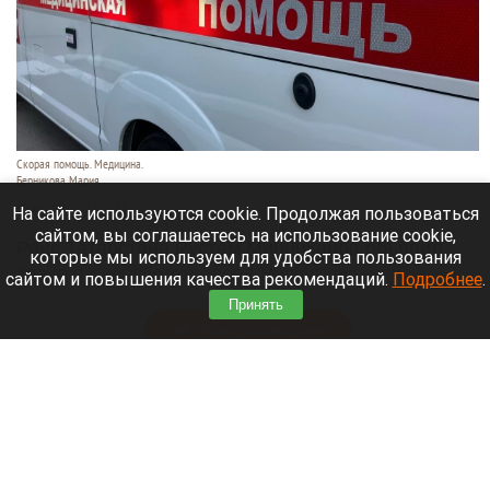
Скорая помощь. Медицина.
Берникова Мария
10 августа 2026 в 13:59
На сайте используются cookie. Продолжая пользоваться
сайтом, вы соглашаетесь на использование cookie,
Раис Татарстана Рустам Минниханов объявил
которые мы используем для удобства пользования
траур в республике после массированной
сайтом и повышения качества рекомендаций.
Подробнее
.
утренней атаки беспилотников на Нижнекамск.
Принять
Читать полностью
Депутат Госдумы представил документ с
предложениями по экономическому развитию