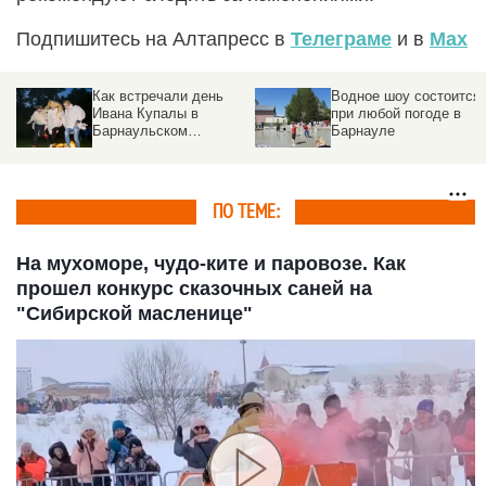
Подпишитесь на Алтапресс в
Телеграме
и в
Max
Водное шоу состоится
Никто не хотел
при любой погоде в
уезжать. В Косихе
Барнауле
завершился фестивал
Роберта
Рождественского
ПО ТЕМЕ:
На мухоморе, чудо-ките и паровозе. Как
прошел конкурс сказочных саней на
"Сибирской масленице"