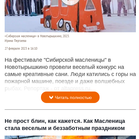
«Сибирская масленица» в Новотырышкино, 2023.
Ирина Пергаева
27 февраля 2023 в 16:10
На фестивале "Сибирской масленицы" в
Новотырышкино провели веселый конкурс на
самые креативные сани. Люди катились с горы на
пожарной машине, поезде и даже волшебных
рыбах. Репортаж - от altapress.ru.
Читать полностью
Не прост блин, как кажется. Как Масленица
стала веселым и беззаботным праздником