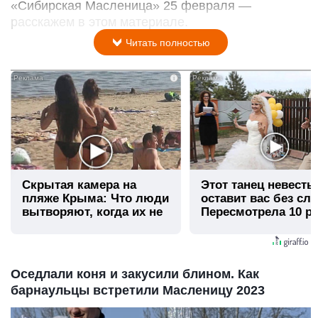
«Сибирская Масленица» 25 февраля —
расскажем в этом материале.
Читать полностью
i
Скрытая камера на
Этот танец невесты
пляже Крыма: Что люди
оставит вас без сло
вытворяют, когда их не
Пересмотрела 10 ра
видят...
Оседлали коня и закусили блином. Как
барнаульцы встретили Масленицу 2023