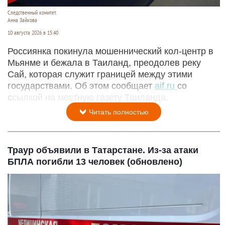
Следственный комитет.
Анна Зайкова
10 августа 2026 в 15:40
Россиянка покинула мошеннический кол-центр в
Мьянме и бежала в Таиланд, преодолев реку
Сай, которая служит границей между этими
государствами. Об этом сообщает
aif.ru
со
ссылкой на местную газету Таиланда.
Читать полностью
Траур объявили в Татарстане. Из-за атаки
БПЛА погибли 13 человек (обновлено)