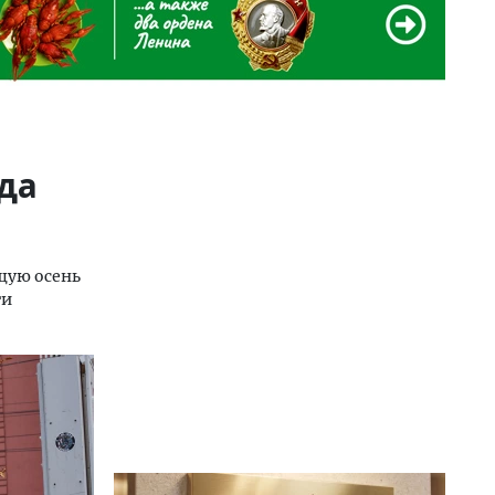
ода
щую осень
ги