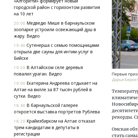
«Алгоритм» формирует новый
городской район с горизонтом развития
на 10 лет
Медведю Мише в барнаульском
20:00
зоопарке устроили освежающий душ в
жару. Видео
Сутенерша с семью помощницами
19:40
открыла две сауны для интим-услуг в
Архи
Бийске
зем
пли
В Алтайском селе деревья
19:20
ста
повалил ураган. Видео
Первые призн
Дарья Берке
СТР
Екатерина Андреева отдыхает на
19:00
Алтае на вилле за 87 тысяч рублей в
Температур
сутки. Видео
климатичес
Новосибирс
В барнаульской галерее
18:40
десятилети
откроется выставка портретов Рублева
рекорды. С
Крайизбирком на Алтае отказал
18:20
трем кандидатам в депутаты в
Омская обл
регистрации
стать самы