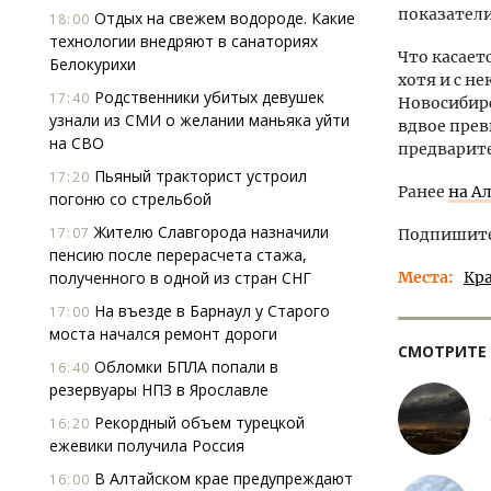
показатели
Отдых на свежем водороде. Какие
18:00
технологии внедряют в санаториях
Что касает
Белокурихи
хотя и с н
Родственники убитых девушек
17:40
Новосибир
узнали из СМИ о желании маньяка уйти
вдвое прев
на СВО
предварите
Пьяный тракторист устроил
17:20
Ранее
на А
погоню со стрельбой
Жителю Славгорода назначили
17:07
Подпишитес
пенсию после перерасчета стажа,
полученного в одной из стран СНГ
Места
Кр
На въезде в Барнаул у Старого
17:00
моста начался ремонт дороги
СМОТРИТЕ
Обломки БПЛА попали в
16:40
резервуары НПЗ в Ярославле
Рекордный объем турецкой
16:20
ежевики получила Россия
В Алтайском крае предупреждают
16:00