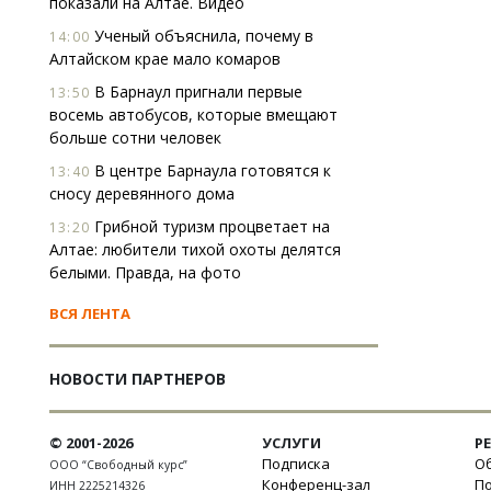
показали на Алтае. Видео
Ученый объяснила, почему в
14:00
Алтайском крае мало комаров
В Барнаул пригнали первые
13:50
восемь автобусов, которые вмещают
больше сотни человек
В центре Барнаула готовятся к
13:40
сносу деревянного дома
Грибной туризм процветает на
13:20
Алтае: любители тихой охоты делятся
белыми. Правда, на фото
ВСЯ ЛЕНТА
НОВОСТИ ПАРТНЕРОВ
© 2001-2026
УСЛУГИ
Р
Подписка
Об
ООО “Свободный курс”
Конференц-зал
П
ИНН 2225214326