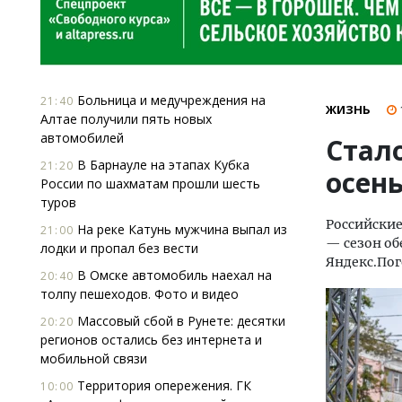
Больница и медучреждения на
21:40
ЖИЗНЬ
Алтае получили пять новых
автомобилей
Стало
В Барнауле на этапах Кубка
21:20
осен
России по шахматам прошли шесть
туров
Российски
На реке Катунь мужчина выпал из
21:00
— сезон о
лодки и пропал без вести
Яндекс.Пог
В Омске автомобиль наехал на
20:40
толпу пешеходов. Фото и видео
Массовый сбой в Рунете: десятки
20:20
регионов остались без интернета и
мобильной связи
Территория опережения. ГК
10:00