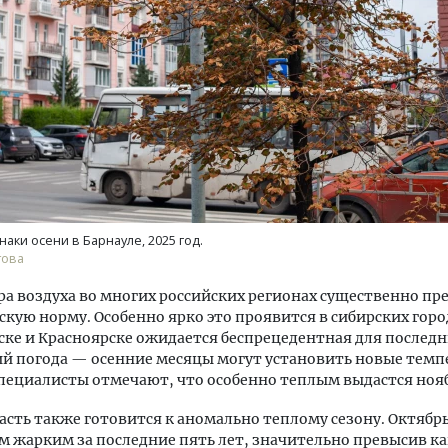
тектурный код начинается с
Смелость архитектурных 
ли. Мощение крупноформатными
Генеральный директор к
тами становится новым
ЗИАС — об эстетике горо
ндартом благоустройства
трендах в фасадах и разв
аки осени в Барнауле, 2025 год.
това
ОИТЕЛЬСТВО
СТРОИТЕЛЬСТВО
а воздуха во многих российских регионах существенно пр
кую норму. Особенно ярко это проявится в сибирских город
ке и Красноярске ожидается беспрецедентная для последн
й погода — осенние месяцы могут установить новые тем
пециалисты отмечают, что особенно теплым выдастся ноя
асть также готовится к аномально теплому сезону. Октябр
м жарким за последние пять лет, значительно превысив ка