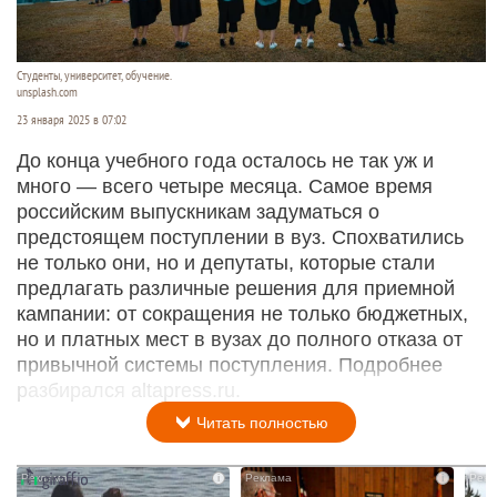
Студенты, университет, обучение.
unsplash.com
23 января 2025 в 07:02
До конца учебного года осталось не так уж и
много — всего четыре месяца. Самое время
российским выпускникам задуматься о
предстоящем поступлении в вуз. Спохватились
не только они, но и депутаты, которые стали
предлагать различные решения для приемной
кампании: от сокращения не только бюджетных,
но и платных мест в вузах до полного отказа от
привычной системы поступления. Подробнее
разбирался altapress.ru.
Читать полностью
i
i