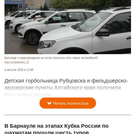
Больница и медучреждения на Алтае получили пять новых автомобилей
max.ru/tomenko_22
6 августа 2026 в 21:40
Детская горбольница Рубцовска и фельдшерско-
акушерские пункты Алтайского края получили
пять новых машин.
Читать полностью
В Барнауле на этапах Кубка России по
шахматам прошли шесть туров