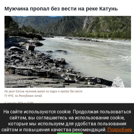
Мужчина пропал без вести на реке Катунь
На реке Катунь мужчина выпал из лодки и пропал без вести
ГУ МЧС по Республике Алтай
6 августа 2026 в 21:00
На сайте используются cookie. Продолжая пользоваться
На реке Катунь в Усть-Коксинском районе
сайтом, вы соглашаетесь на использование cookie,
Республики Алтай 5 августа мужчина выпал из
которые мы используем для удобства пользования
лодки и исчез под водой.
сайтом и повышения качества рекомендаций.
Подробнее
.