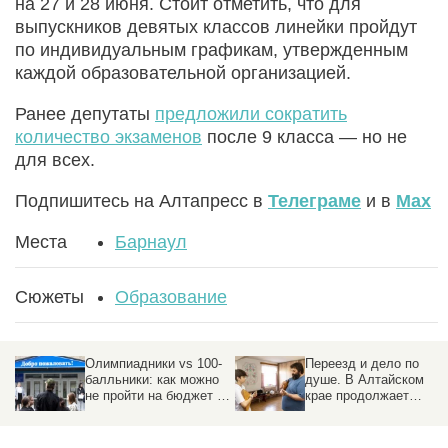
на 27 и 28 июня. Стоит отметить, что для
выпускников девятых классов линейки пройдут
по индивидуальным графикам, утвержденным
каждой образовательной организацией.
Ранее депутаты
предложили сократить
количество экзаменов
после 9 класса — но не
для всех.
Подпишитесь на Алтапресс в
Телеграме
и в
Max
Места
Барнаул
Сюжеты
Образование
Олимпиадники vs 100-
Переезд и дело по
балльники: как можно
душе. В Алтайском
не пройти на бюджет в
крае продолжает
вуз при высочайших
работать программа
результатах по ЕГЭ
«Земский работник
культуры»