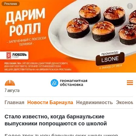
Реклама
To
F7
7 августа
Главная
Новости Барнаула
Недвижимость
Эконом
Стало известно, когда барнаульские
выпускники попрощаются со школой
Более трех тысяч барнаульских школьников