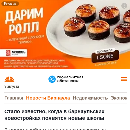
Реклама
To
F7
9 августа
Главная
Новости Барнаула
Недвижимость
Эконом
Стало известно, когда в барнаульских
новостройках появятся новые школы
В новом учебном году первоклассники из