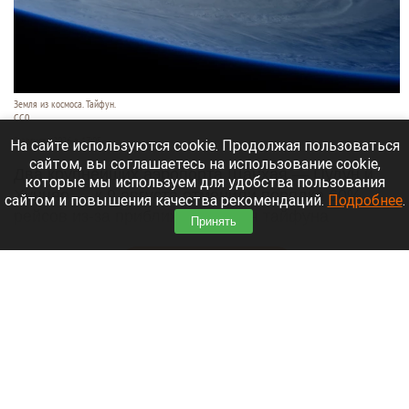
Земля из космоса. Тайфун.
СС0
9 августа 2026 в 17:05
На сайте используются cookie. Продолжая пользоваться
сайтом, вы соглашаетесь на использование cookie,
Два крупнейших аэропорта Шанхая — Пудун и
которые мы используем для удобства пользования
Хунцяо — к 9 августа отменили порядка 60%
сайтом и повышения качества рекомендаций.
Подробнее
.
рейсов из-за приближающегося тайфуна
Принять
«Долфин».
Читать полностью
Россиянин выстрелил в голову сотруднику
автосервиса