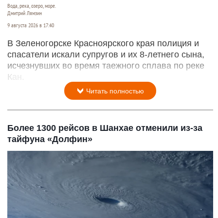
Вода, река, озеро, море.
Дмитрий Лямзин
9 августа 2026 в 17:40
В Зеленогорске Красноярского края полиция и
спасатели искали супругов и их 8-летнего сына,
исчезнувших во время таежного сплава по реке
Кан.
Читать полностью
Более 1300 рейсов в Шанхае отменили из-за
тайфуна «Долфин»