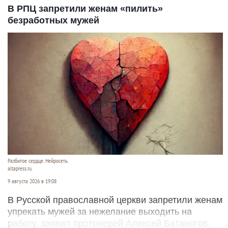
В РПЦ запретили женам «пилить»
безработных мужей
Разбитое сердце. Нейросеть.
altapress.ru.
9 августа 2026 в 19:08
В Русской православной церкви запретили женам
упрекать мужей за нежелание выходить на
работу, заявил протоиерей Алексей Батаногов.