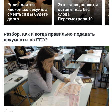
Ролик длится
Этот танец невесты
С
несколько секунд, а
оставит вас без
п
смеяться вы будете
слов!
л
долго
Пересмотрела 10
к
раз
Разбор. Как и когда правильно подавать
документы на ЕГЭ?
ЕГЭ.