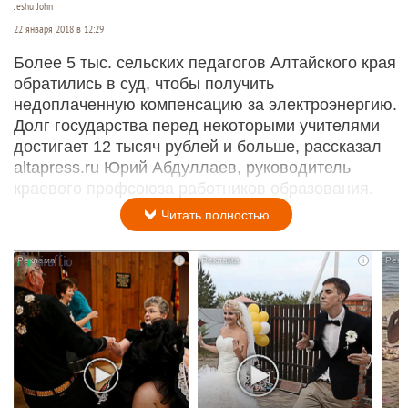
Jeshu John
22 января 2018 в 12:29
Более 5 тыс. сельских педагогов Алтайского края
обратились в суд, чтобы получить
недоплаченную компенсацию за электроэнергию.
Долг государства перед некоторыми учителями
достигает 12 тысяч рублей и больше, рассказал
altapress.ru Юрий Абдуллаев, руководитель
краевого профсоюза работников образования.
Читать полностью
i
i