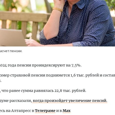
ость архитектурных идей.
Ищем новые берега. Ген
еральный директор компании
«Жилищной инициативы»
асчет пенсии.
 — об эстетике городов,
Гатилов — о том, как де
дах в фасадах и развитии рынка
оставаться на плаву, ког
штормит
 2024 года пенсии проиндексируют на 7,5%.
ОИТЕЛЬСТВО
СТРОИТЕЛЬСТВО
змер страховой пенсии поднимется 1,6 тыс. рублей и состав
.
что ранее сумма равнялась 22,8 тыс. рублей.
сдуме рассказали,
когда произойдет увеличение пенсий.
ь на Алтапресс в
Телеграме
и в
Max