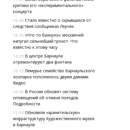
критики его «экспериментального»
концерта
Стало известно о скрывшихся от
16:40
следствия сообщниках Лерчек
«Что-то бахнуло»: москвичей
16:30
напугал сильнейший грохот. Что
известно к этому часу
В центре Барнаула
16:20
отремонтируют два фонтана
Лемурье семейство барнаульского
16:15
зоопарка пополнилось двумя дамами.
Видео
В России обновят систему
16:05
оповещений об отмене поездов.
Подробности
Обновили «хранительскую»
15:50
инфраструктуру Художественного музея
в Барнауле