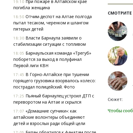
При пожаре в Алтайском крае
19:10
погибла женщина
СМОТРИТЕ
Отчим-деспот на Алтае полгода
18:50
пытал тесаком, черенком и шлангом
пятерых детей
Власти Барнаула заявили о
18:30
стабилизации ситуации с топливом
Барнаульская команда «Трегуб»
18:05
поборется за выход в полуфинал
Первой лиги КВН
В Горно-Алтайске при тушении
17:45
горящего грузовика взорвалось колесо:
пострадал полицейский. Фото
Пьяный барнаулец устроил ДТП с
17:25
Сюжет:
переворотом на Алтае и скрылся
«Домашние супчики»: как
Чтобы сооб
17:07
алтайские волонтеры объединяют
детей и взрослых ради общей цели
Билан обратился к фанатам после
17:05