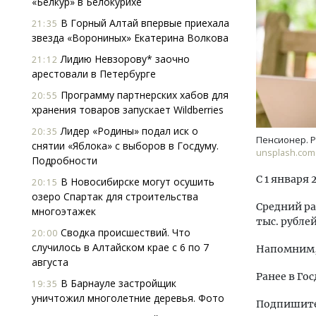
«Белкур» в Белокурихе
В Горный Алтай впервые приехала
21:35
звезда «Ворониных» Екатерина Волкова
Лидию Невзорову* заочно
21:12
арестовали в Петербурге
Программу партнерских хабов для
20:55
хранения товаров запускает Wildberries
Смел
Лидер «Родины» подал иск о
20:35
Ген
Пенсионер. Р
снятии «Яблока» с выборов в Госдуму.
ЗИАС
unsplash.com
Подробности
трен
С 1 января
В Новосибирске могут осушить
20:15
СТР
озеро Спартак для строительства
Средний ра
многоэтажек
тыс. рублей
Сводка происшествий. Что
20:00
случилось в Алтайском крае с 6 по 7
Напомним, 
августа
Ранее в Го
В Барнауле застройщик
19:35
уничтожил многолетние деревья. Фото
Подпишитес