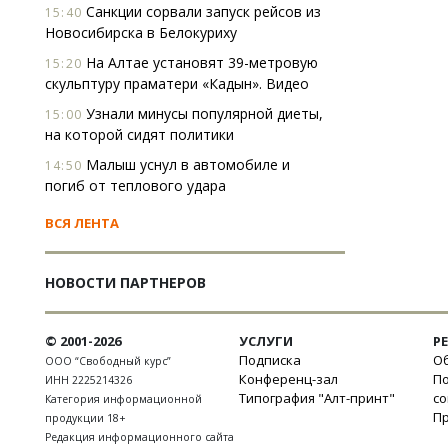
Санкции сорвали запуск рейсов из
15:40
Новосибирска в Белокуриху
На Алтае установят 39-метровую
15:20
скульптуру праматери «Кадын». Видео
Узнали минусы популярной диеты,
15:00
на которой сидят политики
Малыш уснул в автомобиле и
14:50
погиб от теплового удара
ВСЯ ЛЕНТА
НОВОСТИ ПАРТНЕРОВ
© 2001-2026
УСЛУГИ
Р
Подписка
Об
ООО “Свободный курс”
Конференц-зал
П
ИНН 2225214326
Типография "Алт-принт"
с
Категория информационной
П
продукции 18+
Редакция информационного сайта