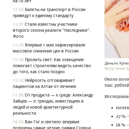
на 10 лет
Билеты на транспорт в России
11:50
приведут к единому стандарту
Стали известны участники
11:37
второго сезона реалити "Наследники".
Фото
Впервые с мая зафиксировали
11:30
Архи
массовое снижение цен в России
зем
Пролить свет. Как освещение
11:30
пли
Деньги. Купю
помогает строи­телям видеть качество
ста
Фото: Анна З
до того, как стало поздно
СТР
Около поло
Нейросеть отговаривает
11:10
тыс. рублей
пациентов на Алтае от лечения
От продукта — к среде. Александр
11:08
Исследован
Зайцев — о трендах, инвестициях в
людей и новой архитектурной
почти
реальности
27 % 
Ван Гог и светило: впервые
10:50
18 % —
получены самые четкие снимки Солнца