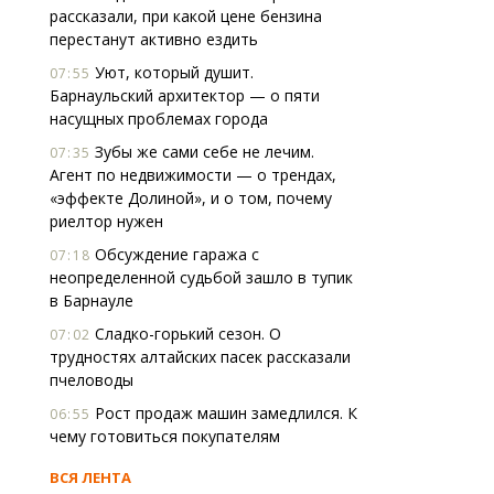
рассказали, при какой цене бензина
перестанут активно ездить
Уют, который душит.
07:55
Барнаульский архитектор — о пяти
насущных проблемах города
Зубы же сами себе не лечим.
07:35
Агент по недвижимости — о трендах,
«эффекте Долиной», и о том, почему
риелтор нужен
Обсуждение гаража с
07:18
неопределенной судьбой зашло в тупик
в Барнауле
Сладко-горький сезон. О
07:02
трудностях алтайских пасек рассказали
пчеловоды
Рост продаж машин замедлился. К
06:55
чему готовиться покупателям
ВСЯ ЛЕНТА