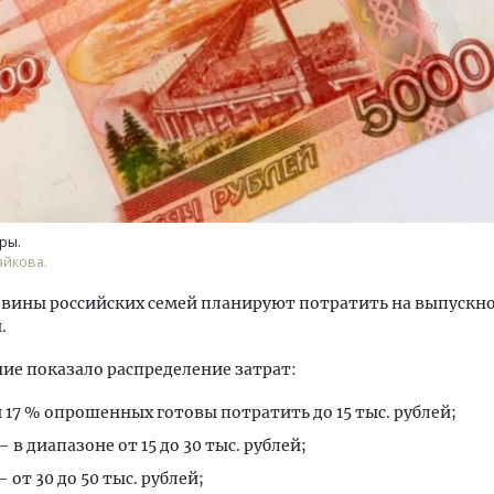
тектурный код начинается с
Двухуровневые номера и в
ли. Мощение крупноформатными
Каким будет новый апарт
тами становится новым
«Белкур» в Белокурихе
ры.
ндартом благоустройства
айкова.
ОИТЕЛЬСТВО
ДОМА И КВАРТИРЫ
вины российских семей планируют потратить на выпускно
.
ие показало распределение затрат:
 17 % опрошенных готовы потратить до 15 тыс. рублей;
— в диапазоне от 15 до 30 тыс. рублей;
 от 30 до 50 тыс. рублей;