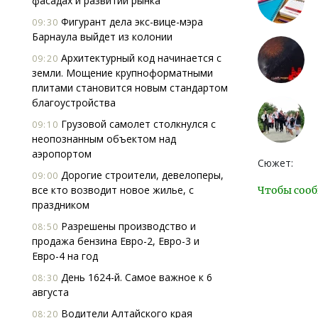
фасадах и развитии рынка
Фигурант дела экс-вице-мэра
09:30
Барнаула выйдет из колонии
Архитектурный код начинается с
09:20
земли. Мощение крупноформатными
плитами становится новым стандартом
благоустройства
Грузовой самолет столкнулся с
09:10
неопознанным объектом над
аэропортом
Сюжет:
Дорогие строители, девелоперы,
09:00
все кто возводит новое жилье, с
Чтобы сооб
праздником
Разрешены производство и
08:50
продажа бензина Евро-2, Евро-3 и
Евро-4 на год
День 1624-й. Самое важное к 6
08:30
августа
Водители Алтайского края
08:20