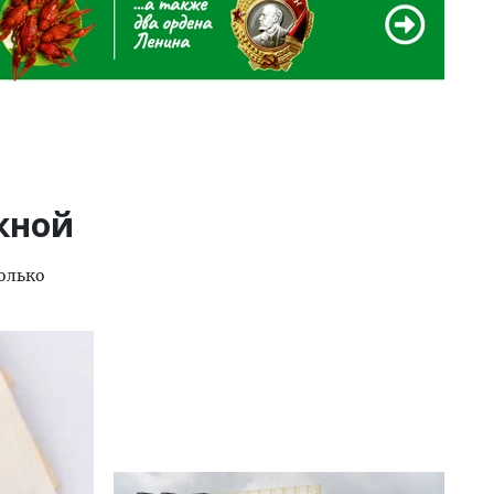
кной
олько