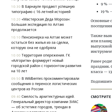
9 % — 
В Барнауле продают успешную
10:30
типографию с 16-летней историей
19 % 
«Мастерская Деда Мороза»:
10:20
Основные с
Большая экспедиция по Алтаю
посещения 
продолжается
Также выяс
Пенсионерка на Алтае может
10:10
или планир
остаться без жилья из-за сделки,
выпускной.
которую она не одобряла
инструмен
Территория опережения. ГК
10:00
«Алгоритм» формирует новый
Ранее род
городской район с горизонтом развития
праздник. С
на 10 лет
класса — 1
В Wildberries прокомментировали
09:50
Подпишитес
сообщения о переносе логистических
центров из России
Смелость архитектурных идей.
СМОТРИТЕ
09:40
Генеральный директор компании ЗИАС
— об эстетике городов, трендах в