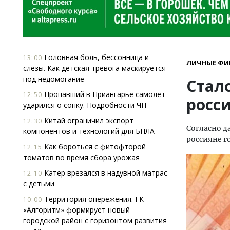
Головная боль, бессонница и
13:00
ЛИЧНЫЕ ФИ
слезы. Как детская тревога маскируется
под недомогание
Стало
Пропавший в Приангарье самолет
12:50
росс
ударился о сопку. Подробности ЧП
Китай ограничил экспорт
12:30
Согласно д
компонентов и технологий для БПЛА
россияне г
Как бороться с фитофторой
12:15
томатов во время сбора урожая
Катер врезался в надувной матрас
12:10
с детьми
Территория опережения. ГК
10:00
«Алгоритм» формирует новый
городской район с горизонтом развития