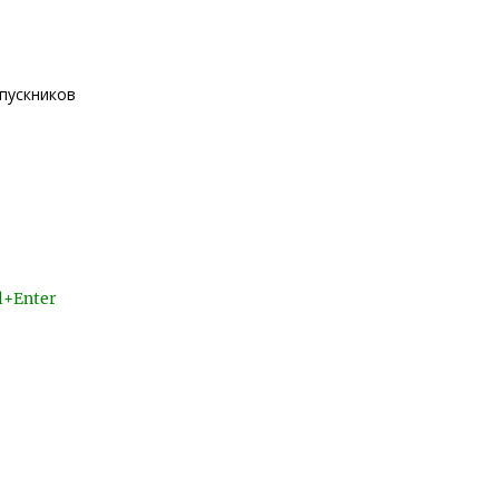
ыпускников
l+Enter