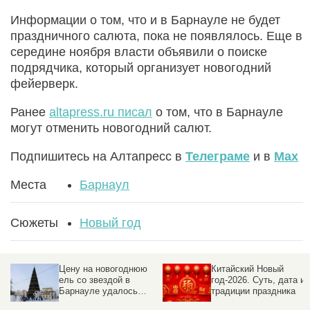
Информации о том, что и в Барнауле не будет
праздничного салюта, пока не появлялось. Еще в
середине ноября власти объявили о поиске
подрядчика, который организует новогодний
фейерверк.
Ранее
altapress.ru писал
о том, что в Барнауле
могут отменить новогодний салют.
Подпишитесь на Алтапресс в
Телеграме
и в
Max
Места
Барнаул
Сюжеты
Новый год
Цену на новогоднюю
Китайский Новый
ель со звездой в
год-2026. Суть, дата и
Барнауле удалось
традиции праздника
сбить на семь