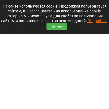
На сайте используются cookie. Продолжая пользоваться
Парад корги на фестивале «Лапки Тапки» в Барнауле.
Лариса Васильева
сайтом, вы соглашаетесь на использование cookie,
которые мы используем для удобства пользования
8 августа 2026 в 15:35
сайтом и повышения качества рекомендаций.
Подробнее
.
В барнаульском парке «Изумрудный» проходит
Принять
масштабный фестиваль «Лапки Тапки», где
собрались все собачники города.
Читать полностью
Педофил убеждал россиянок умалчивать о
его приставаниях к их детям