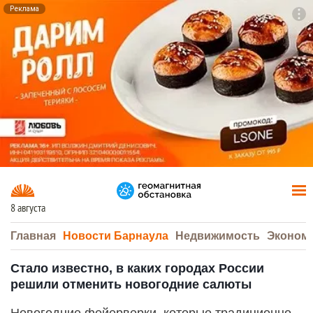
Реклама
To
F7
8 августа
Главная
Новости Барнаула
Недвижимость
Эконом
Стало известно, в каких городах России
решили отменить новогодние салюты
Новогодние фейерверки, которые традиционно