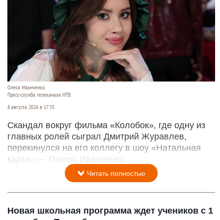
Олеся Иванченко.
Пресс-служба телеканала НТВ.
8 августа 2026 в 17:35
Скандал вокруг фильма «Колобок», где одну из
главных ролей сыграл Дмитрий Журавлев,
перекинулся на его коллегу в шоу «Натальная
карта» — Олесю Иванченко.
Читать полностью
Новая школьная программа ждет учеников с 1