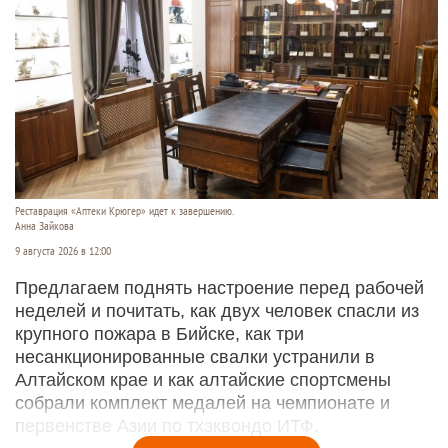
Реставрация «Аптеки Крюгер» идет к завершению.
Анна Зайкова
9 августа 2026 в 12:00
Предлагаем поднять настроение перед рабочей
неделей и почитать, как двух человек спасли из
крупного пожара в Бийске, как три
несанкционированные свалки устранили в
Алтайском крае и как алтайские спортсмены
собрали комплект медалей на чемпионате и
первенстве Азии по тхэквондо ИТФ.