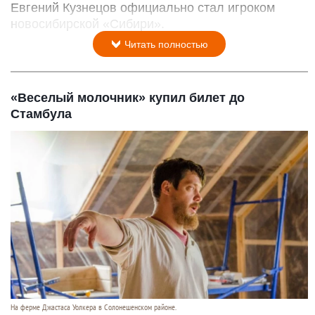
Евгений Кузнецов официально стал игроком
новосибирской «Сибири».
Читать полностью
«Веселый молочник» купил билет до
Стамбула
На ферме Джастаса Уолкера в Солонешенском районе.