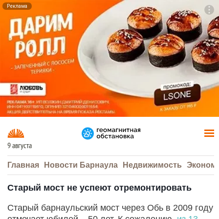
Реклама
To
F7
9 августа
Главная
Новости Барнаула
Недвижимость
Эконом
Старый мост не успеют отремонтировать
Старый барнаульский мост через Обь в 2009 году
отмечает юбилей – 50 лет. К сожалению,
из 13