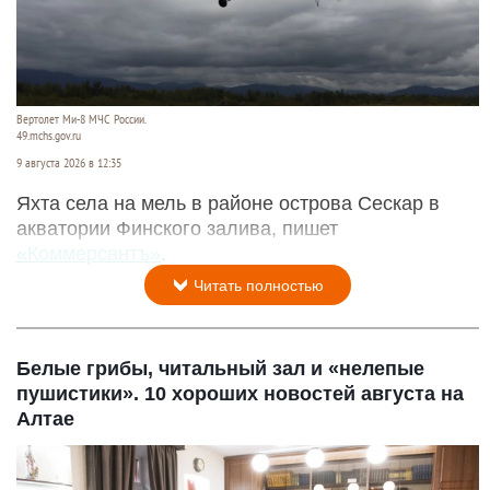
Вертолет Ми-8 МЧС России.
49.mchs.gov.ru
9 августа 2026 в 12:35
Яхта села на мель в районе острова Сескар в
акватории Финского залива, пишет
«Коммерсантъ»
.
Читать полностью
Белые грибы, читальный зал и «нелепые
пушистики». 10 хороших новостей августа на
Алтае