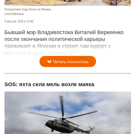
Путешествие Хидэ Масуи по Японии.
t.me/hidemasui
9 августа 2026 в 13:40
Бывший мэр Владивостока Виталий Веркеенко
после окончания политической карьеры
проживает в Японии и строит там курорт с
виллами в духе Лапландии.
Читать полностью
SOS: яхта села мель возле маяка