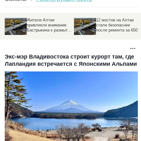
Жители Алтая
12 мостов на Алтае
привлекли внимание
стали безопаснее
Бастрыкина к размытой
после ремонта за 650
дороге и обрушенному
млн рублей.
мосту
Подробности
Экс-мэр Владивостока строит курорт там, где
Лапландия встречается с Японскими Альпами