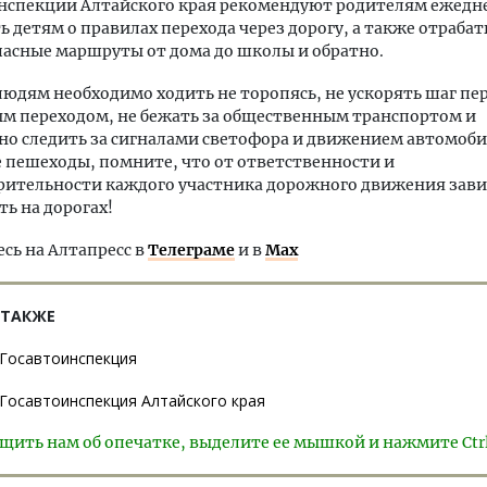
инспекции Алтайского края рекомендуют родителям ежедн
 детям о правилах перехода через дорогу, а также отрабат
асные маршруты от дома до школы и обратно.
дям необходимо ходить не торопясь, не ускорять шаг пе
м переходом, не бежать за общественным транспортом и
о следить за сигналами светофора и движением автомоби
пешеходы, помните, что от ответственности и
рительности каждого участника дорожного движения зав
ть на дорогах!
ь на Алтапресс в
Телеграме
и в
Max
 ТАКЖЕ
Госавтоинспекция
Госавтоинспекция Алтайского края
щить нам об опечатке, выделите ее мышкой и нажмите Ctr