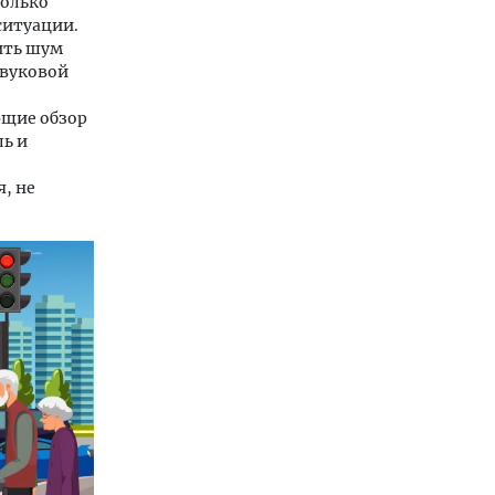
колько
ситуации.
ить шум
звуковой
ющие обзор
ль и
, не