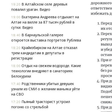
дорожного
В Алтайском селе деревья
19:20
ответстве
повалил ураган. Видео
избежать 
Екатерина Андреева отдыхает на
19:00
Алтае на вилле за 87 тысяч рублей в
Перед
сутки. Видео
их от
Перех
В барнаульской галерее
18:40
регул
откроется выставка портретов Рублева
выход
Крайизбирком на Алтае отказал
18:20
и убе
трем кандидатам в депутаты в
остан
регистрации
При о
перех
Отдых на свежем водороде. Какие
18:00
без р
технологии внедряют в санаториях
просм
Белокурихи
При д
Родственники убитых девушек
17:40
видим
узнали из СМИ о желании маньяка уйти
Подоб
на СВО
пешех
Пьяный тракторист устроил
17:20
снижа
погоню со стрельбой
При д