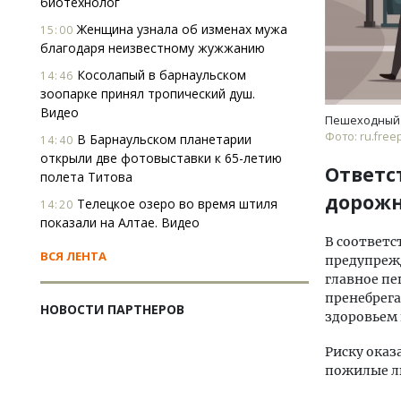
биотехнолог
Женщина узнала об изменах мужа
15:00
благодаря неизвестному жужжанию
Косолапый в барнаульском
14:46
зоопарке принял тропический душ.
Видео
Пешеходный 
Фото: ru.freep
В Барнаульском планетарии
14:40
открыли две фотовыставки к 65-летию
Ответс
полета Титова
дорожн
Телецкое озеро во время штиля
14:20
показали на Алтае. Видео
В соответс
ВСЯ ЛЕНТА
предупрежд
главное п
пренебрега
НОВОСТИ ПАРТНЕРОВ
здоровьем
Риску оказ
пожилые л