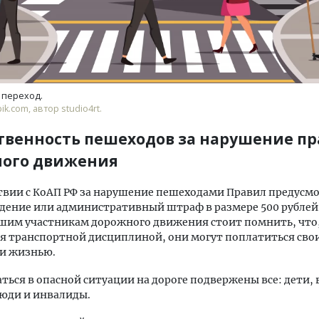
переход.
ik.com, автор studio4rt.
твенность пешеходов за нарушение п
ого движения
твии с КоАП РФ за нарушение пешеходами Правил предусм
ение или административный штраф в размере 500 рублей
ешим участникам дорожного движения стоит помнить, что
я транспортной дисциплиной, они могут поплатиться сво
 и жизнью.
аться в опасной ситуации на дороге подвержены все: дети, 
юди и инвалиды.