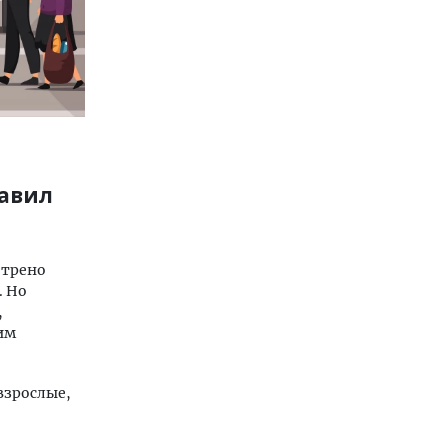
равил
отрено
. Но
,
им
взрослые,