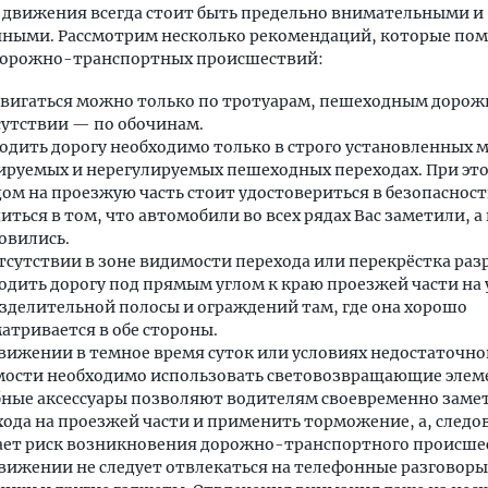
 движения всегда стоит быть предельно внимательными и
нными. Рассмотрим несколько рекомендаций, которые пом
дорожно-транспортных происшествий:
вигаться можно только по тротуарам, пешеходным дорожк
сутствии — по обочинам.
одить дорогу необходимо только в строго установленных м
ируемых и нерегулируемых пешеходных переходах. При эт
ом на проезжую часть стоит удостовериться в безопасност
диться в том, что автомобили во всех рядах Вас заметили, а
овились.
тсутствии в зоне видимости перехода или перекрёстка ра
одить дорогу под прямым углом к краю проезжей части на 
азделительной полосы и ограждений там, где она хорошо
атривается в обе стороны.
вижении в темное время суток или условиях недостаточно
ости необходимо использовать световозвращающие элем
ные аксессуары позволяют водителям своевременно заме
ода на проезжей части и применить торможение, а, следо
ет риск возникновения дорожно-транспортного происше
вижении не следует отвлекаться на телефонные разговоры