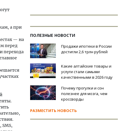
огут
ам, а при
ПОЛЕЗНЫЕ НОВОСТИ
естах — на
ом перед
Продажи ипотеки в России
и перехода
достигли 2,6 трлн рублей
 главное
Какие алтайские товары и
зрешается
услуги стали самыми
участках
качественными в 2026 году
Почему прогулки и сон
полезнее для мозга, чем
й
кроссворды
енты.
тить
РАЗМЕСТИТЬ НОВОСТЬ
вательно,
ствия.
, SMS,