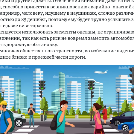
ики и другие гаджеты. Отвлечения внимания даже на нес
д способно привести к возникновению аварийно-опасной 
например, человеку, идущему в наушниках, сложно различ
остью до 85 децибел, поэтому ему будет трудно услышать 
л и даже визг тормозов.
ендуется использовать элементы одежды, не ограничива
вижении, так как есть риск не вовремя заметить автомоби
ть дорожную обстановку.
тановках общественного транспорта, во избежание падения
дите близко к проезжей части дороги.