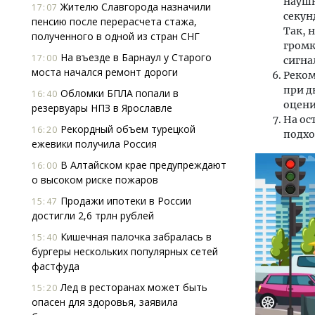
наушн
Жителю Славгорода назначили
17:07
секун
пенсию после перерасчета стажа,
Так, 
полученного в одной из стран СНГ
громк
На въезде в Барнаул у Старого
17:00
сигна
моста начался ремонт дороги
Реком
при д
Обломки БПЛА попали в
16:40
оцени
резервуары НПЗ в Ярославле
На ос
Рекордный объем турецкой
16:20
подхо
ежевики получила Россия
В Алтайском крае предупреждают
16:00
о высоком риске пожаров
Продажи ипотеки в России
15:47
достигли 2,6 трлн рублей
Кишечная палочка забралась в
15:40
бургеры нескольких популярных сетей
фастфуда
Лед в ресторанах может быть
15:20
опасен для здоровья, заявила