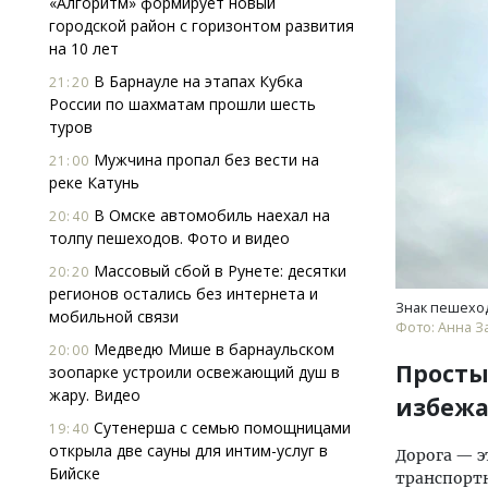
«Алгоритм» формирует новый
городской район с горизонтом развития
на 10 лет
В Барнауле на этапах Кубка
21:20
России по шахматам прошли шесть
туров
Мужчина пропал без вести на
21:00
реке Катунь
В Омске автомобиль наехал на
20:40
толпу пешеходов. Фото и видео
Массовый сбой в Рунете: десятки
20:20
регионов остались без интернета и
Знак пешехо
мобильной связи
Фото: Анна З
Медведю Мише в барнаульском
20:00
Просты
зоопарке устроили освежающий душ в
жару. Видео
избежа
Сутенерша с семью помощницами
19:40
открыла две сауны для интим-услуг в
Дорога — э
Бийске
транспортн