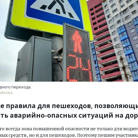
Смелость архитектурных 
Генеральный директор к
ЗИАС — об эстетике горо
трендах в фасадах и разв
СТРОИТЕЛЬСТВО
дного перехода.
айкова.
е правила для пешеходов, позволяющ
ть аварийно-опасных ситуаций на дор
то всегда зона повышенной опасности не только для води
ых средств, но и для пешеходов. Поэтому пешим участни