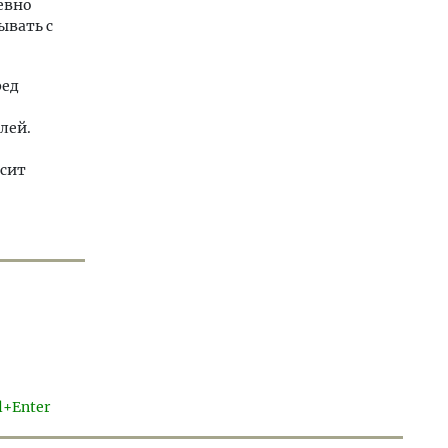
евно
ывать с
ред
лей.
исит
l+Enter