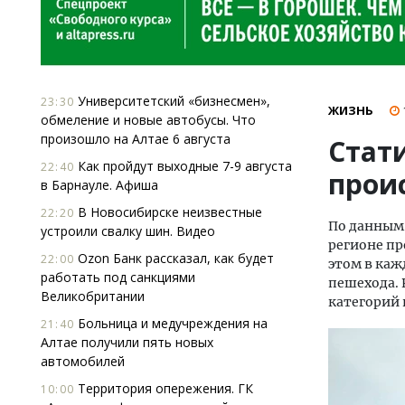
Университетский «бизнесмен»,
23:30
ЖИЗНЬ
обмеление и новые автобусы. Что
произошло на Алтае 6 августа
Стат
Как пройдут выходные 7-9 августа
22:40
прои
в Барнауле. Афиша
В Новосибирске неизвестные
22:20
По данным 
устроили свалку шин. Видео
регионе пр
Ozon Банк рассказал, как будет
22:00
этом в каж
работать под санкциями
пешехода. 
Великобритании
категорий 
Больница и медучреждения на
21:40
Алтае получили пять новых
автомобилей
Территория опережения. ГК
10:00