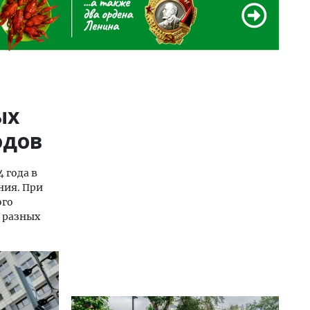
ых
одов
 года в
ния. При
ого
я разных