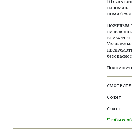
В Госавто
напоминать
ними безоп
Пожилым лю
пешеходны
внимательн
Уважаемые 
предусмот
безопаснос
Подпишитес
СМОТРИТЕ
Сюжет:
Сюжет:
Чтобы сооб