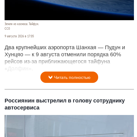
Земля из космоса. Тайфун.
СС0
9 августа 2026 в 17:05
Два крупнейших аэропорта Шанхая — Пудун и
Хунцяо — к 9 августа отменили порядка 60%
рейсов из-за приближающегося тайфуна
«Долфин».
Читать полностью
Россиянин выстрелил в голову сотруднику
автосервиса