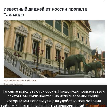
Известный диджей из России пропал в
Таиланде
Королевский дворец в Таиланде.
Кристина Тарасова
9 августа 2026 в 15:35
На сайте используются cookie. Продолжая пользоваться
сайтом, вы соглашаетесь на использование cookie,
Диджей из России Дмитрий — выступает под
которые мы используем для удобства пользования
псевдонимом DJ FЫRРИN — пропал в Таиланде
сайтом и повышения качества рекомендаций.
Подробнее
.