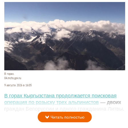
В горах.
04.mchs.gov.ru
9 августа 2026 в 16:05
В горах Кыргызстана продолжается поисковая
операция по розыску трех альпинистов
— двоих
граждан Белоруссии и одного гражданина Литвы.
Читать полностью