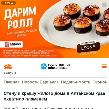
Реклама
To
F7
9 августа
Главная
Новости Барнаула
Недвижимость
Эконом
Стену и крышу жилого дома в Алтайском крае
охватило пламенем
Жилой дом в городе Горняке стремительно