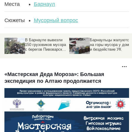
Места
Барнаул
Сюжеты
Мусорный вопрос
В Барнауле вывезли
Барнаульцы жалуются
150 грузовиков мусора
на горы мусора у дома
с берегов Пивоварского
и бездействие УК
водопада
«Мастерская Деда Мороза»: Большая
экспедиция по Алтаю продолжается