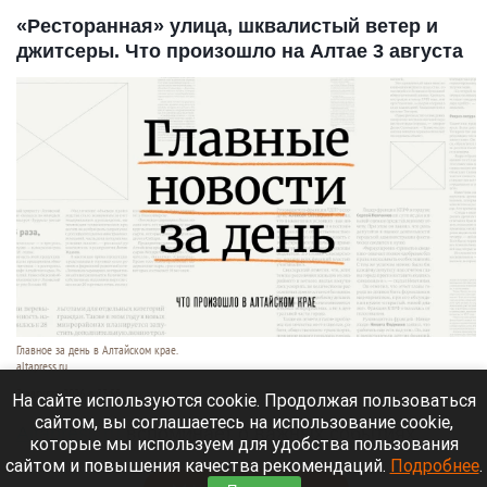
«Ресторанная» улица, шквалистый ветер и
джитсеры. Что произошло на Алтае 3 августа
Главное за день в Алтайском крае.
altapress.ru.
3 августа 2026 в 23:55
На сайте используются cookie. Продолжая пользоваться
сайтом, вы соглашаетесь на использование cookie,
Altapress.ru
вспоминает о важных событиях,
которые мы используем для удобства пользования
которые произошли в Алтайском крае 3 августа.
сайтом и повышения качества рекомендаций.
Подробнее
.