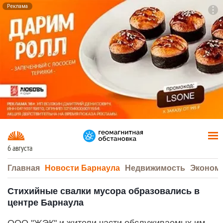
Реклама
To
F7
6 августа
Главная
Новости Барнаула
Недвижимость
Эконом
Стихийные свалки мусора образовались в
центре Барнаула
ООО "ЖЭК" и жители части обслуживаемых им