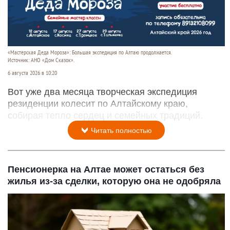
«Мастерская Деда Мороза»: Большая экспедиция по Алтаю продолжается.
Источник: АНО «Дом Сказок».
6 августа 2026 в 10:20
Вот уже два месяца творческая экспедиция
резиденции колесит по Алтайскому краю,
собирая тепло сердец и семейных традиций.
Читать полностью
Пенсионерка на Алтае может остаться без
жилья из-за сделки, которую она не одобряла