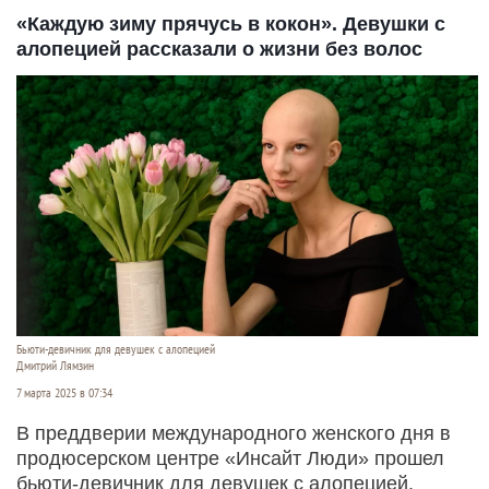
«Каждую зиму прячусь в кокон». Девушки с
алопецией рассказали о жизни без волос
Бьюти-девичник для девушек с алопецией
Дмитрий Лямзин
7 марта 2025 в 07:34
В преддверии международного женского дня в
продюсерском центре «Инсайт Люди» прошел
бьюти-девичник для девушек с алопецией.