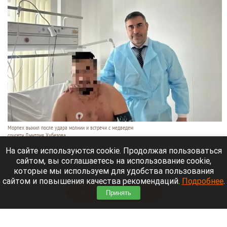
Морпех выжил после удара молнии и встречи с медведем
соцсети Дмитрия Хубезова
7 августа 2026 в 22:15
На сайте используются cookie. Продолжая пользоваться
сайтом, вы соглашаетесь на использование cookie,
Морской пехотинец, который приехал в отпуск на
которые мы используем для удобства пользования
Алтай, пережил чудовищную серию событий.
сайтом и повышения качества рекомендаций.
Подробнее
.
Читать полностью
Принять