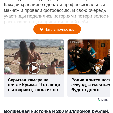
Каждой красавице сделали профессиональный
макияж и провели фотосессию. В свою очередь
участницы поделились историями потери волос и
рассказали о пути принятия новой себя.
Читать полностью
i
Скрытая камера на
Ролик длится неск
пляже Крыма: Что люди
секунд, а смеяться
вытворяют, когда их не
будете долго
видят...
Волшебная кисточка и 300 миллионов рублей.