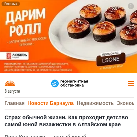
Реклама
To
F7
8 августа
Главная
Новости Барнаула
Недвижимость
Эконом
Страх обычной жизни. Как проходит детство
самой юной визажистки в Алтайском крае
Варя Кольченко — самый юный