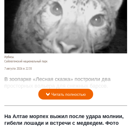
Ирбисы.
Сайлюгемский национальный парк
7 августа 2026 в 22:35
В зоопарке «Лесная сказка» построили два
просторных вольера для снежных барсов.
Читать полностью
На Алтае морпех выжил после удара молнии,
гибели лошади и встречи с медведем. Фото