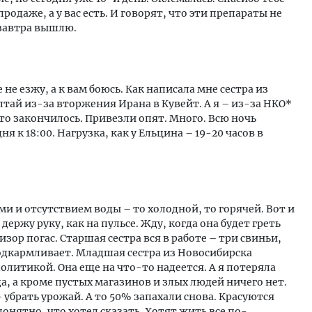
продаже, а у вас есть. И говорят, что эти препараты не
 завтра вышлю.
 не езжу, а к вам боюсь. Как написала мне сестра из
лтай из-за вторжения Ирана в Кувейт. А я – из-за НКО*
то закончилось. Привезли опят. Много. Всю ночь
я к 18:00. Нагрузка, как у Ельцина – 19-20 часов в
и и отсутствием воды – то холодной, то горячей. Вот и
держу руку, как на пульсе. Жду, когда она будет греть
визор погас. Старшая сестра вся в работе – три свиньи,
 подкармливает. Младшая сестра из Новосибирска
олитикой. Она еще на что-то надеется. А я потеряла
да, а кроме пустых магазинов и злых людей ничего нет.
– убрать урожай. А то 50% запахали снова. Красуются
онятно, что хотел сказать. Хотят жить все по-