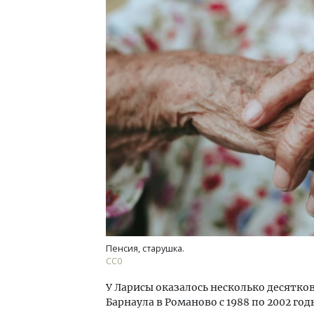
Ище
«Жи
Гати
оста
што
СТР
Пенсия, старушка.
CC0
У Ларисы оказалось несколько десятко
Барнаула в Романово с 1988 по 2002 го