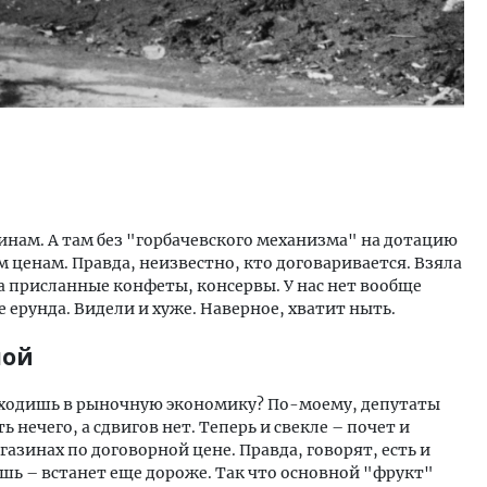
зинам. А там без "горбачевского механизма" на дотацию
 ценам. Правда, неизвестно, кто договаривается. Взяла
за присланные конфеты, консервы. У нас нет вообще
е ерунда. Видели и хуже. Наверное, хватит ныть.
лой
 входишь в рыночную экономику? По-моему, депутаты
ь нечего, а сдвигов нет. Теперь и свекле – почет и
газинах по договорной цене. Правда, говорят, есть и
шь – встанет еще дороже. Так что основной "фрукт"