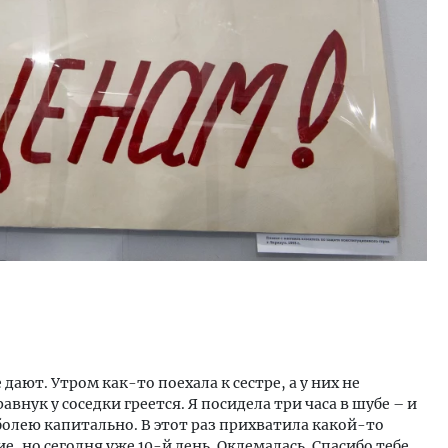
 дают. Утром как-то поехала к сестре, а у них не
авнук у соседки греется. Я посидела три часа в шубе – и
болею капитально. В этот раз прихватила какой-то
е, но сегодня уже 10-й день. Оклемалась. Спасибо тебе