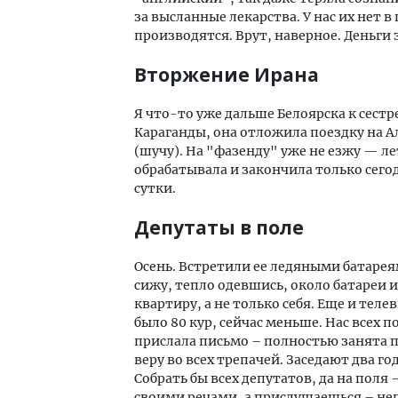
за высланные лекарства. У нас их нет в 
производятся. Врут, наверное. Деньги
Вторжение Ирана
Я что-то уже дальше Белоярска к сестре
Караганды, она отложила поездку на А
(шучу). На "фазенду" уже не езжу — ле
обрабатывала и закончила только сегодн
сутки.
Депутаты в поле
Осень. Встретили ее ледяными батареям
сижу, тепло одевшись, около батареи и 
квартиру, а не только себя. Еще и теле
было 80 кур, сейчас меньше. Нас всех
прислала письмо – полностью занята п
веру во всех трепачей. Заседают два го
Собрать бы всех депутатов, да на поля 
своими речами, а прислушаешься – неп