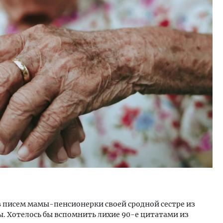
м новые берега. Гендиректор
Архитектурный код начин
лищной инициативы» Юрий
земли. Мощение крупно
лов — о том, как девелоперу
плитами становится нов
ваться на плаву, когда рынок
стандартом благоустрой
рмит
СТРОИТЕЛЬСТВО
ОИТЕЛЬСТВО
в писем мамы-пенсионерки своей сродной сестре из
ды. Хотелось бы вспомнить лихие 90-е цитатами из