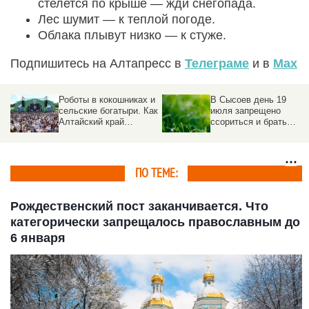
стелется по крыше — жди снегопада.
Лес шумит — к теплой погоде.
Облака плывут низко — к стуже.
Подпишитесь на Алтапресс в
Телеграме
и в
Max
Роботы в кокошниках и
В Сысоев день 19
сельские богатыри. Как
июля запрещено
Алтайский край
ссориться и брать
отметил
деньги в долг
«Всероссийский день
поля – 2026»
ПО ТЕМЕ:
Рождественский пост заканчивается. Что
категорически запрещалось православным до
6 января