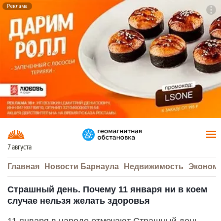
Реклама
To
F7
7 августа
Главная
Новости Барнаула
Недвижимость
Эконом
Страшный день. Почему 11 января ни в коем
случае нельзя желать здоровья
11 января в народе отмечают Страшный день —