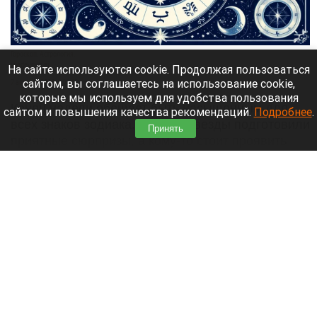
Гороскоп. Астрология.
shedevrum.ai
На сайте используются cookie. Продолжая пользоваться
сайтом, вы соглашаетесь на использование cookie,
7 августа 2026 в 06:18
которые мы используем для удобства пользования
Конец недели обещает быть насыщенным для
сайтом и повышения качества рекомендаций.
Подробнее
.
всех знаков зодиака. Кому-то звезды подготовили
Принять
приятные сюрпризы, а кому-то стоит проявить
осторожность в делах и общении.
Читать полностью
Телецкое озеро во время штиля показали на
Алтае. Видео