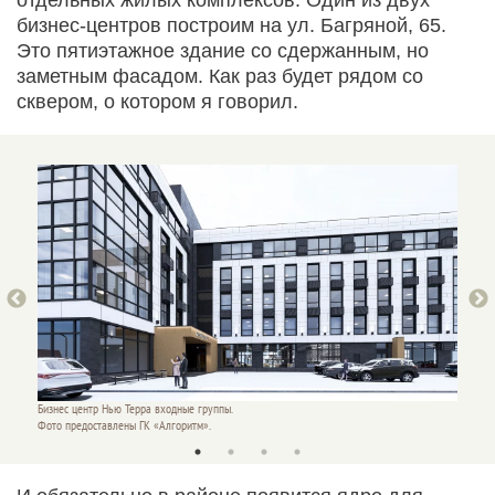
отдельных жилых комплексов. Один из двух
бизнес-центров построим на ул. Багряной, 65.
Это пятиэтажное здание со сдержанным, но
заметным фасадом. Как раз будет рядом со
сквером, о котором я говорил.
Бизнес центр Нью Терра входные группы.
Бизнес 
Фото предоставлены ГК «Алгоритм».
Фото пр