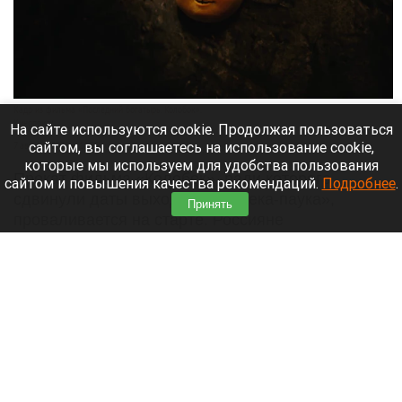
Кадр из фильма «Последний богатырь. Колобок».
Кинопоиск
На сайте используются cookie. Продолжая пользоваться
сайтом, вы соглашаетесь на использование cookie,
7 августа 2026 в 11:25
которые мы используем для удобства пользования
Прокат фильма «Колобок», ради которого
сайтом и повышения качества рекомендаций.
Подробнее
.
сдвинули даты выхода «Человека-паука»,
Принять
проваливается на старте. Россияне
отказываются покупать билеты на российскую
ленту. Часть аудитории публично отказалась
поддерживать проект рублем.
Читать полностью
Из-за непогоды погибли женщина и ребенок в
российском регионе. Режим ЧС