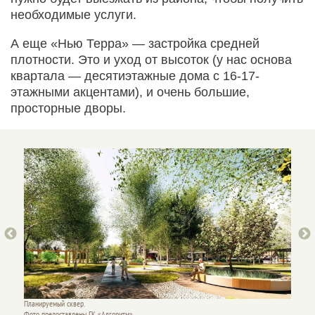
необходимые услуги.
А еще «Нью Терра» — застройка средней
плотности. Это и уход от высоток (у нас основа
квартала — десятиэтажные дома с 16-17-
этажными акцентами), и очень большие,
просторные дворы.
Простор
Фото пр
Планируемый сквер.
Фото предоставлены ГК «Алгоритм».