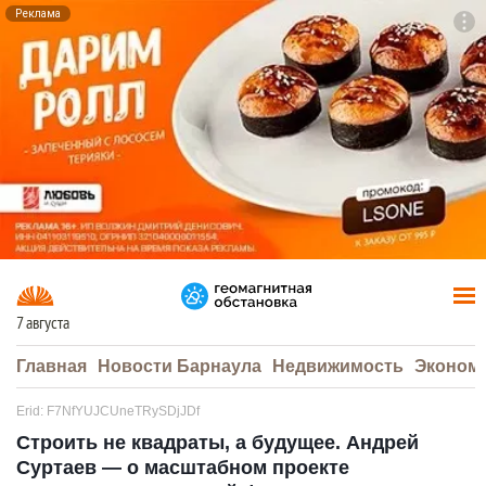
Реклама
To
F7
7 августа
Главная
Новости Барнаула
Недвижимость
Эконом
Erid: F7NfYUJCUneTRySDjJDf
Строить не квадраты, а будущее. Андрей
Суртаев — о масштабном проекте