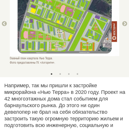
ЖК ПРА
Главный план квартала Нью Терра.
Фото пр
Фото предоставлены ГК «Алгоритм».
Например, так мы пришли к застройке
микрорайона «Нью Терра» в 2020 году. Проект на
42 многоэтажных дома стал событием для
барнаульского рынка. До этого ни один
девелопер не брал на себя обязательство
застроить такую огромную территорию жильем и
подготовить всю инженерную, социальную и