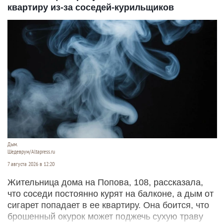
квартиру из-за соседей-курильщиков
Дым.
Шедеврум/Altapress.ru
7 августа 2026 в 12:20
Жительница дома на Попова, 108, рассказала,
что соседи постоянно курят на балконе, а дым от
сигарет попадает в ее квартиру. Она боится, что
брошенный окурок может поджечь сухую траву