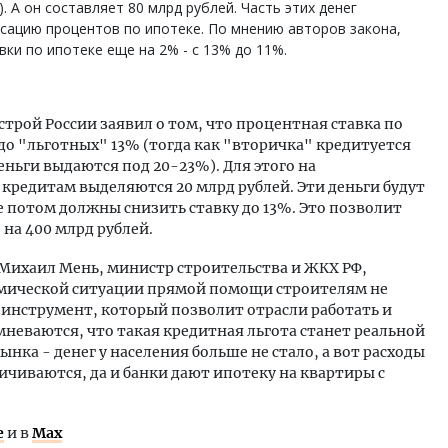
. А он составляет 80 млрд рублей. Часть этих денег
сацию процентов по ипотеке. По мнению авторов закона,
ки по ипотеке еще на 2% - с 13% до 11%.
строй России заявил о том, что процентная ставка по
до "льготных" 13% (тогда как "вторичка" кредитуется
еньги выдаются под 20-23%). Для этого на
кредитам выделяются 20 млрд рублей. Эти деньги будут
 потом должны снизить ставку до 13%. Это позволит
на 400 млрд рублей.
 Михаил Мень, министр строительства и ЖКХ РФ,
омической ситуации прямой помощи строителям не
о инструмент, который позволит отрасли работать и
мневаются, что такая кредитная льгота станет реальной
ка - денег у населения больше не стало, а вот расходы
чиваются, да и банки дают ипотеку на квартиры с
е
и в
Max