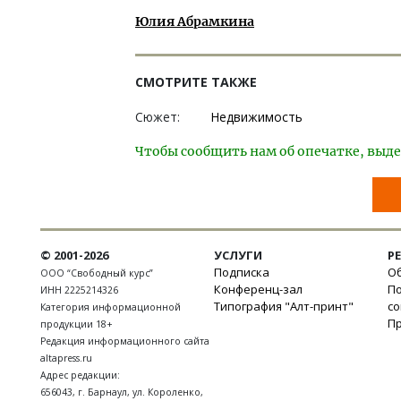
Юлия Абрамкина
СМОТРИТЕ ТАКЖЕ
Сюжет:
Недвижимость
Чтобы сообщить нам об опечатке, выде
© 2001-2026
УСЛУГИ
Р
Подписка
Об
ООО “Свободный курс”
Конференц-зал
П
ИНН 2225214326
Типография "Алт-принт"
с
Категория информационной
П
продукции 18+
Редакция информационного сайта
altapress.ru
Адрес редакции:
656043
,
г. Барнаул
,
ул. Короленко,