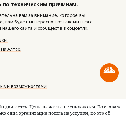
 по техническим причинам.
нательна вам за внимание, которое вы
о, вам будет интересно познакомиться с
нашего сайта и сообществ в соцсетях.
ки.
на Алтае.
тектурный код начинается с
Смелость архитектурных 
ли. Мощение крупноформатными
Генеральный директор к
тами становится новым
ЗИАС — об эстетике горо
ндартом благоустройства
трендах в фасадах и разв
ОИТЕЛЬСТВО
СТРОИТЕЛЬСТВО
ными возможностями.
н двигается. Цены на жилье не снижаются. По словам
ко одна организация пошла на уступки, но это ей