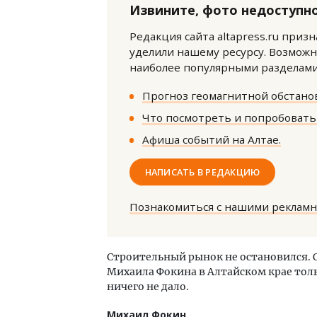
Извините, фото недоступно
Редакция сайта altapress.ru приз
уделили нашему ресурсу. Возможн
наиболее популярными разделами 
Прогноз геомагнитной обстанов
Что посмотреть и попробовать 
Архи
зем
Афиша событий на Алтае.
пли
ста
НАПИСАТЬ В РЕДАКЦИЮ
СТР
Познакомиться с нашими реклам
Строительный рынок не остановился. О
Михаила Фокина в Алтайском крае толь
ничего не дало.
Михаил Фокин,