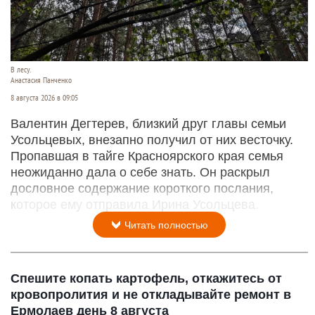
В лесу.
Анастасия Панченко
8 августа 2026 в 09:05
Валентин Дегтерев, близкий друг главы семьи
Усольцевых, внезапно получил от них весточку.
Пропавшая в тайге Красноярского края семья
неожиданно дала о себе знать. Он раскрыл
дословное содержание короткого послания,
которое ему отправила Ирина Усольцева.
Читать полностью
Спешите копать картофель, откажитесь от
кровопролития и не откладывайте ремонт в
Ермолаев день 8 августа