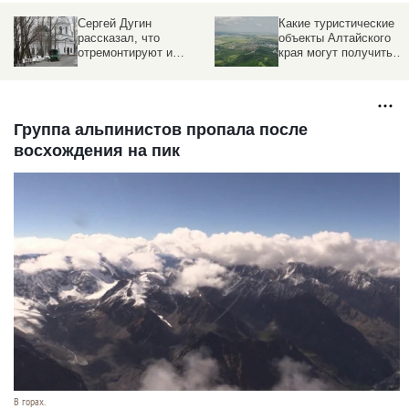
Сергей Дугин
Какие туристические
рассказал, что
объекты Алтайского
отремонтируют и
края могут получить
изменят в Нагорном
федеральные деньги
парке и на набережной
Оби
Группа альпинистов пропала после
восхождения на пик
В горах.