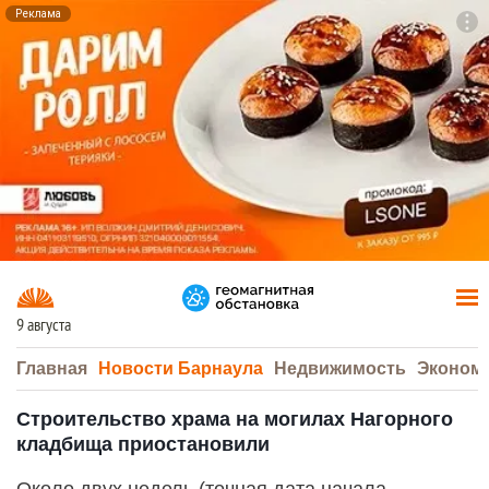
Реклама
To
F7
9 августа
Главная
Новости Барнаула
Недвижимость
Эконом
Строительство храма на могилах Нагорного
кладбища приостановили
Около двух недель (точная дата начала