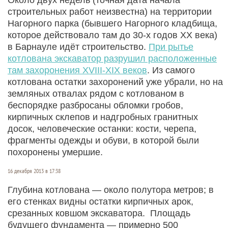
строительных работ неизвестна) на территории
Нагорного парка (бывшего Нагорного кладбища,
которое действовало там до 30-х годов XX века)
в Барнауле идёт строительство.
При рытье
котлована экскаватор разрушил расположенные
там захоронения XVIII-XIX веков
. Из самого
котлована остатки захоронений уже убрали, но на
земляных отвалах рядом с котлованом в
беспорядке разбросаны обломки гробов,
кирпичных склепов и надгробных гранитных
досок, человеческие останки: кости, черепа,
фрагменты одежды и обуви, в которой были
похоронены умершие.
16 декабря 2013 в 17:38
Глубина котлована — около полутора метров; в
его стенках видны остатки кирпичных арок,
срезанных ковшом экскаватора. Площадь
будущего фундамента — примерно 500