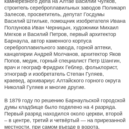
камнерезного дела на Алтае Василий Чулков,
строитель сереброплавильных заводов Поликарп
Залесов, просветитель, депутат Госдумы
Василий Штильке, помощник изобретателя Ивана
Ползунова Иван Черницын, художники Михаил
Мягков и Василий Петров, первый архитектор
Барнаула, автор каменного корпуса
сереброплавильного завода, горной аптеки,
канцелярии Андрей Молчанов, архитектор Яков
Попов, медик, горный специалист Петр Шангин,
врач и географ Фридрих Геблер, фольклорист,
этнограф и изобретатель Степан Гуляев,
краевед, архивариус Алтайского горного округа
Николай Гуляев и многие другие.
В 1879 году по решению Барнаульской городской
думы кладбище было поделено на 4 разряда.
Первый разряд находился около церкви, второй
– в центре, третий и четвёртый — на прирезанной
местности, при самом въезде в ворота.