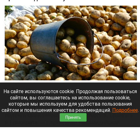
Картофель.
Олег Богданов, altapress.ru
На сайте используются cookie. Продолжая пользоваться
сайтом, вы соглашаетесь на использование cookie,
8 августа 2026 в 08:35
которые мы используем для удобства пользования
Каждый год православная община вспоминает о
сайтом и повышения качества рекомендаций.
Подробнее
.
подвиге священномучеников Ермолая, Ермиппа
Принять
и Ермократа — служителей Никомидийской
церкви. В эпоху суровых гонений они смело
несли людям слово Христово. Народная