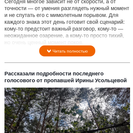
Сегодня многое зависит не от скорости, а от
точности — от умения разглядеть нужный момент
и не спутать его с мимолетным порывом. Для
каждого знака этот день готовит свой сценарий:
кому‑то предстоит важный разговор, кому‑то —
неожиданное озарение, а кому‑то просто тихий,
но очень ценный момент покоя.
Читать полностью
Рассказали подробности последнего
голосового от пропавшей Ирины Усольцевой