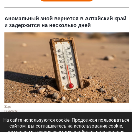
Аномальный зной вернется в Алтайский край
и задержится на несколько дней
Жара
Нейросети
8 августа 2026 в 18:05
На сайте используются cookie. Продолжая пользоваться
сайтом, вы соглашаетесь на использование cookie,
Синоптики предупреждают, что с 9 по 13 августа
которые мы используем для удобства пользования