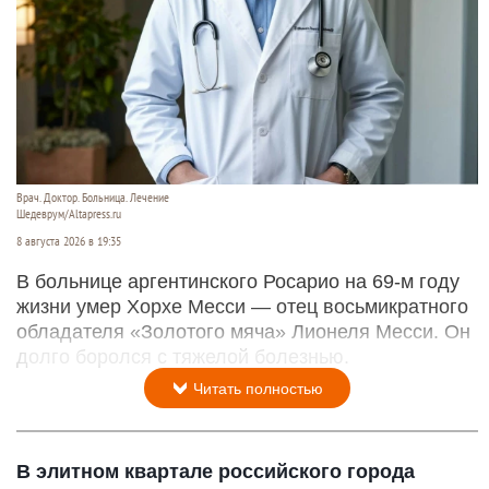
Врач. Доктор. Больница. Лечение
Шедеврум/Altapress.ru
8 августа 2026 в 19:35
В больнице аргентинского Росарио на 69-м году
жизни умер Хорхе Месси — отец восьмикратного
обладателя «Золотого мяча» Лионеля Месси. Он
долго боролся с тяжелой болезнью.
Читать полностью
В элитном квартале российского города