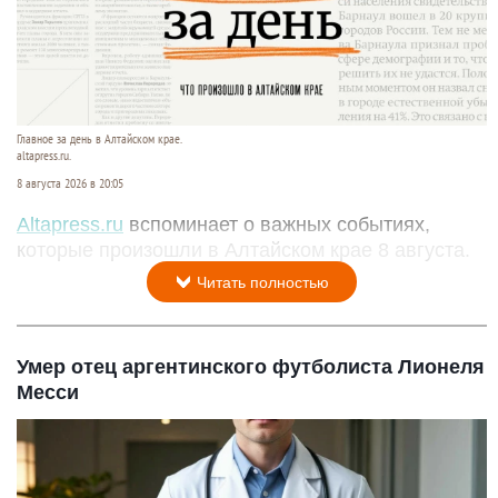
Главное за день в Алтайском крае.
altapress.ru.
8 августа 2026 в 20:05
Altapress.ru
вспоминает о важных событиях,
которые произошли в Алтайском крае 8 августа.
Читать полностью
Умер отец аргентинского футболиста Лионеля
Месси