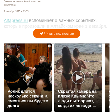
Главное за день в Алтайском крае.
altapress.ru.
1 декабря 2025 в 23:35
Altapress.ru
вспоминает о важных событиях,
которые произошли в Алтайском крае 1 декабря.
Читать полностью
i
i
Ролик длится
Скрытая камера на
Р
несколько секунд, а
пляже Крыма: Что
с
смеяться вы будете
люди вытворяют,
б
долго
когда их не видят...
у