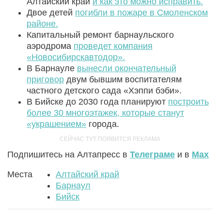
Алтайский край
и как это можно исправить.
Двое детей
погибли в пожаре в Смоленском
районе.
Капитальный ремонт барнаульского
аэродрома
проведет компания
«Новосибирскавтодор».
В Барнауле
вынесли окончательный
приговор
двум бывшим воспитателям
частного детского сада «Хэппи бэби».
В Бийске до 2030 года планируют
построить
более 30 многоэтажек, которые станут
«украшением»
города.
Подпишитесь на Алтапресс в
Телеграме
и в
Max
Места
Алтайский край
Барнаул
Бийск