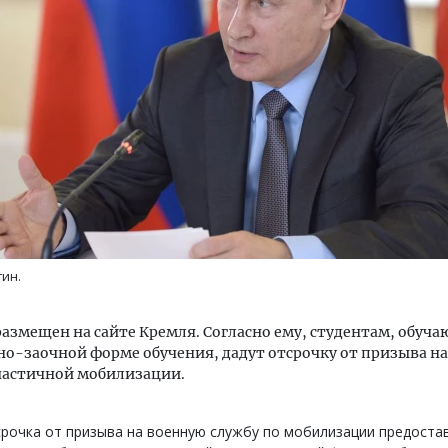
ость архитектурных идей.
Архитектурный код начин
еральный директор компании
земли. Мощение крупно
 — об эстетике городов,
плитами становится нов
дах в фасадах и развитии рынка
стандартом благоустрой
ОИТЕЛЬСТВО
СТРОИТЕЛЬСТВО
ин.
азмещен на сайте Кремля. Согласно ему, студентам, обуч
но-заочной форме обучения, дадут отсрочку от призыва н
частичной мобилизации.
рочка от призыва на военную службу по мобилизации предоста