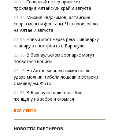
Северный ветер принесет
08:05
прохладу в Алтайский край 8 августа
Михаил Евдокимов, алтайские
23:35
спортсмены и фонтаны. Что произошло
на Алтае 7 августа
Новый мост через реку Пивоварку
22:55
планируют построить в Барнауле
В барнаульском зоопарке могут
22:35
появиться ирбисы
На Алтае морпех выжил после
22:15
удара молнии, гибели лошади и встречи
с медведем. Фото
В Барнауле водитель сбил
21:55
женщину на зебре и скрылся
ВСЯ ЛЕНТА
НОВОСТИ ПАРТНЕРОВ