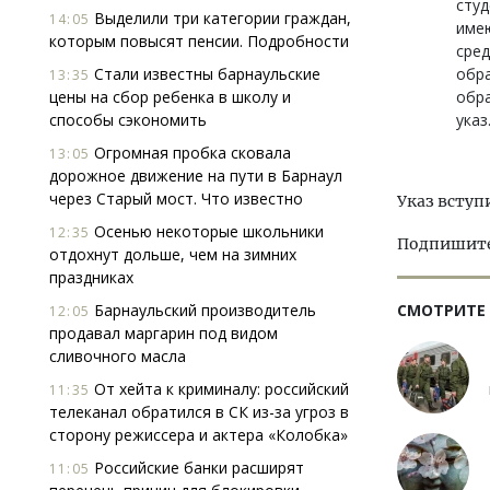
сту
Выделили три категории граждан,
14:05
име
которым повысят пенсии. Подробности
сред
Стали известны барнаульские
обра
13:35
цены на сбор ребенка в школу и
обр
способы сэкономить
указ
Огромная пробка сковала
13:05
дорожное движение на пути в Барнаул
через Старый мост. Что известно
Указ вступи
Осенью некоторые школьники
12:35
Подпишитес
отдохнут дольше, чем на зимних
праздниках
Барнаульский производитель
СМОТРИТЕ
12:05
продавал маргарин под видом
сливочного масла
От хейта к криминалу: российский
11:35
телеканал обратился в СК из-за угроз в
сторону режиссера и актера «Колобка»
Российские банки расширят
11:05