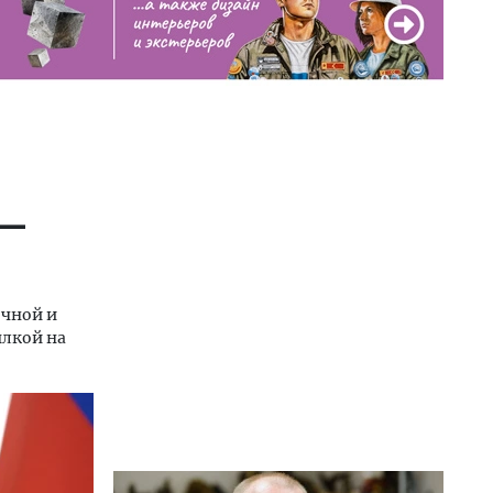
 —
очной и
ылкой на