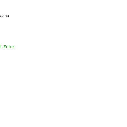
глава
l+Enter