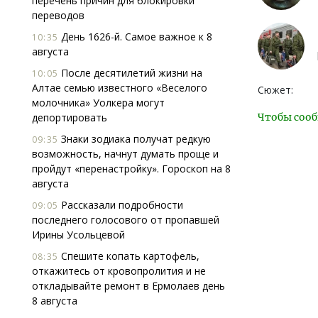
перечень причин для блокировки
переводов
День 1626-й. Самое важное к 8
10:35
августа
После десятилетий жизни на
10:05
Алтае семью известного «Веселого
Сюжет:
молочника» Уолкера могут
депортировать
Чтобы сооб
Знаки зодиака получат редкую
09:35
возможность, начнут думать проще и
пройдут «перенастройку». Гороскоп на 8
августа
Рассказали подробности
09:05
последнего голосового от пропавшей
Ирины Усольцевой
Спешите копать картофель,
08:35
откажитесь от кровопролития и не
откладывайте ремонт в Ермолаев день
8 августа