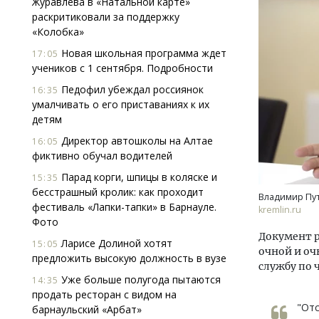
Журавлева в «Натальной карте»
раскритиковали за поддержку
«Колобка»
Новая школьная программа ждет
17:05
учеников с 1 сентября. Подробности
Педофил убеждал россиянок
16:35
умалчивать о его приставаниях к их
детям
Смел
Ген
Директор автошколы на Алтае
16:05
ЗИАС
фиктивно обучал водителей
трен
Парад корги, шпицы в коляске и
15:35
СТР
бесстрашный кролик: как проходит
Владимир Пут
фестиваль «Лапки-тапки» в Барнауле.
kremlin.ru
Фото
Документ р
Ларисе Долиной хотят
15:05
очной и оч
предложить высокую должность в вузе
службу по 
Уже больше полугода пытаются
14:35
продать ресторан с видом на
"Отс
барнаульский «Арбат»