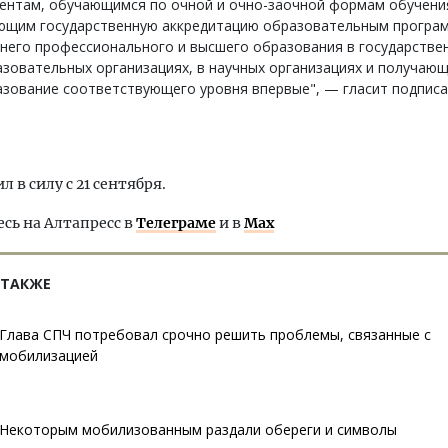
дентам, обучающимся по очной и очно-заочной формам обучени
ющим государственную аккредитацию образовательным програ
него профессионального и высшего образования в государстве
зовательных организациях, в научных организациях и получаю
азование соответствующего уровня впервые", — гласит подпис
.
л в силу с 21 сентября.
ь на Алтапресс в
Телеграме
и в
Max
 ТАКЖЕ
Глава СПЧ потребовал срочно решить проблемы, связанные с
мобилизацией
Некоторым мобилизованным раздали обереги и символы