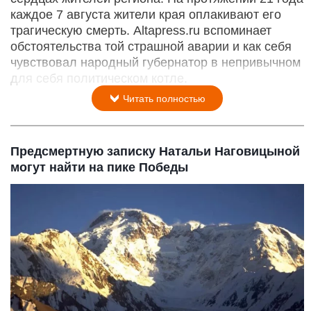
каждое 7 августа жители края оплакивают его
трагическую смерть. Altapress.ru вспоминает
обстоятельства той страшной аварии и как себя
чувствовал народный губернатор в непривычном
для себя политическом котле.
Читать полностью
Предсмертную записку Натальи Наговицыной
могут найти на пике Победы