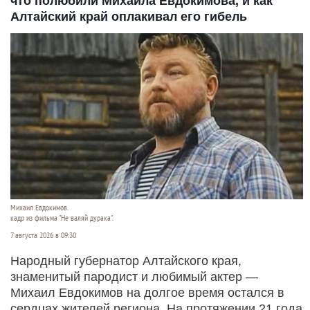
что полюбили Михаила Евдокимова, и как
Алтайский край оплакивал его гибель
Михаил Евдокимов.
кадр из фильма "Не валяй дурака".
7 августа 2026 в 09:30
Народный губернатор Алтайского края,
знаменитый пародист и любимый актер —
Михаил Евдокимов на долгое время остался в
сердцах жителей региона. На протяжении 21 года