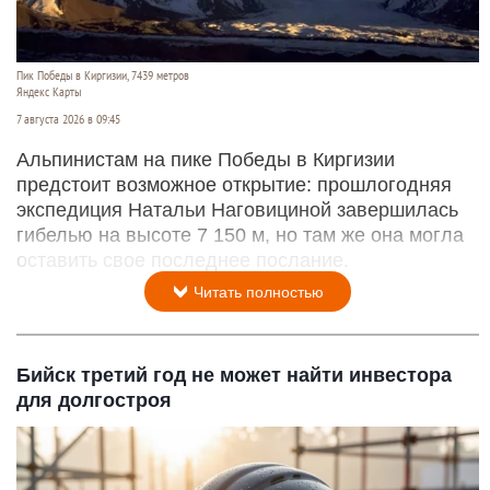
Пик Победы в Киргизии, 7439 метров
Яндекс Карты
7 августа 2026 в 09:45
Альпинистам на пике Победы в Киргизии
предстоит возможное открытие: прошлогодняя
экспедиция Натальи Наговициной завершилась
гибелью на высоте 7 150 м, но там же она могла
оставить свое последнее послание.
Читать полностью
Бийск третий год не может найти инвестора
для долгостроя