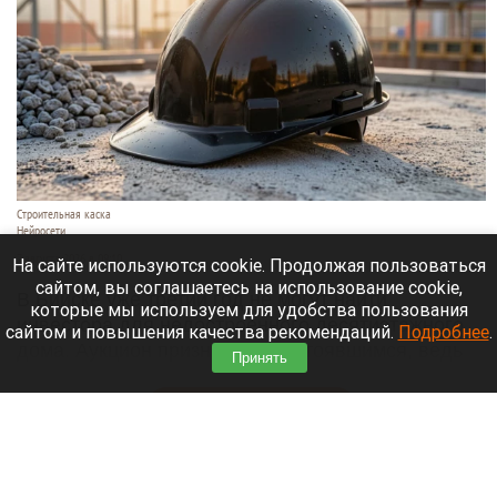
Строительная каска
Нейросети
7 августа 2026 в 09:10
На сайте используются cookie. Продолжая пользоваться
сайтом, вы соглашаетесь на использование cookie,
В Бийске уже третий год не могут найти
которые мы используем для удобства пользования
инвестора для недостроенного десятиэтажного
сайтом и повышения качества рекомендаций.
Подробнее
.
дома. Аукцион признали несостоявшимся, ведь
Принять
заявок даже не поступало,
сообщает
«Толк».
Читать полностью
В аэропорту Горно-Алтайска открыли детский