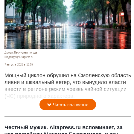
Дождь. Пасмурная погода
Шедеврум/Altapress.ru
7 августа 2026 в 10:05
Мощный циклон обрушил на Смоленскую область
ливни и шквальный ветер, что вынудило власти
ввести в регионе режим чрезвычайной ситуации
(ЧС) природного характера.
Читать полностью
Честный мужик. Altapress.ru вспоминает, за