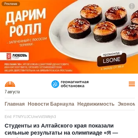
Реклама
To
F7
7 августа
Главная
Новости Барнаула
Недвижимость
Эконом
Erid: F7NfYUJCUneVdSWtrjh3
Студенты из Алтайского края показали
сильные результаты на олимпиаде «Я —