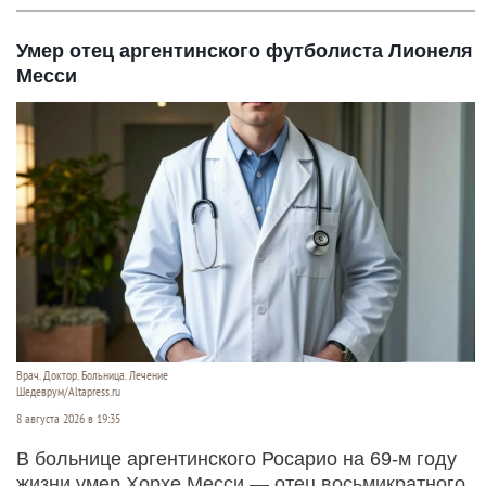
Умер отец аргентинского футболиста Лионеля
Месси
Врач. Доктор. Больница. Лечение
Шедеврум/Altapress.ru
8 августа 2026 в 19:35
В больнице аргентинского Росарио на 69-м году
жизни умер Хорхе Месси — отец восьмикратного