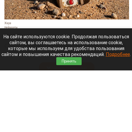
Жара
Нейросети
8 августа 2026 в 18:05
На сайте используются cookie. Продолжая пользоваться
сайтом, вы соглашаетесь на использование cookie,
Синоптики предупреждают, что с 9 по 13 августа
которые мы используем для удобства пользования
Алтайский край местами накроет аномальный
сайтом и повышения качества рекомендаций.
Подробнее
.
зной.
Принять
Читать полностью
Штукатурка с потолка едва не рухнула на
жительницу барнаульской многоэтажки.
Жалобы на УК