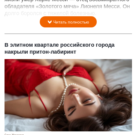
обладателя «Золотого мяча» Лионеля Месси. Он
долго боролся с тяжелой болезнью.
Читать полностью
В элитном квартале российского города
накрыли притон-лабиринт
Секс. Женщина.