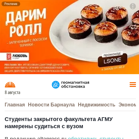
Реклама
To
F7
8 августа
Главная
Новости Барнаула
Недвижимость
Эконом
Студенты закрытого факультета АГМУ
намерены судиться с вузом
В редакцию altapress.ru
обратились студенты