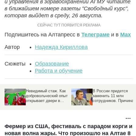
и управления в здравоохранении АГМУ читайте
в ближайшем номере газеты "Свободный курс",
которая выйдет в среду, 26 августа.
Подпишитесь на Алтапресс в
Телеграме
и в
Max
Автор
Надежда Кириллова
Сюжеты
Образование
Работа и обучение
Невидимый стаж. Как
В России придется
добровольческий опыт
заменить 11 млн
с
открывает двери в
сотрудников. Причина
профессию
Фермер из США, фестиваль с парадом корги и
новая волна жары. Что произошло на Алтае 8