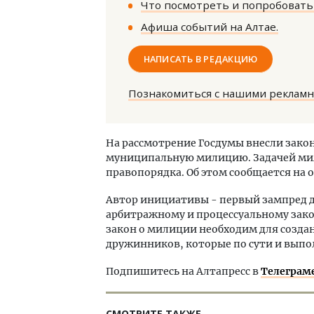
Что посмотреть и попробовать 
Афиша событий на Алтае.
НАПИСАТЬ В РЕДАКЦИЮ
Познакомиться с нашими реклам
Смел
Ген
На рассмотрение Госдумы внесли зако
ЗИАС
муниципальную милицию. Задачей мил
трен
правопорядка. Об этом сообщается на 
СТР
Автор инициативы - первый зампред д
арбитражному и процессуальному зако
закон о милиции необходим для созда
дружинников, которые по сути и вып
Подпишитесь на Алтапресс в
Телеграм
СМОТРИТЕ ТАКЖЕ