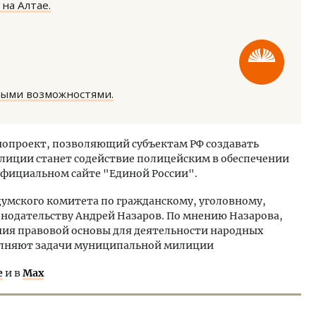
на Алтае.
ными возможностями.
ость архитектурных идей.
Ищем новые берега. Ген
еральный директор компании
«Жилищной инициативы»
нопроект, позволяющий субъектам РФ создавать
 — об эстетике городов,
Гатилов — о том, как де
иции станет содействие полицейским в обеспечении
дах в фасадах и развитии рынка
оставаться на плаву, ког
официальном сайте "Единой России".
штормит
ОИТЕЛЬСТВО
СТРОИТЕЛЬСТВО
умского комитета по гражданскому, уголовному,
нодательству Андрей Назаров. По мнению Назарова,
ния правовой основы для деятельности народных
олняют задачи муниципальной милиции
е
и в
Max