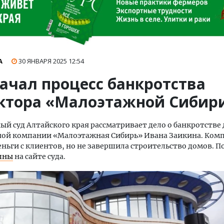
А
30 ЯНВАРЯ 2025
12:54
начал процесс банкротства
ктора «Малоэтажной Сибир
й суд Алтайского края рассматривает дело о банкротстве
ной компании «Малоэтажная Сибирь» Ивана Заикина. Ком
еньги с клиентов, но не завершила строительство домов. 
пны
на сайте суда.