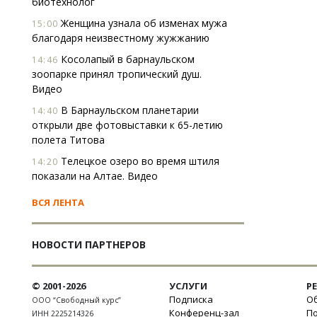
биотехнолог
Женщина узнала об изменах мужа
15:00
благодаря неизвестному жужжанию
Косолапый в барнаульском
14:46
зоопарке принял тропический душ.
Видео
В Барнаульском планетарии
14:40
открыли две фотовыставки к 65-летию
полета Титова
Телецкое озеро во время штиля
14:20
показали на Алтае. Видео
ВСЯ ЛЕНТА
НОВОСТИ ПАРТНЕРОВ
© 2001-2026
УСЛУГИ
Р
Подписка
Об
ООО “Свободный курс”
Конференц-зал
П
ИНН 2225214326