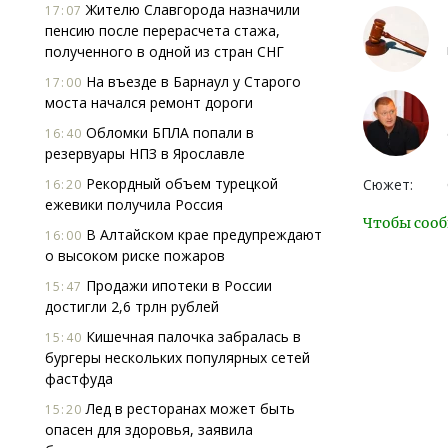
Жителю Славгорода назначили
17:07
пенсию после перерасчета стажа,
полученного в одной из стран СНГ
На въезде в Барнаул у Старого
17:00
моста начался ремонт дороги
Обломки БПЛА попали в
16:40
резервуары НПЗ в Ярославле
Рекордный объем турецкой
Сюжет:
16:20
ежевики получила Россия
Чтобы сооб
В Алтайском крае предупреждают
16:00
о высоком риске пожаров
Продажи ипотеки в России
15:47
достигли 2,6 трлн рублей
Кишечная палочка забралась в
15:40
бургеры нескольких популярных сетей
фастфуда
Лед в ресторанах может быть
15:20
опасен для здоровья, заявила