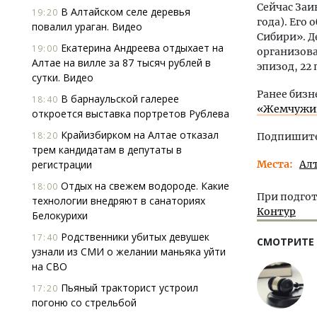
Сейчас Заи
В Алтайском селе деревья
19:20
года). Его
повалил ураган. Видео
Сибири». Д
Екатерина Андреева отдыхает на
19:00
организова
Алтае на вилле за 87 тысяч рублей в
эпизод, 22
сутки. Видео
Ранее бизн
В барнаульской галерее
18:40
«Жемчужи
откроется выставка портретов Рублева
Крайизбирком на Алтае отказал
18:20
Подпишитес
трем кандидатам в депутаты в
регистрации
Места
Ал
Отдых на свежем водороде. Какие
18:00
При подгот
технологии внедряют в санаториях
Контур
Белокурихи
Родственники убитых девушек
17:40
СМОТРИТЕ
узнали из СМИ о желании маньяка уйти
на СВО
Пьяный тракторист устроил
17:20
погоню со стрельбой