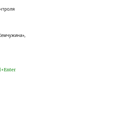
онтроля
Жемчужина»,
l+Enter