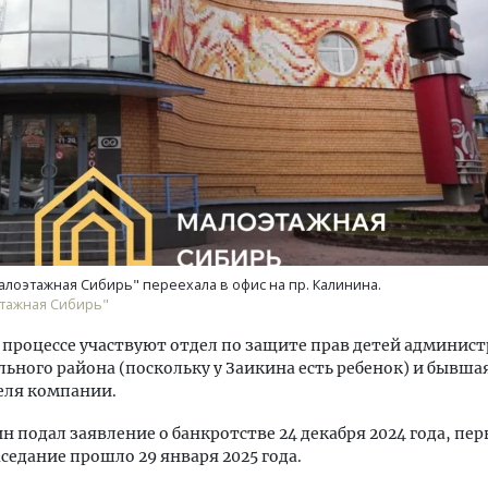
уровневые номера и вид на горы.
Архитектурный код начин
м будет новый бутик-отель
земли. Мощение крупно
кур» в Белокурихе
плитами становится нов
стандартом благоустрой
А И КВАРТИРЫ
СТРОИТЕЛЬСТВО
алоэтажная Сибирь" переехала в офис на пр. Калинина.
этажная Сибирь"
 процессе участвуют отдел по защите прав детей админис
ьного района (поскольку у Заикина есть ребенок) и бывша
еля компании.
н подал заявление о банкротстве 24 декабря 2024 года, пер
аседание прошло 29 января 2025 года.