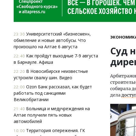
Университетский «бизнесмен»,
23:30
ЭКОНОМИК
обмеление и новые автобусы. Что
произошло на Алтае 6 августа
Суд 
Как пройдут выходные 7-9 августа
22:40
дире
в Барнауле. Афиша
В Новосибирске неизвестные
22:20
Арбитражны
устроили свалку шин. Видео
строитель
Ozon Банк рассказал, как будет
22:00
собирала д
работать под санкциями
дела
досту
Великобритании
Больница и медучреждения на
21:40
Алтае получили пять новых
автомобилей
Территория опережения. ГК
10:00