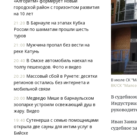
«Алгоритм» формирует новый
городской район с горизонтом развития
на 10 лет
В Барнауле на этапах Кубка
21:20
России по шахматам прошли шесть
туров
Мужчина пропал без вести на
21:00
реке Катунь
Двух
Каки
В Омске автомобиль наехал на
20:40
«Бел
толпу пешеходов. Фото и видео
Массовый сбой в Рунете: десятки
20:20
ДОМ
В июле СК "М
регионов остались без интернета и
ВК/СК "Мало
мобильной связи
В судебном
Медведю Мише в барнаульском
20:00
Индустриал
зоопарке устроили освежающий душ в
руководит
жару. Видео
Сутенерша с семью помощницами
19:40
Иван Заики
открыла две сауны для интим-услуг в
судебное з
Бийске