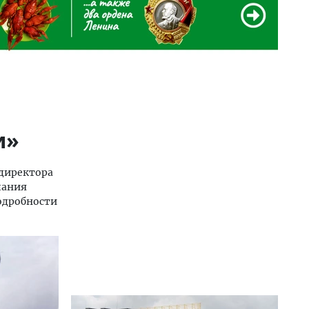
и»
 директора
пания
Подробности