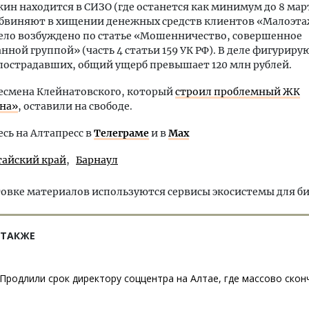
кин находится в СИЗО (где останется как минимум до 8 мар
 обвиняют в хищении денежных средств клиентов «Малоэт
ело возбуждено по статье «Мошенничество, совершенное
нной группой» (часть 4 статьи 159 УК РФ). В деле фигурирую
 пострадавших, общий ущерб превышает 120 млн рублей.
есмена Клейнатовского, который
строил проблемный ЖК
на»
, оставили на свободе.
ь на Алтапресс в
Телеграме
и в
Max
тайский край
Барнаул
овке материалов используются сервисы экосистемы для б
 ТАКЖЕ
Продлили срок директору соццентра на Алтае, где массово скон