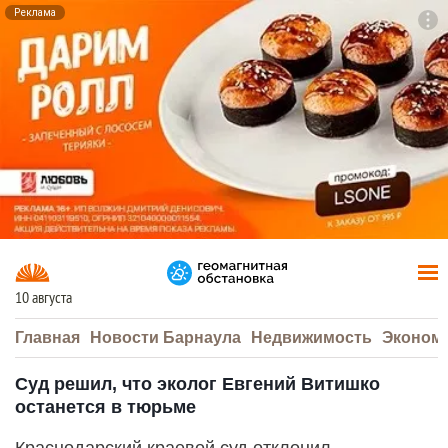
Реклама
To
F7
10 августа
Главная
Новости Барнаула
Недвижимость
Эконом
Суд решил, что эколог Евгений Витишко
останется в тюрьме
Краснодарский краевой суд отклонил