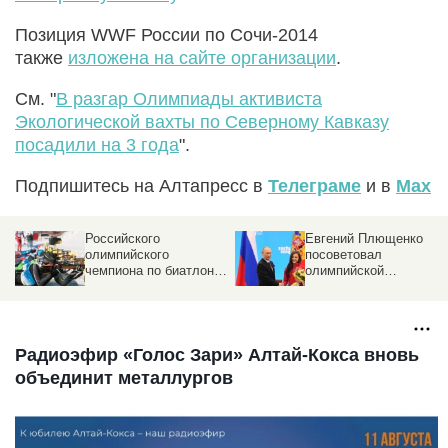
Позиция WWF России по Сочи-2014
также
изложена на сайте организации
.
См. "
В разгар Олимпиады активиста
Экологической вахты по Северному Кавказу
посадили на 3 года
".
Подпишитесь на Алтапресс в
Телеграме
и в
Max
Российского
Евгений Плющенко
олимпийского
посоветовал
чемпиона по биатлону
олимпийской
лишат золота Игр
чемпионке завершить
карьеру
Радиоэфир «Голос Зари» Алтай-Кокса вновь
объединит металлургов