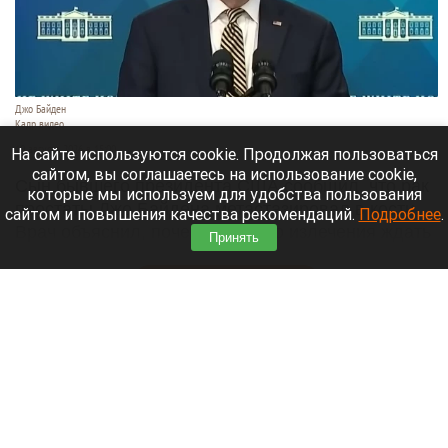
Джо Байден
Кадр видео
10 августа 2026 в 15:00
На сайте используются cookie. Продолжая пользоваться
сайтом, вы соглашаетесь на использование cookie,
Сын бывшего президента США сообщил, что рак
которые мы используем для удобства пользования
простаты Джо Байдена метастазировал в кости.
сайтом и повышения качества рекомендаций.
Подробнее
.
Врач объяснил, почему полного излечения ждать
Принять
не стоит.
Читать полностью
В Барнауле водитель Volvo насмерть сбил
мотоциклиста