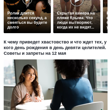
Ролик длится
Скрытая камера на
Р
несколько секунд, а
пляже Крыма: Что
с
смеяться вы будете
люди вытворяют,
б
долго
когда их не видят...
у
К чему приведет хвастовство и что ждет тех, у
кого день рождения в день девяти целителей.
Советы и запреты на 12 мая