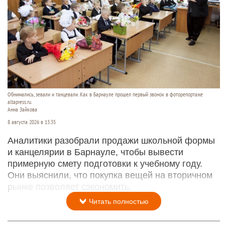
Обнимались, зевали и танцевали. Как в Барнауле прошел первый звонок в фоторепортаже
altapress.ru.
Анна Зайкова
8 августа 2026 в 13:35
Аналитики разобрали продажи школьной формы
и канцелярии в Барнауле, чтобы вывести
примерную смету подготовки к учебному году.
Они выяснили, что покупка вещей на вторичном
рынке позволяет сэкономить.
Читать полностью