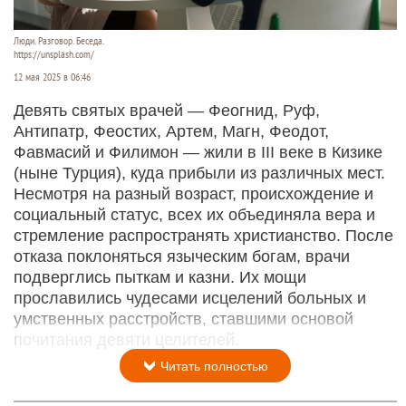
Люди. Разговор. Беседа.
https://unsplash.com/
12 мая 2025 в 06:46
Девять святых врачей — Феогнид, Руф,
Антипатр, Феостих, Артем, Магн, Феодот,
Фавмасий и Филимон — жили в III веке в Кизике
(ныне Турция), куда прибыли из различных мест.
Несмотря на разный возраст, происхождение и
социальный статус, всех их объединяла вера и
стремление распространять христианство. После
отказа поклоняться языческим богам, врачи
подверглись пыткам и казни. Их мощи
прославились чудесами исцелений больных и
умственных расстройств, ставшими основой
почитания девяти целителей.
Читать полностью