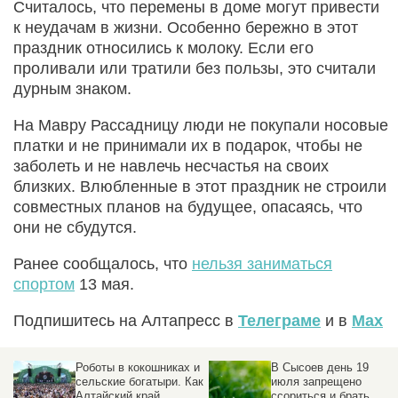
Считалось, что перемены в доме могут привести
к неудачам в жизни. Особенно бережно в этот
праздник относились к молоку. Если его
проливали или тратили без пользы, это считали
дурным знаком.
На Мавру Рассадницу люди не покупали носовые
платки и не принимали их в подарок, чтобы не
заболеть и не навлечь несчастья на своих
близких. Влюбленные в этот праздник не строили
совместных планов на будущее, опасаясь, что
они не сбудутся.
Ранее сообщалось, что
нельзя заниматься
спортом
13 мая.
Подпишитесь на Алтапресс в
Телеграме
и в
Max
Роботы в кокошниках и
В Сысоев день 19
сельские богатыри. Как
июля запрещено
Алтайский край
ссориться и брать