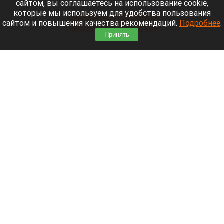
сайтом, вы соглашаетесь на использование cookie,
специальной военной операции на Украине.
которые мы используем для удобства пользования
сайтом и повышения качества рекомендаций.
Подробнее
.
Читать полностью
Принять
После десятилетий жизни на Алтае семью
известного «Веселого молочника» Уолкера
могут депортировать
На ферме Джастаса Уолкера в Солонешенском районе.