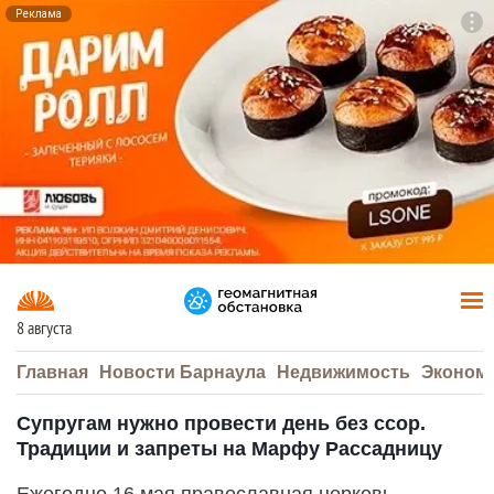
Реклама
To
F7
8 августа
Главная
Новости Барнаула
Недвижимость
Эконом
Супругам нужно провести день без ссор.
Традиции и запреты на Марфу Рассадницу
Ежегодно 16 мая православная церковь