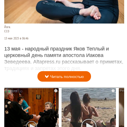
Йога.
СС0
13 мая 2025 в 06:46
13 мая - народный праздник Яков Теплый и
церковный день памяти апостола Иакова
Зеведеева. Altapress.ru рассказывает о приметах,
традициях и запретах этого дня.
Читать полностью
i
i