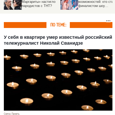
Маргариты» настигло
возможностей: кто ста
пародистов с ТНТ?
финалистом шоу
"Удивительные люди 8
ПО ТЕМЕ:
У себя в квартире умер известный российский
тележурналист Николай Сванидзе
Свечи. Память