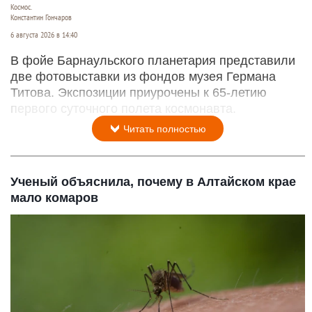
Космос.
Константин Гончаров
6 августа 2026 в 14:40
В фойе Барнаульского планетария представили
две фотовыставки из фондов музея Германа
Титова. Экспозиции приурочены к 65-летию
первого суточного полета космонавта.
Читать полностью
Ученый объяснила, почему в Алтайском крае
мало комаров