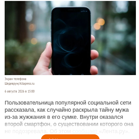
Экран телефона
Шедеврум/Altapress.ru
6 августа 2026 в 15:00
Пользовательница популярной социальной сети
рассказала, как случайно раскрыла тайну мужа
из-за жужжания в его сумке. Внутри оказался
второй смартфон, о существовании которого она
не подозревала. Об этом
сообщает
«Лента.ру».