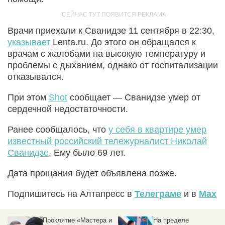
Врачи приехали к Сванидзе 11 сентября в 22:30,
указывает
Lenta.ru. До этого он обращался к
врачам с жалобами на высокую температуру и
проблемы с дыханием, однако от госпитализации
отказывался.
При этом
Shot
сообщает — Сванидзе умер от
сердечной недостаточности.
Ранее сообщалось, что
у себя в квартире умер
известный российский тележурналист Николай
Сванидзе
. Ему было 69 лет.
Дата прощания будет объявлена позже.
Подпишитесь на Алтапресс в
Телеграме
и в
Max
Проклятие «Мастера и
На пределе