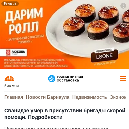
Реклама
To
F7
6 августа
Главная
Новости Барнаула
Недвижимость
Эконом
Сванидзе умер в присутствии бригады скорой
помощи. Подробности
Названа предварительная причина смерти