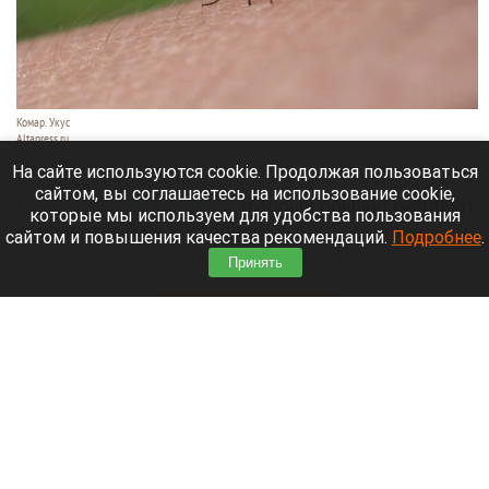
Комар. Укус
Altapress.ru
6 августа 2026 в 14:00
На сайте используются cookie. Продолжая пользоваться
сайтом, вы соглашаетесь на использование cookie,
Массовый лет комаров
, который обычно ожидают
которые мы используем для удобства пользования
в июне, так и не состоялся.
Ученый
назвала
сайтом и повышения качества рекомендаций.
Подробнее
.
факторы, повлиявшие на численность
Принять
насекомых.
Читать полностью
Женщина узнала об изменах мужа благодаря
неизвестному жужжанию