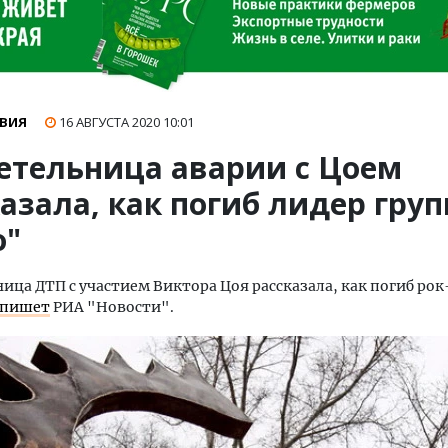
ВИЯ
16 АВГУСТА 2020
10:01
етельница аварии с Цоем
азала, как погиб лидер гру
о"
ица ДТП с участием Виктора Цоя рассказала, как погиб рок
пишет
РИА "Новости".