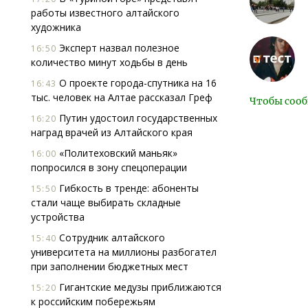
работы известного алтайского
художника
Эксперт назвал полезное
16:50
количество минут ходьбы в день
О проекте города-спутника на 16
16:43
тыс. человек на Алтае рассказал Греф
Чтобы сооб
Путин удостоил государственных
16:20
наград врачей из Алтайского края
«Политеховский маньяк»
16:00
попросился в зону спецоперации
Гибкость в тренде: абоненты
15:50
стали чаще выбирать складные
устройства
Сотрудник алтайского
15:40
университета на миллионы разбогател
при заполнении бюджетных мест
Гигантские медузы приближаются
15:20
к российским побережьям