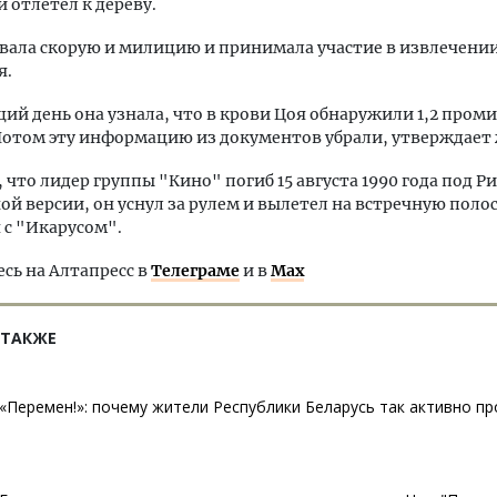
 отлетел к дереву.
вала скорую и милицию и принимала участие в извлечении
я.
ий день она узнала, что в крови Цоя обнаружили 1,2 пром
Потом эту информацию из документов убрали, утверждает
что лидер группы "Кино" погиб 15 августа 1990 года под Ри
й версии, он уснул за рулем и вылетел на встречную полос
 с "Икарусом".
ь на Алтапресс в
Телеграме
и в
Max
 ТАКЖЕ
«Перемен!»: почему жители Республики Беларусь так активно п