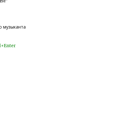
ен!"
го музыканта
l+Enter