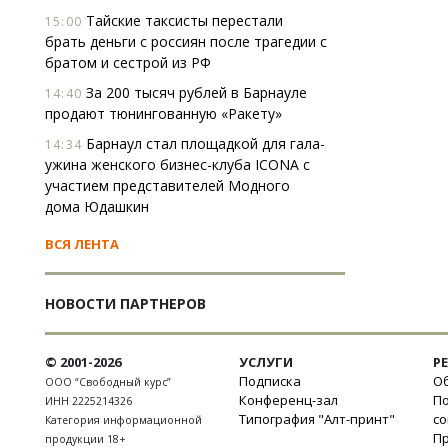
Тайские таксисты перестали
15:00
брать деньги с россиян после трагедии с
братом и сестрой из РФ
За 200 тысяч рублей в Барнауле
14:40
продают тюнингованную «Ракету»
Барнаул стал площадкой для гала-
14:34
ужина женского бизнес-клуба ICONA с
участием представителей Модного
дома Юдашкин
ВСЯ ЛЕНТА
НОВОСТИ ПАРТНЕРОВ
© 2001-2026
УСЛУГИ
Р
Подписка
Об
ООО “Свободный курс”
Конференц-зал
П
ИНН 2225214326
Типография "Алт-принт"
с
Категория информационной
П
продукции 18+