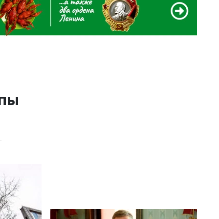
ппы
-