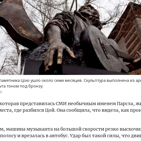
д-2026: почему бамбуковые
«Мы видим живой интерес
ели меняют правила ремонта
Руководитель газовой к
об итогах пяти лет догаз
вакансиях и подготовке 
памятника Цою ушло около семи месяцев. Скульптура выполнена из а
РЕБИТЕЛЬ
ЭНЕРГЕТИКА
ыта тоном под бронзу.
ов
которая представилась СМИ необычным именем Парсла, жи
места, где разбился Цой. Она сообщила, что видела, как пр
ам, машина музыканта на большой скорости резко выскочи
полосу и врезалась в автобус. Удар был такой силы, что дви