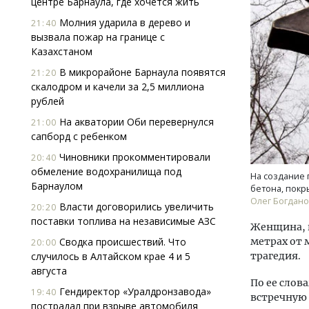
центре Барнаула, где хочется жить
Молния ударила в дерево и
21:40
вызвала пожар на границе с
Казахстаном
В микрорайоне Барнаула появятся
21:20
скалодром и качели за 2,5 миллиона
рублей
Трен
На акватории Оби перевернулся
21:00
пан
сапборд с ребенком
Чиновники прокомментировали
20:40
обмеление водохранилища под
На создание 
ПОТ
Барнаулом
бетона, покр
Олег Богдан
Власти договорились увеличить
20:20
поставки топлива на независимые АЗС
Женщина, 
Сводка происшествий. Что
метрах от 
20:00
случилось в Алтайском крае 4 и 5
трагедия.
августа
По ее слов
Гендиректор «Уралдронзавода»
19:40
встречную 
пострадал при взрыве автомобиля