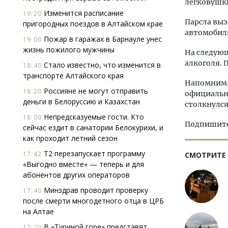
легковушки
Изменится расписание
19:20
Парсла выз
пригородных поездов в Алтайском крае
автомобил
Пожар в гаражах в Барнауле унес
19:00
жизнь пожилого мужчины
На следующ
алкоголя. 
Стало известно, что изменится в
18:40
транспорте Алтайского края
Напомним, 
Россияне не могут отправить
18:20
официально
деньги в Белоруссию и Казахстан
столкнулся
Непредсказуемые гости. Кто
18:00
Подпишитес
сейчас ездит в санатории Белокурихи, и
как проходит летний сезон
Т2 перезапускает программу
17:42
СМОТРИТЕ
«Выгодно вместе» — теперь и для
абонентов других операторов
Минздрав проводит проверку
17:40
после смерти многодетного отца в ЦРБ
на Алтае
В «Туриной горе» представят
17:20