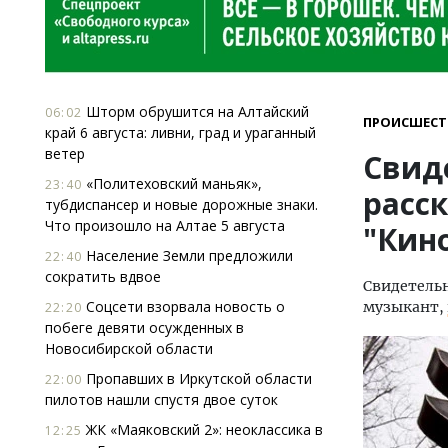
Шторм обрушится на Алтайский
06:02
ПРОИСШЕСТ
край 6 августа: ливни, град и ураганный
ветер
Свид
«Политеховский маньяк»,
23:40
расск
тубдиспансер и новые дорожные знаки.
Что произошло на Алтае 5 августа
"Кин
Население Земли предложили
22:40
сократить вдвое
Свидетельн
Соцсети взорвала новость о
музыкант,
22:20
побеге девяти осужденных в
Новосибирской области
Пропавших в Иркутской области
22:00
пилотов нашли спустя двое суток
ЖК «Маяковский 2»: неоклассика в
12:25