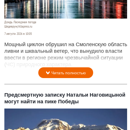
Дождь. Пасмурная погода
Шедеврум/Altapress.ru
7 августа 2026 в 10:05
Мощный циклон обрушил на Смоленскую область
ливни и шквальный ветер, что вынудило власти
ввести в регионе режим чрезвычайной ситуации
(ЧС) природного характера.
Читать полностью
Предсмертную записку Натальи Наговицыной
могут найти на пике Победы