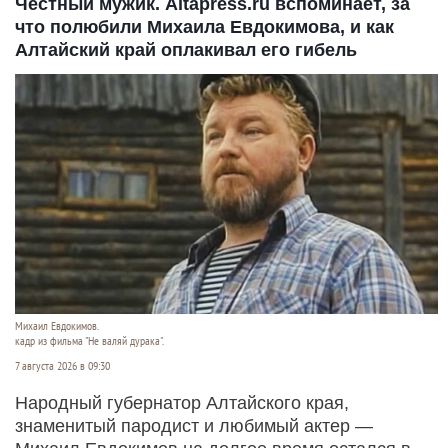
Честный мужик. Altapress.ru вспоминает, за
что полюбили Михаила Евдокимова, и как
Алтайский край оплакивал его гибель
Михаил Евдокимов.
кадр из фильма "Не валяй дурака".
7 августа 2026 в 09:30
Народный губернатор Алтайского края,
знаменитый пародист и любимый актер —