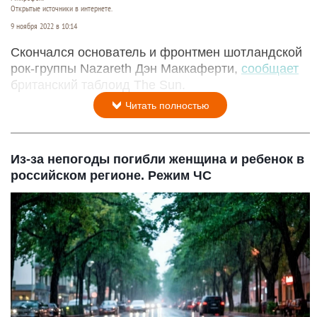
Открытые источники в интернете.
9 ноября 2022 в 10:14
Скончался основатель и фронтмен шотландской
рок-группы Nazareth Дэн Маккаферти,
сообщает
британский таблоид The Sun.
Читать полностью
Из-за непогоды погибли женщина и ребенок в
российском регионе. Режим ЧС