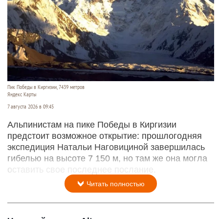
Пик Победы в Киргизии, 7439 метров
Яндекс Карты
7 августа 2026 в 09:45
Альпинистам на пике Победы в Киргизии
предстоит возможное открытие: прошлогодняя
экспедиция Натальи Наговициной завершилась
гибелью на высоте 7 150 м, но там же она могла
оставить свое последнее послание.
Читать полностью