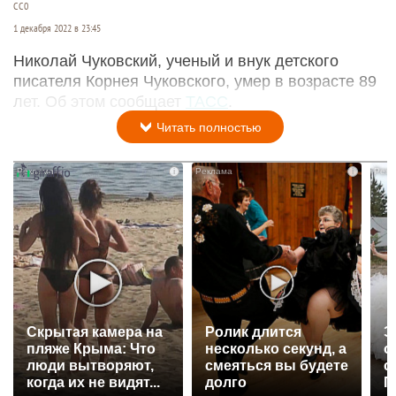
СС0
1 декабря 2022 в 23:45
Николай Чуковский, ученый и внук детского
писателя Корнея Чуковского, умер в возрасте 89
лет. Об этом сообщает
ТАСС
.
Читать полностью
i
i
Скрытая камера на
Ролик длится
Э
пляже Крыма: Что
несколько секунд, а
о
люди вытворяют,
смеяться вы будете
с
когда их не видят...
долго
П