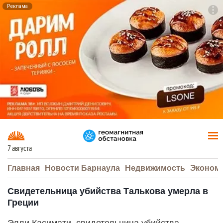
Реклама
To
F7
7 августа
Главная
Новости Барнаула
Недвижимость
Эконом
Свидетельница убийства Талькова умерла в
Греции
Элли Касимати, свидетельница убийства