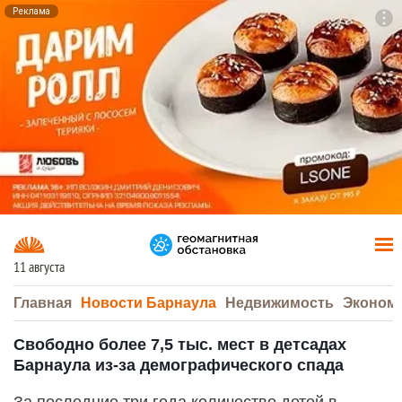
Реклама
To
F7
11 августа
Главная
Новости Барнаула
Недвижимость
Эконом
Свободно более 7,5 тыс. мест в детсадах
Барнаула из-за демографического спада
За последние три года количество детей в