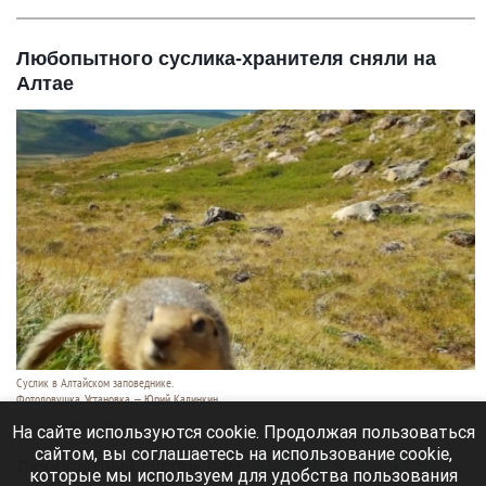
Любопытного суслика-хранителя сняли на
Алтае
Суслик в Алтайском заповеднике.
Фотоловушка. Установка — Юрий Калинкин
10 августа 2026 в 20:25
На сайте используются cookie. Продолжая пользоваться
сайтом, вы соглашаетесь на использование cookie,
Любопытный суслик сам
заглянул в объектив
которые мы используем для удобства пользования