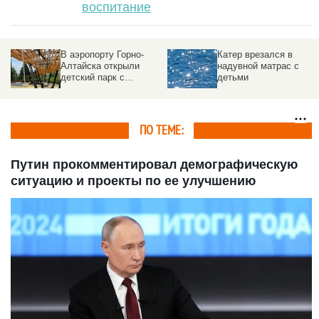
воспитание
В аэропорту Горно-
Катер врезался в
Алтайска открыли
надувной матрас с
детский парк с
детьми
батутами и гигантскими
шахматами
ПО ТЕМЕ:
Путин прокомментировал демографическую
ситуацию и проекты по ее улучшению