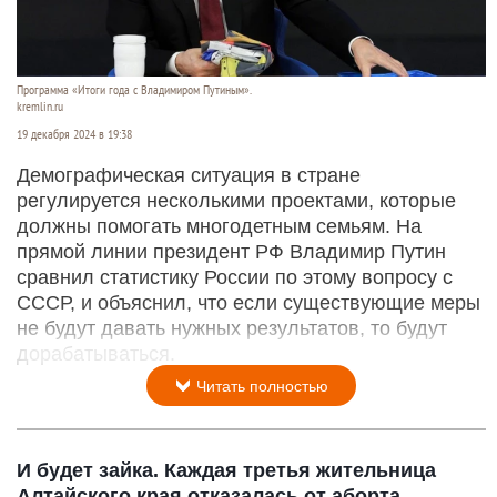
Программа «Итоги года с Владимиром Путиным».
kremlin.ru
19 декабря 2024 в 19:38
Демографическая ситуация в стране
регулируется несколькими проектами, которые
должны помогать многодетным семьям. На
прямой линии президент РФ Владимир Путин
сравнил статистику России по этому вопросу с
СССР, и объяснил, что если существующие меры
не будут давать нужных результатов, то будут
дорабатываться.
Читать полностью
И будет зайка. Каждая третья жительница
Алтайского края отказалась от аборта