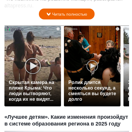
altapress.ru.
Читать полностью
i
i
Скрытая камера на
Ролик длится
Э
пляже Крыма: Что
несколько секунд, а
о
люди вытворяют,
смеяться вы будете
с
когда их не видят...
долго
П
р
«Лучшее детям». Какие изменения произойдут
в системе образования региона в 2025 году