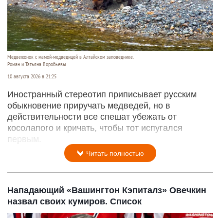
Медвежонок с мамой-медведицей в Алтайском заповеднике.
Роман и Татьяна Воробьевы
10 августа 2026 в 21:25
Иностранный стереотип приписывает русским
обыкновение приручать медведей, но в
действительности все спешат убежать от
косолапого и кричать, чтобы тот испугался
первым.
Читать полностью
Нападающий «Вашингтон Кэпиталз» Овечкин
назвал своих кумиров. Список