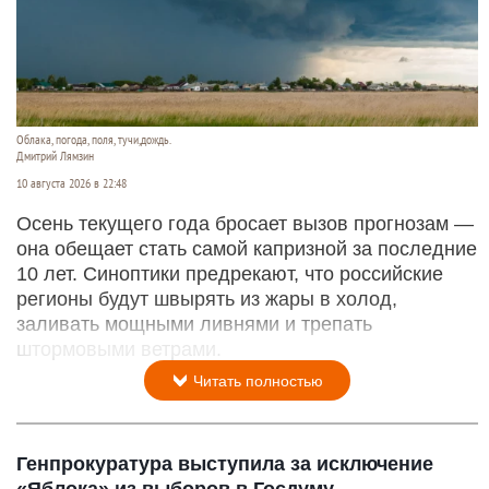
Облака, погода, поля, тучи,дождь.
Дмитрий Лямзин
10 августа 2026 в 22:48
Осень текущего года бросает вызов прогнозам —
она обещает стать самой капризной за последние
10 лет. Синоптики предрекают, что российские
регионы будут швырять из жары в холод,
заливать мощными ливнями и трепать
штормовыми ветрами.
Читать полностью
Генпрокуратура выступила за исключение
«Яблока» из выборов в Госдуму