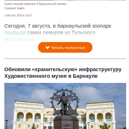
Самки лемуров приехали в барнаульский зоопарк.
Скриншот видео
7 августа 2026 в 16:15
Сегодня, 7 августа, в барнаульский зоопарк
прибыли
самки лемуров из Тульского
экзотариума.
Читать полностью
Обновили «хранительскую» инфраструктуру
Художественного музея в Барнауле