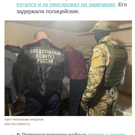
ругался и не реагировал на замечания
. Его
задержали полицейские.
Арест нелегальных мигрантов.
altai-krai.sledcom.ru
В Петропавловском районе
рядом с селом