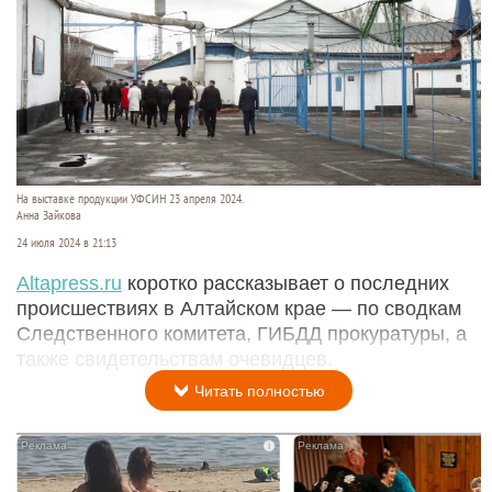
На выставке продукции УФСИН 23 апреля 2024.
Анна Зайкова
24 июля 2024 в 21:13
Аltapress.ru
коротко рассказывает о последних
происшествиях в Алтайском крае — по сводкам
Следственного комитета, ГИБДД прокуратуры, а
также свидетельствам очевидцев.
Читать полностью
i