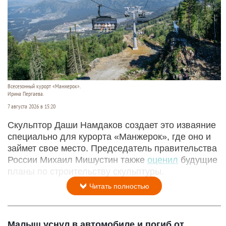
Всесезонный курорт «Манжерок».
Ирина Пергаева.
7 августа 2026 в 15:20
Скульптор Даши Намдаков создает это изваяние
специально для курорта «Манжерок», где оно и
займет свое место. Председатель правительства
России Михаил Мишустин также
оценил
будущие
планы по строительству скульптуры.
Читать полностью
Малыш уснул в автомобиле и погиб от