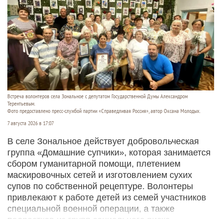
Встреча волонтеров села Зональное с депутатом Государственной Думы Александром
Терентьевым.
Фото предоставлено пресс-службой партии «Справедливая Россия», автор Оксана Молодых.
7 августа 2026 в 17:07
В селе Зональное действует добровольческая
группа «Домашние супчики», которая занимается
сбором гуманитарной помощи, плетением
маскировочных сетей и изготовлением сухих
супов по собственной рецептуре. Волонтеры
привлекают к работе детей из семей участников
специальной военной операции, а также