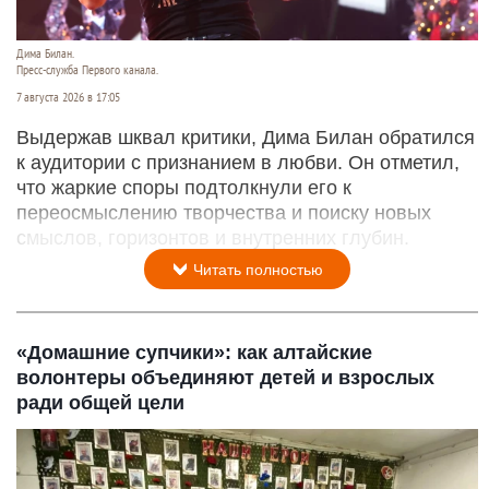
Дима Билан.
Пресс-служба Первого канала.
7 августа 2026 в 17:05
Выдержав шквал критики, Дима Билан обратился
к аудитории с признанием в любви. Он отметил,
что жаркие споры подтолкнули его к
переосмыслению творчества и поиску новых
смыслов, горизонтов и внутренних глубин.
Читать полностью
«Домашние супчики»: как алтайские
волонтеры объединяют детей и взрослых
ради общей цели