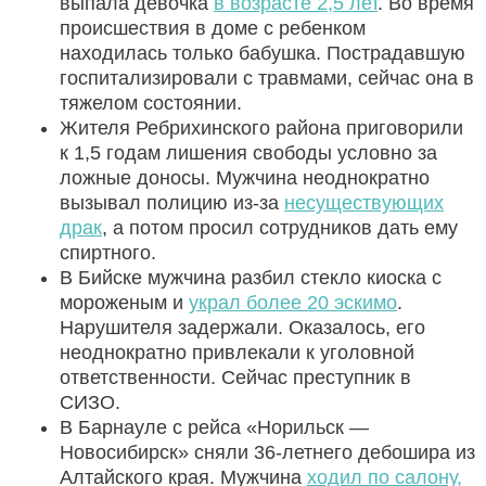
выпала девочка
в возрасте 2,5 лет
. Во время
происшествия в доме с ребенком
находилась только бабушка. Пострадавшую
госпитализировали с травмами, сейчас она в
тяжелом состоянии.
Жителя Ребрихинского района приговорили
к 1,5 годам лишения свободы условно за
ложные доносы. Мужчина неоднократно
вызывал полицию из-за
несуществующих
драк
, а потом просил сотрудников дать ему
спиртного.
В Бийске мужчина разбил стекло киоска с
мороженым и
украл более 20 эскимо
.
Нарушителя задержали. Оказалось, его
неоднократно привлекали к уголовной
ответственности. Сейчас преступник в
СИЗО.
В Барнауле с рейса «Норильск —
Новосибирск» сняли 36-летнего дебошира из
Алтайского края. Мужчина
ходил по салону,