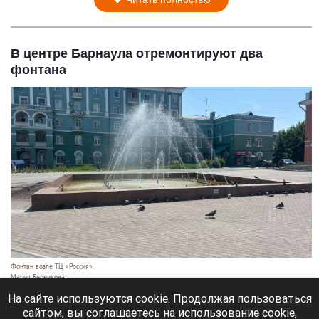
В центре Барнаула отремонтируют два
фонтана
Фонтан возле ТЦ «Россия».
Мария Берникова
7 августа 2026 в 16:20
На сайте используются cookie. Продолжая пользоваться
сайтом, вы соглашаетесь на использование cookie,