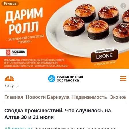
Реклама
To
F7
7 августа
Главная
Новости Барнаула
Недвижимость
Эконом
Сводка происшествий. Что случилось на
Алтае 30 и 31 июля
Аltapress.ru
коротко рассказывает о последних