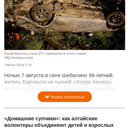
Пьяный барнаулец устроил ДТП с переворотом на Алтае и скрылся
МВД Республики Алтай
7 августа 2026 в 17:25
Ночью 7 августа в селе Шебалино 39-летний
житель Барнаула на пьяной «Хонде Аккорд»
влетел в забор частного дома и перевернулся.
Читать полностью
«Домашние супчики»: как алтайские
волонтеры объединяют детей и взрослых