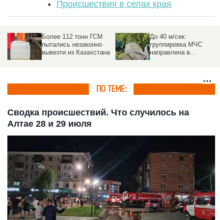
Происшествия в селах края
Более 112 тонн ГСМ
До 40 м/сек:
пытались незаконно
группировка МЧС
вывезти из Казахстана
направлена в
пострадавшие от
урагана районы на
Алтае
ПО ТЕМЕ:
Сводка происшествий. Что случилось на
Алтае 28 и 29 июля