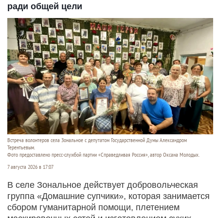
ради общей цели
Встреча волонтеров села Зональное с депутатом Государственной Думы Александром
Терентьевым.
Фото предоставлено пресс-службой партии «Справедливая Россия», автор Оксана Молодых.
7 августа 2026 в 17:07
В селе Зональное действует добровольческая
группа «Домашние супчики», которая занимается
сбором гуманитарной помощи, плетением