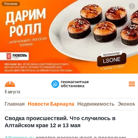
Реклама
To
F7
8 августа
Главная
Новости Барнаула
Недвижимость
Эконом
Сводка происшествий. Что случилось в
Алтайском крае 12 и 13 мая
Аltapress.ru
коротко рассказывает о последних