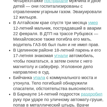
четырёхэтажке
пострадали
мужчина и двое
детей — они госпитализированы с
отравлением угарным газом. Эвакуировали
12 жильцов.
В Алтайском крае спустя три месяца
умер
12-летний мальчик, пострадавший в аварии
22 февраля. В ДТП на трассе Рубцовск —
Михайловское также погибла его мать,
водитель ГАЗ‑66 был пьян и не имел прав.
В Целинном районе 18-летний парень и его
17-летняя знакомая
угнали
автомобиль,
чтобы покататься, а затем сняли с него
магнитолу и сабвуфер. Уголовное дело
направлено в суд.
Бийчанка
упала
с коммунального моста и
утонула. Тело погибшей обнаружили
спасатели, обстоятельства выясняются.
В Барнауле 14-летний подросток
раздробил
руку при ударе по уличному автомату-груше,
попав в металлический штырь. Врачи