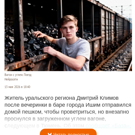
Вагон с углем. Поезд
Нейросети
13 мая 2026 в 18:40
Житель уральского региона Дмитрий Климов
после вечеринки в баре города Ишим отправился
домой пешком, чтобы проветриться, но внезапно
проснулся в загруженном углем вагоне,
следующем в Тюмень. Об этом
сообщает «База».
Читать полностью