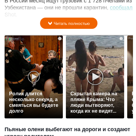
В России месяц ищут грузовик с 1 728 пчелами из
Узбекистана — они не прошли карантин,
сообщал
Shot.
Читать полностью
i
i
Ролик длится
Скрытая камера на
Р
несколько секунд, а
пляже Крыма: Что
с
смеяться вы будете
люди вытворяют,
б
долго
когда их не видят...
у
Пьяные олени выбегают на дороги и создают