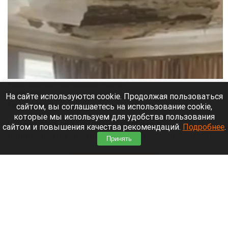
В барнаульской многоэтажке обвалилась штукатурка.
Скриншот видео
На сайте используются cookie. Продолжая пользоваться
сайтом, вы соглашаетесь на использование cookie,
8 августа 2026 в 18:35
которые мы используем для удобства пользования
Штукатурка обвалилась с потолка в
сайтом и повышения качества рекомендаций.
Подробнее
.
барнаульской квартире, расположенной в центре
Принять
города.
Читать полностью
«Не позорься, Олеся». Соведущую Журавлева
в «Натальной карте» раскритиковали за
поддержку «Колобка»