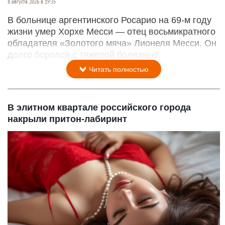
8 августа 2026 в 19:35
В больнице аргентинского Росарио на 69-м году
жизни умер Хорхе Месси — отец восьмикратного
обладателя «Золотого мяча» Лионеля Месси. Он
долго боролся с тяжелой болезнью.
Читать полностью
В элитном квартале российского города
накрыли притон-лабиринт