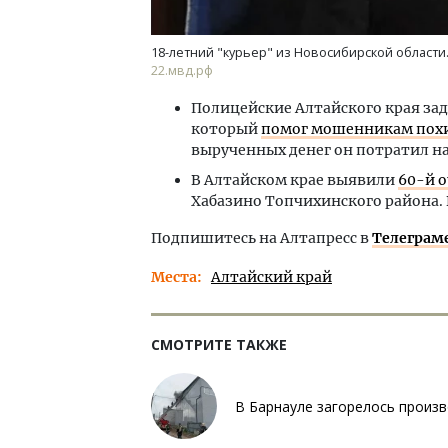
18-летний "курьер" из Новосибирской области
22.мвд.рф
Полицейские Алтайского края зад
который
помог мошенникам похит
вырученных денег он потратил на
В Алтайском крае выявили
60-й о
Хабазино Топчихинского района. 
Подпишитесь на Алтапресс в
Телеграм
Места
Алтайский край
СМОТРИТЕ ТАКЖЕ
В Барнауле загорелось произ