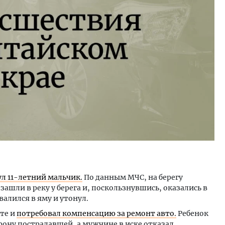
тектурный код начинается с
Ищем новые берега. Ген
ли. Мощение крупноформатными
«Жилищной инициативы»
тами становится новым
Гатилов — о том, как де
ндартом благоустройства
оставаться на плаву, ког
штормит
ОИТЕЛЬСТВО
СТРОИТЕЛЬСТВО
л 11-летний мальчик.
По данным МЧС, на берегу
зашли в реку у берега и, поскользнувшись, оказались в
валился в яму и утонул.
ате и
потребовал компенсацию за ремонт авто.
Ребенок
рону пострадавшей, а мужчине в иске отказал.