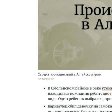
Архи
зем
пли
ста
СТР
Сводка происшествий в Алтайском крае.
Алтапресс.
В Смоленском районе в реке
утону
находилась компания ребят: двое 
воде. Один ребенок выбрался, про
Барнаулец сбил девочку на самок
получил травмы. Суд встал на сто