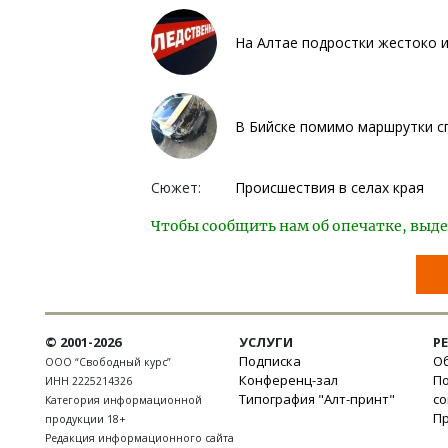
На Алтае подростки жестоко и
В Бийске помимо маршрутки с
Сюжет:
Происшествия в селах края
Чтобы сообщить нам об опечатке, выде
© 2001-2026
УСЛУГИ
Р
Подписка
Об
ООО “Свободный курс”
Конференц-зал
П
ИНН 2225214326
Типография "Алт-принт"
с
Категория информационной
П
продукции 18+
Редакция информационного сайта