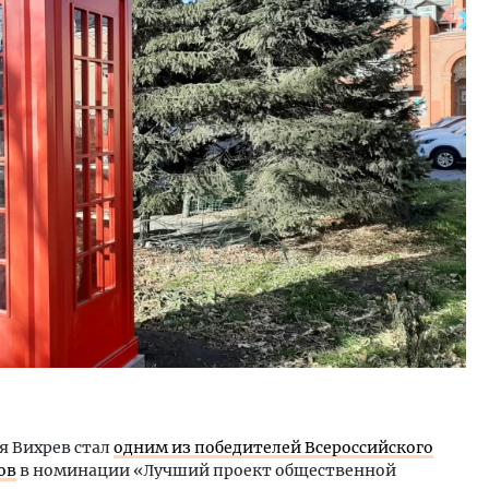
тектурный код начинается с
Двухуровневые номера и в
ли. Мощение крупноформатными
Каким будет новый бутик
тами становится новым
«Белкур» в Белокурихе
ндартом благоустройства
ОИТЕЛЬСТВО
ДОМА И КВАРТИРЫ
я Вихрев стал
одним из победителей Всероссийского
ов
в номинации «Лучший проект общественной