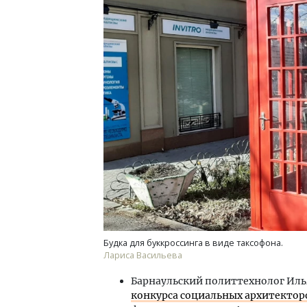
Смелость архитектурных идей.
Архи
Генеральный директор компании
зем
ЗИАС — об эстетике городов,
пли
трендах в фасадах и развитии рынка
ста
СТРОИТЕЛЬСТВО
СТР
Будка для буккроссинга в виде таксофона.
Лариса Васильева
Барнаульский политтехнолог Иль
конкурса социальных архитектор