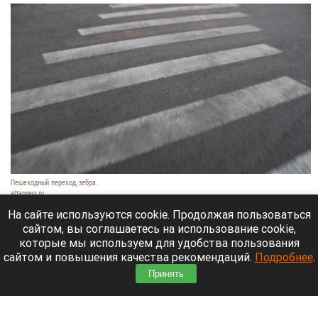
Пешеходный переход, зебра.
altapress.ru
7 августа 2026 в 21:55
На сайте используются cookie. Продолжая пользоваться
сайтом, вы соглашаетесь на использование cookie,
На пешеходном переходе от остановки
которые мы используем для удобства пользования
«Волгоградская» в сторону «Чижика» 7 августа
сайтом и повышения качества рекомендаций.
Подробнее
.
автомобиль сбил женщину и скрылся с места
Принять
происшествия.
Читать полностью