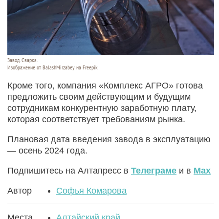
Завод. Сварка.
Изображение от BalashMirzabey на Freepik
Кроме того, компания «Комплекс АГРО» готова
предложить своим действующим и будущим
сотрудникам конкурентную заработную плату,
которая соответствует требованиям рынка.
Плановая дата введения завода в эксплуатацию
— осень 2024 года.
Подпишитесь на Алтапресс в
Телеграме
и в
Max
Автор
Софья Комарова
Места
Алтайский край