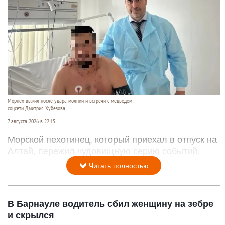
Морпех выжил после удара молнии и встречи с медведем
соцсети Дмитрия Хубезова
7 августа 2026 в 22:15
Морской пехотинец, который приехал в отпуск на
Алтай, пережил чудовищную серию событий.
Читать полностью
В Барнауле водитель сбил женщину на зебре
и скрылся