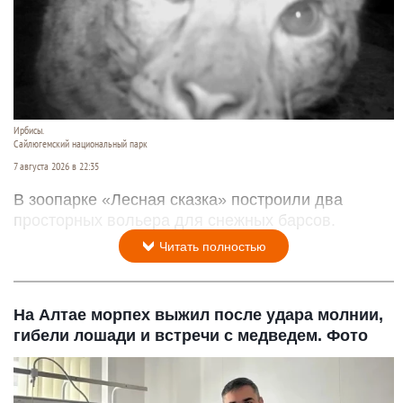
Ирбисы.
Сайлюгемский национальный парк
7 августа 2026 в 22:35
В зоопарке «Лесная сказка» построили два
просторных вольера для снежных барсов.
Читать полностью
На Алтае морпех выжил после удара молнии,
гибели лошади и встречи с медведем. Фото