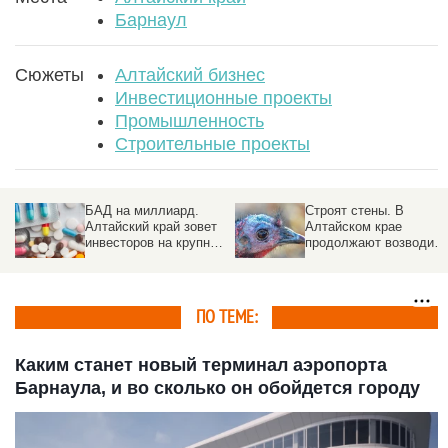
Барнаул
Сюжеты
Алтайский бизнес
Инвестиционные проекты
Промышленность
Строительные проекты
,
БАД на миллиард.
Строят стены. В
.
Алтайский край зовет
Алтайском крае
инвесторов на крупный
продолжают возводить
завод биодобавок
фабрику за 3,5 млрд
рублей
ы
ПО ТЕМЕ:
Каким станет новый терминал аэропорта
Барнаула, и во сколько он обойдется городу