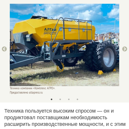
Техника компании «Комплекс АГРО».
Техник
Предоставлено altapress.ru
Предост
Техника пользуется высоким спросом — он и
продиктовал поставщикам необходимость
расширить производственные мощности, и с этим