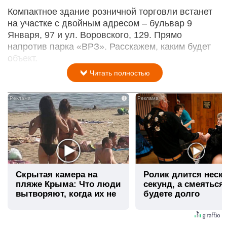
Компактное здание розничной торговли встанет
на участке с двойным адресом – бульвар 9
Января, 97 и ул. Воровского, 129. Прямо
напротив парка «ВРЗ». Расскажем, каким будет
объект.
Читать полностью
i
Скрытая камера на
Ролик длится неск
пляже Крыма: Что люди
секунд, а смеяться
вытворяют, когда их не
будете долго
видят...