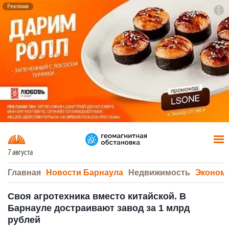
Реклама
To
F7
7 августа
Главная
Новости Барнаула
Недвижимость
Эконом
Своя агротехника вместо китайской. В
Барнауле достраивают завод за 1 млрд
рублей