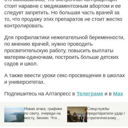
стоит наравне с медикаментозным абортом и ее
следует запретить. Но большая часть врачей за
то, что продажу этих препаратов не стоит жестко
контролировать.
Для профилактики нежелательной беременности,
по мнению врачей, нужно проводить
просветительскую работу, повысить выплаты
матерям-одиночкам, построить больше детских
садов и школ.
А также ввести уроки секс-просвещения в школах
и университетах.
Подпишитесь на Алтапресс в
Телеграме
и в
Max
Спецслужбы
Пешеходный мост с
предотвратили удар по
детьми обрушился в
стратегическому
российской бухте
предприятию под
Москвой