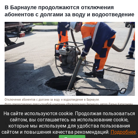
В Барнауле продолжаются отключения
абонентов с долгами за воду и водоотведение
Отключения абонентов с долгами за воду и водоотведение в Барнауле.
Фото предоставлено пресс-службой компании «Росводоканал Барнаул», автор Дарья Катасонова.
6 августа 2026 в 13:07
На сайте используются cookie. Продолжая пользоваться
сайтом, вы соглашаетесь на использование cookie,
Как сообщили в ресурсоснабжающей
которые мы используем для удобства пользования
организации «Росводоканал Барнаул»,
сайтом и повышения качества рекомендаций.
Подробнее
.
предприятие продолжает работу по ограничению