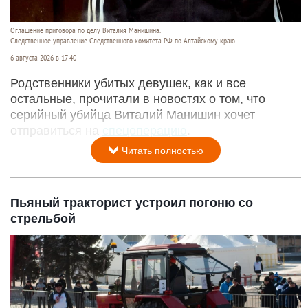
Оглашение приговора по делу Виталия Манишина.
Следственное управление Следственного комитета РФ по Алтайскому краю
6 августа 2026 в 17:40
Родственники убитых девушек, как и все
остальные, прочитали в новостях о том, что
серийный убийца Виталий Манишин хочет
отправиться на
спецоперацию
.
Читать полностью
Пьяный тракторист устроил погоню со
стрельбой