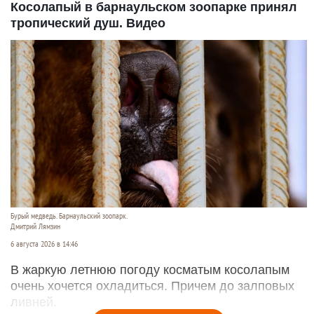
Косолапый в барнаульском зоопарке принял
тропический душ. Видео
Бурый медведь. Барнаульский зоопарк.
Дмитрий Лямзин
6 августа 2026 в 14:46
В жаркую летнюю погоду косматым косолапым
очень хочется охладиться. Причем до залповых
ливней.