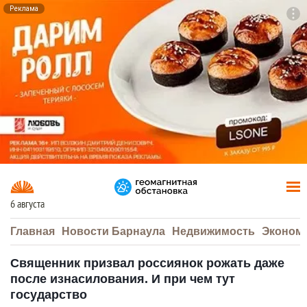
Реклама
To
F7
6 августа
Главная
Новости Барнаула
Недвижимость
Эконом
Священник призвал россиянок рожать даже
после изнасилования. И при чем тут
государство