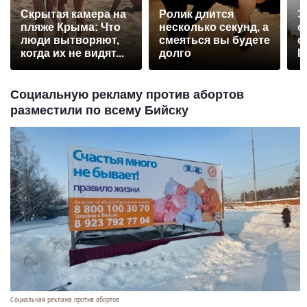
Скрытая камера на
Ролик длится
Э
пляже Крыма: Что
несколько секунд, а
о
люди вытворяют,
смеяться вы будете
с
когда их не видят...
долго
П
р
Социальную рекламу против абортов
разместили по всему Бийску
Социальная реклама против абортов