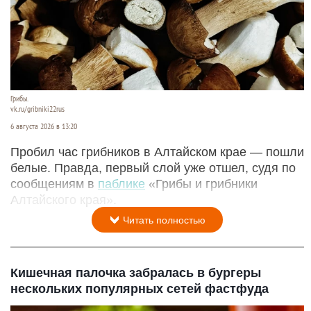
Грибы.
vk.ru/gribniki22rus
6 августа 2026 в 13:20
Пробил час грибников в Алтайском крае — пошли
белые. Правда, первый слой уже отшел, судя по
сообщениям в
паблике
«Грибы и грибники
Алтайского края».
Читать полностью
Кишечная палочка забралась в бургеры
нескольких популярных сетей фастфуда