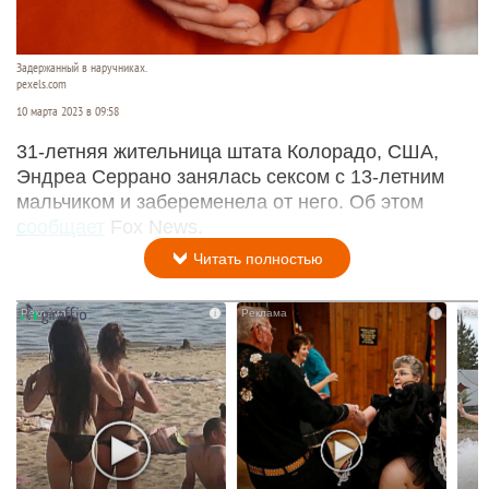
Задержанный в наручниках.
pexels.com
10 марта 2023 в 09:58
31-летняя жительница штата Колорадо, США,
Эндреа Серрано занялась сексом с 13-летним
мальчиком и забеременела от него. Об этом
сообщает
Fox News.
Читать полностью
i
i