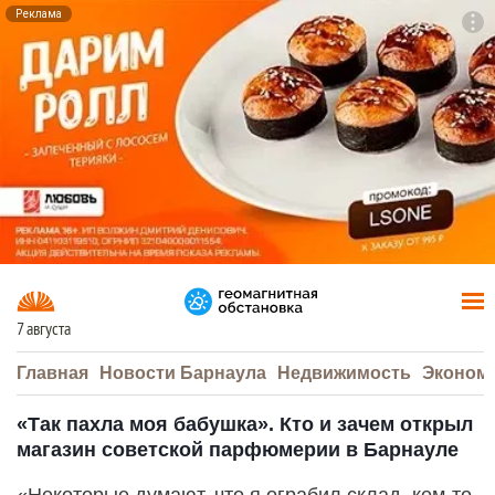
Реклама
To
F7
7 августа
Главная
Новости Барнаула
Недвижимость
Эконом
«Так пахла моя бабушка». Кто и зачем открыл
магазин советской парфюмерии в Барнауле
«Некоторые думают, что я ограбил склад, кем-то