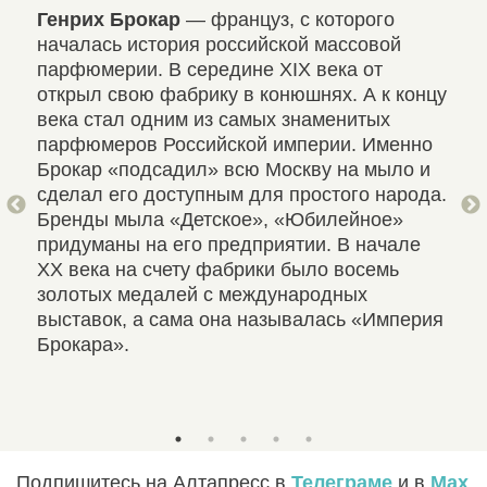
я
Генрих Брокар
— француз, с которого
«Но
началась история российской массовой
пар
и,
парфюмерии. В середине XIX века от
про
мые
открыл свою фабрику в конюшнях. А к концу
«Ла
ь»,
века стал одним из самых знаменитых
и «
парфюмеров Российской империи. Именно
Она
Брокар «подсадил» всю Москву на мыло и
— п
сделал его доступным для простого народа.
Сам
Бренды мыла «Детское», «Юбилейное»
слу
придуманы на его предприятии. В начале
С «
XX века на счету фабрики было восемь
сов
золотых медалей с международных
Бел
выставок, а сама она называлась «Империя
кот
Брокара».
гра
общ
Подпишитесь на Алтапресс в
Телеграме
и в
Max