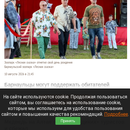
Зоопарк «Лесная сказка» отметил свой день рождения
Барнаульский зоопарк «Лесная сказка»
10 августа 2026 в 21:45
Барнаульцы могут поддержать обитателей
зоопарка «Лесная сказка» дарами со своих дач.
На сайте используются cookie. Продолжая пользоваться
Читать полностью
сайтом, вы соглашаетесь на использование cookie,
которые мы используем для удобства пользования
сайтом и повышения качества рекомендаций.
Подробнее
.
Принять
Медведь на Алтае встретил «диких» туристов
и сбежал