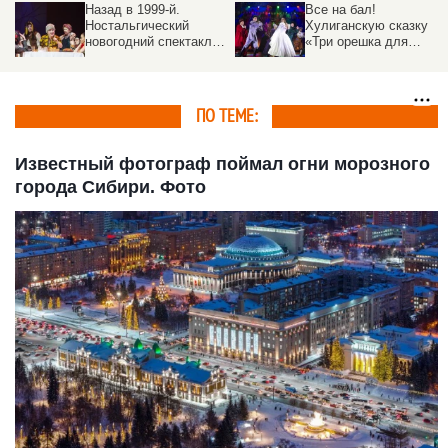
Назад в 1999-й.
Все на бал!
Ностальгический
Хулиганскую сказку
новогодний спектакль
«Три орешка для
показывают в театре
Золушки» показал под
драмы - фото
Новый год Алтайский
театр драмы
ПО ТЕМЕ:
Известный фотограф поймал огни морозного
города Сибири. Фото