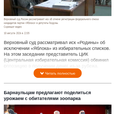
Верховный суд России рассматривает иск об отмене регистрации федерального списка
кандидатов партии «Яблоко» в депутаты Госдумы.
Скриншот видео
10 августа 2026 в 22:05
Верховный суд рассматривал иск «Родины» об
исключении «Яблока» из избирательных списков.
На этом заседании представитель ЦИК
(Центральная избирательная комиссия) обвинил
оппозицию в получении денег из-за рубежа.
Читать полностью
Барнаульцам предлагают поделиться
урожаем с обитателями зоопарка