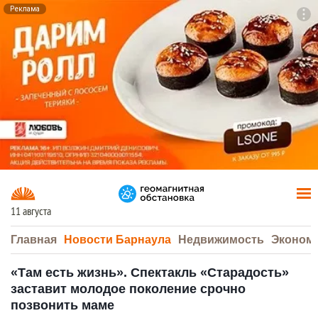
Реклама
To
F7
11 августа
Главная
Новости Барнаула
Недвижимость
Эконом
«Там есть жизнь». Спектакль «Старадость»
заставит молодое поколение срочно
позвонить маме