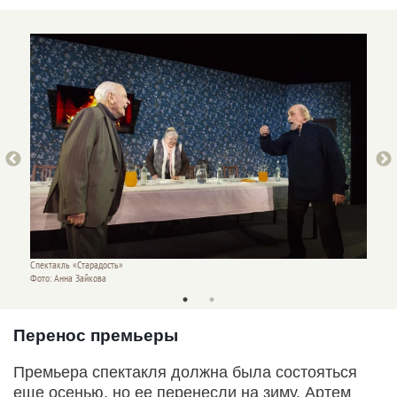
Спектакль «Старадость»
Спекта
Фото: Анна Зайкова
Фото: 
Перенос премьеры
Премьера спектакля должна была состояться
еще осенью, но ее перенесли на зиму. Артем