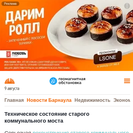
Реклама
To
F7
9 августа
Главная
Новости Барнаула
Недвижимость
Эконом
Техническое состояние старого
коммунального моста
Серьезная
реконструкция старого коммунального