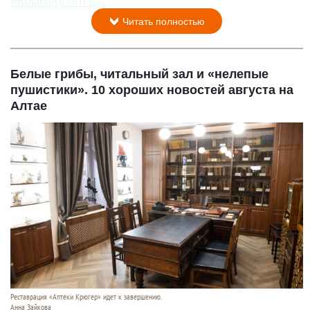
«Коммерсантъ»
.
Читать полностью
Белые грибы, читальный зал и «нелепые
пушистики». 10 хороших новостей августа на
Алтае
Реставрация «Аптеки Крюгер» идет к завершению.
Анна Зайкова