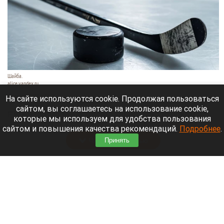
Шайба.
alice.yandex.ru
9 августа 2026 в 11:35
На сайте используются cookie. Продолжая пользоваться
сайтом, вы соглашаетесь на использование cookie,
Евгений Кузнецов официально стал игроком
которые мы используем для удобства пользования
новосибирской «Сибири».
сайтом и повышения качества рекомендаций.
Подробнее
.
Читать полностью
Принять
«Веселый молочник» купил билет до
Стамбула