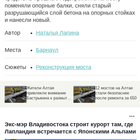
поменяли опорные балки, сняли старый
разрушающийся слой бетона на опорных стойках
и нанесли новый.
Автор
Наталья Лапина
Места
Барнаул
Сюжеты
Реконструкция моста
Жители Алтая
12 мостов на Алтае
привлекли внимание
стали безопаснее
Бастрыкина к размытой
после ремонта за 650
дороге и обрушенному
млн рублей.
мосту
Подробности
Экс-мэр Владивостока строит курорт там, где
Лапландия встречается с Японскими Альпами