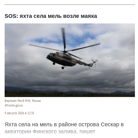
SOS: яхта села мель возле маяка
Вертолет Ми-8 МЧС России.
49.mchs.gov.ru
9 августа 2026 в 12:35
Яхта села на мель в районе острова Сескар в
акватории Финского залива, пишет