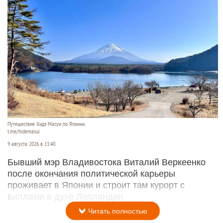
Путешествие Хидэ Масуи по Японии.
t.me/hidemasui
9 августа 2026 в 13:40
Бывший мэр Владивостока Виталий Веркеенко
после окончания политической карьеры
проживает в Японии и строит там курорт с
виллами в духе Лапландии.
Читать полностью