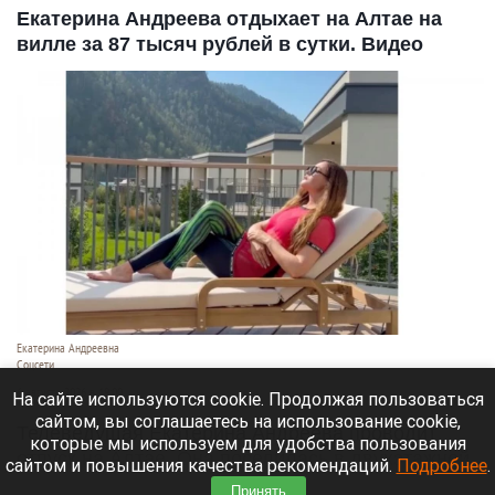
Екатерина Андреева отдыхает на Алтае на
вилле за 87 тысяч рублей в сутки. Видео
Екатерина Андреевна
Соцсети
6 августа 2026 в 19:00
На сайте используются cookie. Продолжая пользоваться
сайтом, вы соглашаетесь на использование cookie,
Телеведущая Екатерина Андреева проводит
которые мы используем для удобства пользования
отпуск на Алтае. Она поселилась в двухэтажной
сайтом и повышения качества рекомендаций.
Подробнее
.
вилле с видом на горы у реки Катунь.
Принять