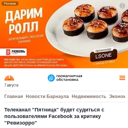
Реклама
To
F7
7 августа
Главная
Новости Барнаула
Недвижимость
Эконом
Телеканал "Пятница" будет судиться с
пользователями Facebook за критику
"Ревизорро"