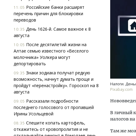
Российские банки расширят
11:05
перечень причин для блокировки
переводов
День 1626-й. Самое важное к 8
10:35
августа
После десятилетий жизни на
10:05
Алтае семью известного «Веселого
Ище
молочника» Уолкера могут
«Жи
депортировать
Гати
оста
Знаки зодиака получат редкую
09:35
што
возможность, начнут думать проще и
Налоги. День
СТР
пройдут «перенастройку». Гороскоп на 8
Pixabay.com
августа
Рассказали подробности
Нововведен
09:05
последнего голосового от пропавшей
В личный к
Ирины Усольцевой
налогов на
Спешите копать картофель,
08:35
откажитесь от кровопролития и не
Там же мож
откладывайте ремонт в Ермолаев день