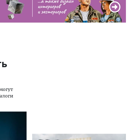
ть
 могут
налоги