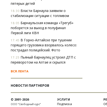
пятерых детей
Власти Барнаула заявили о
18:30
стабилизации ситуации с топливом
Барнаульская команда «Трегуб»
18:05
поборется за выход в полуфинал
Первой лиги КВН
В Горно-Алтайске при тушении
17:45
горящего грузовика взорвалось колесо:
пострадал полицейский. Фото
Пьяный барнаулец устроил ДТП с
17:25
переворотом на Алтае и скрылся
ВСЯ ЛЕНТА
НОВОСТИ ПАРТНЕРОВ
© 2001-2026
УСЛУГИ
Р
Подписка
Об
ООО “Свободный курс”