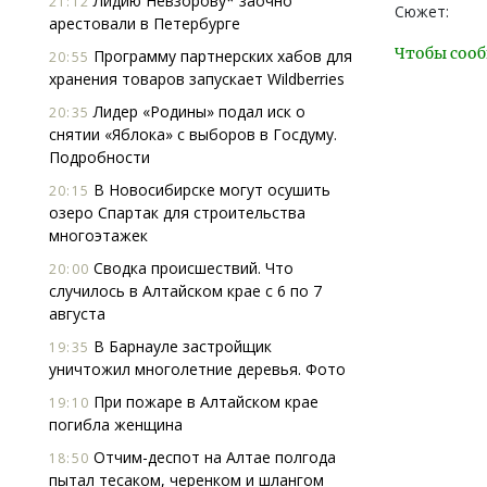
Лидию Невзорову* заочно
21:12
Сюжет:
арестовали в Петербурге
Чтобы сооб
Программу партнерских хабов для
20:55
хранения товаров запускает Wildberries
Лидер «Родины» подал иск о
20:35
снятии «Яблока» с выборов в Госдуму.
Подробности
В Новосибирске могут осушить
20:15
озеро Спартак для строительства
многоэтажек
Сводка происшествий. Что
20:00
случилось в Алтайском крае с 6 по 7
августа
В Барнауле застройщик
19:35
уничтожил многолетние деревья. Фото
При пожаре в Алтайском крае
19:10
погибла женщина
Отчим-деспот на Алтае полгода
18:50
пытал тесаком, черенком и шлангом