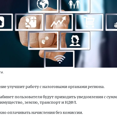
м новые берега. Гендиректор
Архитектурный код начин
лищной инициативы» Юрий
земли. Мощение крупно
лов — о том, как девелоперу
плитами становится нов
ваться на плаву, когда рынок
стандартом благоустрой
рмит
СТРОИТЕЛЬСТВО
ги.
ОИТЕЛЬСТВО
ие улучшит работу с налоговыми органами региона.
абинет пользователя будут приходить уведомления с сум
 имущество, землю, транспорт и НДФЛ.
но оплачивать начисления без комиссии.