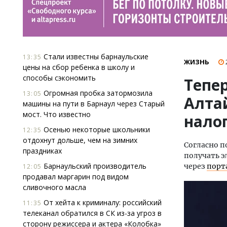
Стали известны барнаульские
13:35
ЖИЗНЬ
цены на сбор ребенка в школу и
способы сэкономить
Тепе
Огромная пробка затормозила
13:05
Алта
машины на пути в Барнаул через Старый
мост. Что известно
налог
Осенью некоторые школьники
12:35
отдохнут дольше, чем на зимних
Согласно п
праздниках
получать э
Барнаульский производитель
через
порта
12:05
продавал маргарин под видом
сливочного масла
От хейта к криминалу: российский
11:35
телеканал обратился в СК из-за угроз в
сторону режиссера и актера «Колобка»