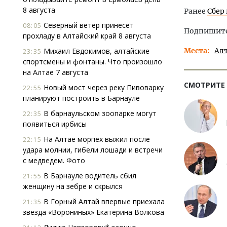
8 августа
Ранее
Сбер
Северный ветер принесет
08:05
Подпишитес
прохладу в Алтайский край 8 августа
Михаил Евдокимов, алтайские
Места
Ал
23:35
спортсмены и фонтаны. Что произошло
на Алтае 7 августа
СМОТРИТЕ
Новый мост через реку Пивоварку
22:55
планируют построить в Барнауле
В барнаульском зоопарке могут
22:35
появиться ирбисы
На Алтае морпех выжил после
22:15
удара молнии, гибели лошади и встречи
с медведем. Фото
В Барнауле водитель сбил
21:55
женщину на зебре и скрылся
В Горный Алтай впервые приехала
21:35
звезда «Ворониных» Екатерина Волкова