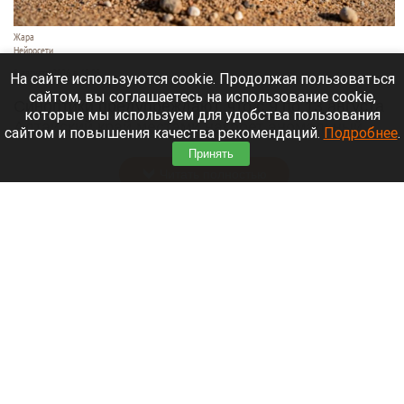
Жара
Нейросети
8 августа 2026 в 18:05
На сайте используются cookie. Продолжая пользоваться
сайтом, вы соглашаетесь на использование cookie,
Синоптики предупреждают, что с 9 по 13 августа
которые мы используем для удобства пользования
Алтайский край местами накроет аномальный
сайтом и повышения качества рекомендаций.
Подробнее
.
зной.
Принять
Читать полностью
Штукатурка с потолка едва не рухнула на
жительницу барнаульской многоэтажки.
Жалобы на УК