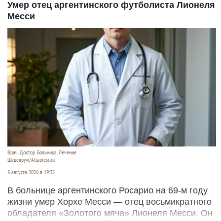
Умер отец аргентинского футболиста Лионеля
Месси
Врач. Доктор. Больница. Лечение
Шедеврум/Altapress.ru
8 августа 2026 в 19:35
В больнице аргентинского Росарио на 69-м году
жизни умер Хорхе Месси — отец восьмикратного
обладателя «Золотого мяча» Лионеля Месси. Он