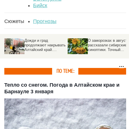
Бийск
Сюжеты
Прогнозы
Дожди и град
О заморозках в август
продолжают накрывать
рассказали сибирские
Алтайский край.
синоптики. Точный
Прогноз погоды на 5
прогноз
августа
ПО ТЕМЕ:
Тепло со снегом. Погода в Алтайском крае и
Барнауле 3 января