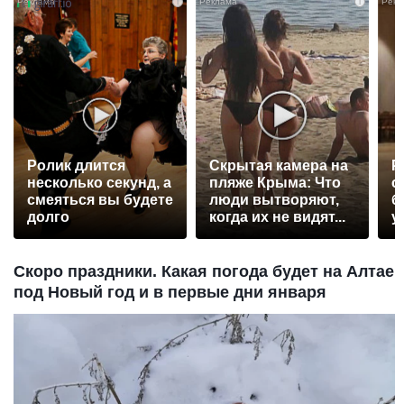
i
i
Ролик длится
Скрытая камера на
Р
несколько секунд, а
пляже Крыма: Что
с
смеяться вы будете
люди вытворяют,
б
долго
когда их не видят...
у
Скоро праздники. Какая погода будет на Алтае
под Новый год и в первые дни января