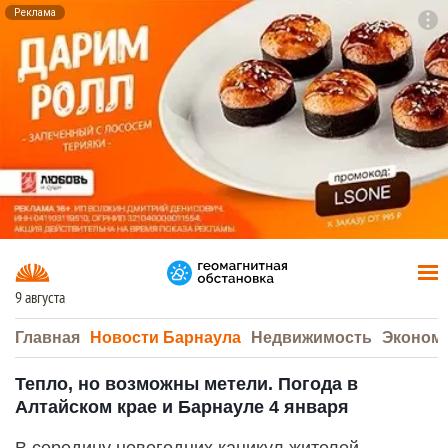
Реклама
To
F7
9 августа
Главная
Новости Барнаула
Недвижимость
Эконом
Тепло, но возможны метели. Погода в
Алтайском крае и Барнауле 4 января
В середину новогодних каникул жителей