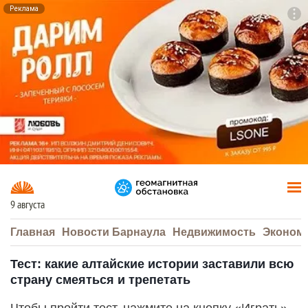
Реклама
To
F7
9 августа
Главная
Новости Барнаула
Недвижимость
Эконом
Тест: какие алтайские истории заставили всю
страну смеяться и трепетать
Чтобы пройти тест, нажмите на кнопку «Играть».