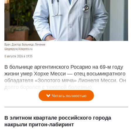
Врач. Доктор. Больница. Лечение
Шедеврум/Altapress.ru
8 августа 2026 в 19:35
В больнице аргентинского Росарио на 69-м году
жизни умер Хорхе Месси — отец восьмикратного
обладателя «Золотого мяча» Лионеля Месси. Он
долго боролся с тяжелой болезнью.
Читать полностью
В элитном квартале российского города
накрыли притон-лабиринт