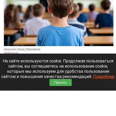
Школьники. Школа. Образование.
shedevrum.ai
8 августа 2026 в 17:05
На сайте используются cookie. Продолжая пользоваться
сайтом, вы соглашаетесь на использование cookie,
С 1 сентября российские школьники начнут
которые мы используем для удобства пользования
заниматься по обновленной программе. Как
сайтом и повышения качества рекомендаций.
Подробнее
.
рассказал глава Минпросвещения Сергей
Принять
Кравцов, смысл всех нововведений — сделать
образовательное пространство страны по-
настоящему единым.
Читать полностью