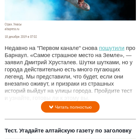
Страх. Ужасы
altapress.ru
18 декабря 2019 в 07:02
Недавно на "Первом канале" снова
пошутили
про
Барнаул. «Самое страшное место на Земле», —
заявил Дмитрий Хрусталев. Шутки шутками, но у
города действительно есть много пугающих
легенд. Мы представили, что будет, если они
внезапно оживут, и призраки из страшных
историй выйдут на улицы города. Пройдите тест
и узнайте, готовы ли к этому вы.
Читать полностью
Тест. Угадайте алтайскую газету по заголовку