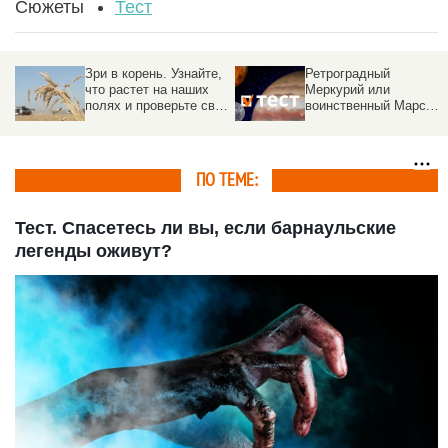
Сюжеты
Тест
Зри в корень. Узнайте,
Ретроградный
что растет на наших
Меркурий или
полях и проверьте свое
воинственный Марс.
ботаническое ай-кью
Тест: кто вы в
Солнечной системе
ПО ТЕМЕ:
Тест. Спасетесь ли вы, если барнаульские
легенды оживут?