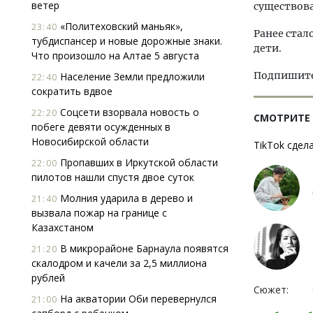
ветер
существов
«Политеховский маньяк»,
23:40
Ранее стал
тубдиспансер и новые дорожные знаки.
дети.
Что произошло на Алтае 5 августа
Подпишитес
Население Земли предложили
22:40
сократить вдвое
Соцсети взорвала новость о
22:20
СМОТРИТЕ
побеге девяти осужденных в
Новосибирской области
TikTok сдел
Пропавших в Иркутской области
22:00
пилотов нашли спустя двое суток
Молния ударила в дерево и
21:40
вызвала пожар на границе с
Казахстаном
В микрорайоне Барнаула появятся
21:20
скалодром и качели за 2,5 миллиона
рублей
Сюжет:
На акватории Оби перевернулся
21:00