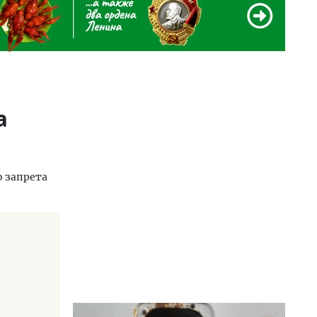
а
о запрета