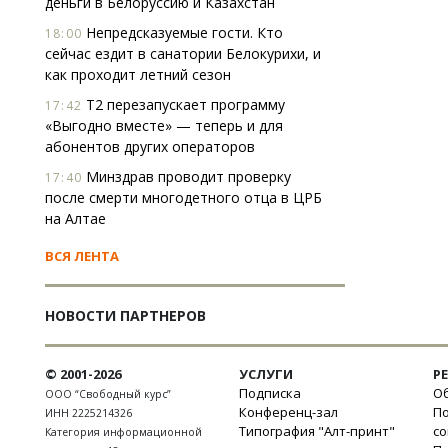
деньги в Белоруссию и Казахстан
Непредсказуемые гости. Кто
18:00
сейчас ездит в санатории Белокурихи, и
как проходит летний сезон
Т2 перезапускает программу
17:42
«Выгодно вместе» — теперь и для
абонентов других операторов
Минздрав проводит проверку
17:40
после смерти многодетного отца в ЦРБ
на Алтае
ВСЯ ЛЕНТА
НОВОСТИ ПАРТНЕРОВ
© 2001-2026
УСЛУГИ
Р
Подписка
Об
ООО “Свободный курс”
Конференц-зал
П
ИНН 2225214326
Типография "Алт-принт"
с
Категория информационной