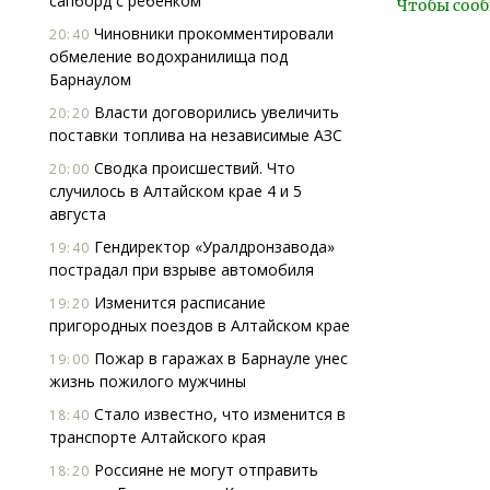
сапборд с ребенком
Чтобы сооб
Чиновники прокомментировали
20:40
обмеление водохранилища под
Барнаулом
Власти договорились увеличить
20:20
поставки топлива на независимые АЗС
Сводка происшествий. Что
20:00
случилось в Алтайском крае 4 и 5
августа
Гендиректор «Уралдронзавода»
19:40
пострадал при взрыве автомобиля
Изменится расписание
19:20
пригородных поездов в Алтайском крае
Пожар в гаражах в Барнауле унес
19:00
жизнь пожилого мужчины
Стало известно, что изменится в
18:40
транспорте Алтайского края
Россияне не могут отправить
18:20