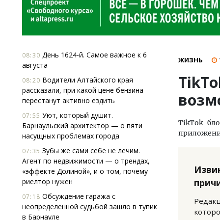
День 1624-й. Самое важное к 6
08:30
ЖИЗНЬ
августа
TikTo
Водители Алтайского края
08:20
рассказали, при какой цене бензина
возм
перестанут активно ездить
Уют, который душит.
07:55
TikTok-бло
Барнаульский архитектор — о пяти
приложени
насущных проблемах города
Зубы же сами себе не лечим.
07:35
Агент по недвижимости — о трендах,
Изви
«эффекте Долиной», и о том, почему
риелтор нужен
прич
Обсуждение гаража с
07:18
Редакц
неопределенной судьбой зашло в тупик
которо
в Барнауле