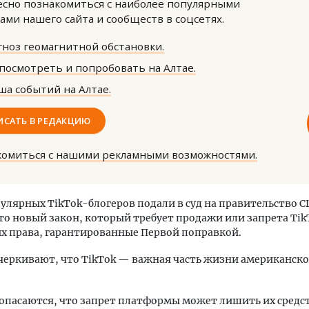
сно познакомиться с наиболее популярными
ами нашего сайта и сообществ в соцсетях.
ноз геомагнитной обстановки.
посмотреть и попробовать на Алтае.
а событий на Алтае.
Т2 перезапускает програ
ИСАТЬ В РЕДАКЦИЮ
«Выгодно вместе» — тепе
абонентов других операт
комиться с нашими рекламными возможностями.
ПОТРЕБИТЕЛЬ
улярных TikTok-блогеров подали в суд на правительство С
то новый закон, который требует продажи или запрета Tik
х права, гарантированные Первой поправкой.
еркивают, что TikTok — важная часть жизни американско
опасаются, что запрет платформы может лишить их средст