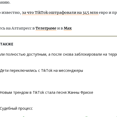
анию.
о известно,
за что TikTok оштрафовали на 345 млн
евро и п
ь на Алтапресс в
Телеграме
и в
Max
 ТАКЖЕ
али полностью доступным, а после снова заблокировали на тер
Дети переключились с TikTok на мессенджеры
Новым трендом в TikTok стала песня Жанны Фриске
Судебный процесс