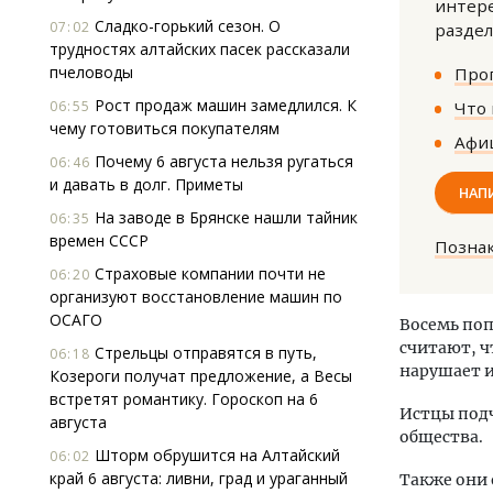
интере
Сладко-горький сезон. О
07:02
раздел
трудностях алтайских пасек рассказали
пчеловоды
Прог
Рост продаж машин замедлился. К
06:55
Что 
чему готовиться покупателям
Афиш
Почему 6 августа нельзя ругаться
06:46
и давать в долг. Приметы
НАП
На заводе в Брянске нашли тайник
06:35
времен СССР
Позна
Страховые компании почти не
06:20
организуют восстановление машин по
ОСАГО
Восемь поп
считают, ч
Стрельцы отправятся в путь,
06:18
нарушает и
Козероги получат предложение, а Весы
встретят романтику. Гороскоп на 6
Истцы подч
августа
общества.
Шторм обрушится на Алтайский
06:02
край 6 августа: ливни, град и ураганный
Также они 