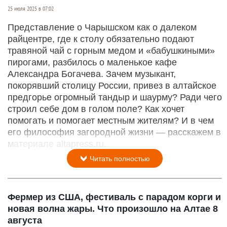
25 июля 2025 в 07:02
Представление о Чарышском как о далеком
райцентре, где к столу обязательно подают
травяной чай с горным медом и «бабушкиными»
пирогами, разбилось о маленькое кафе
Александра Богачева. Зачем музыкант,
покорявший столицу России, привез в алтайское
предгорье огромный тандыр и шаурму? Ради чего
строил себе дом в голом поле? Как хочет
помогать и помогает местным жителям? И в чем
его философия загородной жизни — расскажем в
материа­ле altapress.ru.
Читать полностью
Фермер из США, фестиваль с парадом корги и
новая волна жары. Что произошло на Алтае 8
августа