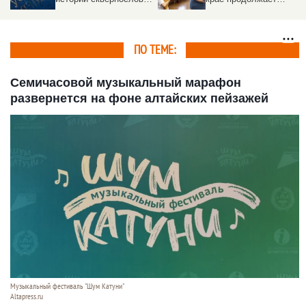
в России от языческих
работать программа
ритуалов до законов
«Земский работник
рассказала филолог
культуры»
ПО ТЕМЕ:
Семичасовой музыкальный марафон
развернется на фоне алтайских пейзажей
Музыкальный фестиваль "Шум Катуни"
Altapress.ru