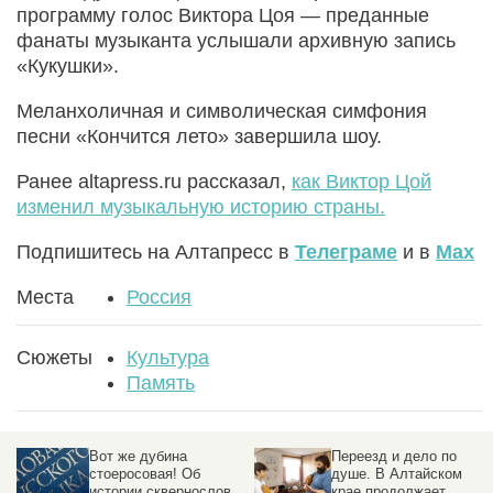
программу голос Виктора Цоя — преданные
фанаты музыканта услышали архивную запись
«Кукушки».
Меланхоличная и символическая симфония
песни «Кончится лето» завершила шоу.
Ранее altapress.ru рассказал,
как Виктор Цой
изменил музыкальную историю страны.
Подпишитесь на Алтапресс в
Телеграме
и в
Max
Места
Россия
Сюжеты
Культура
Память
Вот же дубина
Переезд и дело по
стоеросовая! Об
душе. В Алтайском
истории сквернословия
крае продолжает