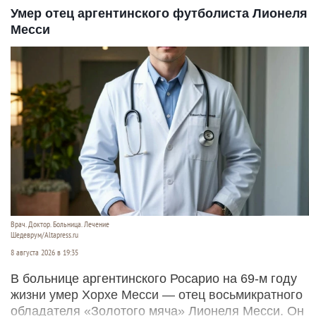
Умер отец аргентинского футболиста Лионеля
Месси
Врач. Доктор. Больница. Лечение
Шедеврум/Altapress.ru
8 августа 2026 в 19:35
В больнице аргентинского Росарио на 69-м году
жизни умер Хорхе Месси — отец восьмикратного
обладателя «Золотого мяча» Лионеля Месси. Он