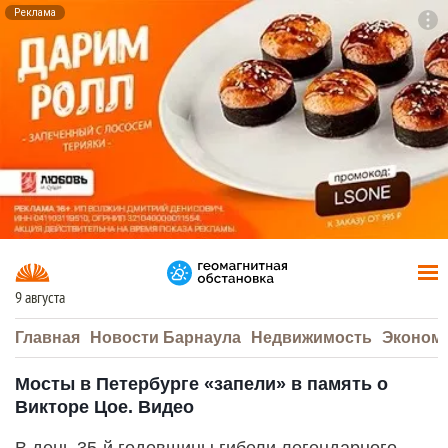
Реклама
To
F7
9 августа
Главная
Новости Барнаула
Недвижимость
Эконом
Мосты в Петербурге «запели» в память о
Викторе Цое. Видео
В день 35-й годовщины гибели легендарного