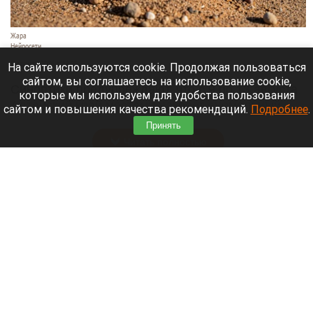
Жара
Нейросети
8 августа 2026 в 18:05
На сайте используются cookie. Продолжая пользоваться
сайтом, вы соглашаетесь на использование cookie,
Синоптики предупреждают, что с 9 по 13 августа
которые мы используем для удобства пользования
Алтайский край местами накроет аномальный
сайтом и повышения качества рекомендаций.
Подробнее
.
зной.
Принять
Читать полностью
Штукатурка с потолка едва не рухнула на
жительницу барнаульской многоэтажки.
Жалобы на УК