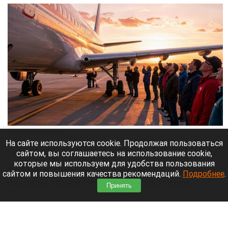
Люди рядом с самолетом.
Алиса ИИ
На сайте используются cookie. Продолжая пользоваться
сайтом, вы соглашаетесь на использование cookie,
7 августа 2026 в 12:15
которые мы используем для удобства пользования
Владимир Путин вывел аэропорт Шереметьево
сайтом и повышения качества рекомендаций.
Подробнее
.
из списка стратегических объектов России.
Принять
Подписанный главой государства указ открывает
путь к его приватизации.
Читать полностью