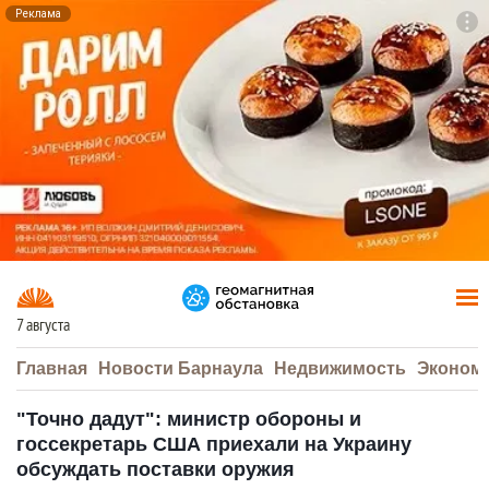
Реклама
To
F7
7 августа
Главная
Новости Барнаула
Недвижимость
Эконом
"Точно дадут": министр обороны и
госсекретарь США приехали на Украину
обсуждать поставки оружия