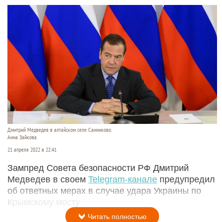
Дмитрий Медведев в алтайском селе Санниково.
Анна Зайкова.
21 апреля 2022 в 22:41
Зампред Совета безопасности РФ Дмитрий
Медведев в своем
Telegram-канале
предупредил
об ответных мерах в случае удара Украины по
Крымскому мосту.
Читать полностью