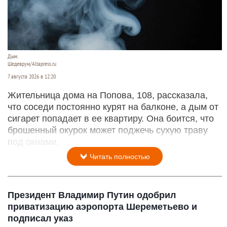
Дым.
Шедеврум/Altapress.ru
7 августа 2026 в 12:20
Жительница дома на Попова, 108, рассказала,
что соседи постоянно курят на балконе, а дым от
сигарет попадает в ее квартиру. Она боится, что
брошенный окурок может поджечь сухую траву
под окнами.
Читать полностью
Президент Владимир Путин одобрил
приватизацию аэропорта Шереметьево и
подписал указ