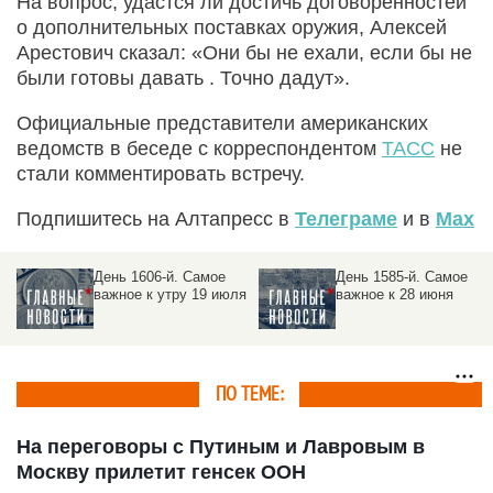
На вопрос, удастся ли достичь договоренностей
о дополнительных поставках оружия, Алексей
Арестович сказал: «Они бы не ехали, если бы не
были готовы давать . Точно дадут».
Официальные представители американских
ведомств в беседе с корреспондентом
ТАСС
не
стали комментировать встречу.
Подпишитесь на Алтапресс в
Телеграме
и в
Max
-й. Самое
День 1610-й. Самое
День 1606-
26 июля
важное к утру 23 июля
важное к у
ПО ТЕМЕ:
На переговоры с Путиным и Лавровым в
Москву прилетит генсек ООН