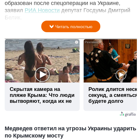
образован после спецоперации на Украине,
заявил
РИА Новости
депутат Госдумы Дмитрий
Белик.
Читать полностью
i
Скрытая камера на
Ролик длится неск
пляже Крыма: Что люди
секунд, а смеяться
вытворяют, когда их не
будете долго
видят...
Медведев ответил на угрозы Украины ударить
по Крымскому мосту