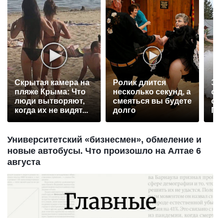
Скрытая камера на
Ролик длится
Э
пляже Крыма: Что
несколько секунд, а
о
люди вытворяют,
смеяться вы будете
с
когда их не видят...
долго
П
р
Университетский «бизнесмен», обмеление и
новые автобусы. Что произошло на Алтае 6
августа