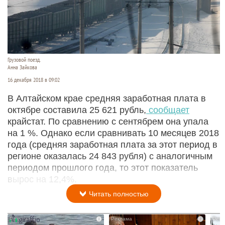
Грузовой поезд.
Анна Зайкова
16 декабря 2018 в 09:02
В Алтайском крае средняя заработная плата в
октябре составила 25 621 рубль,
сообщает
крайстат. По сравнению с сентябрем она упала
на 1 %. Однако если сравнивать 10 месяцев 2018
года (средняя заработная плата за этот период в
регионе оказалась 24 843 рубля) с аналогичным
периодом прошлого года, то этот показатель
вырос на 12,4%.
Читать полностью
i
i