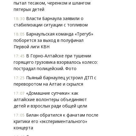
пытал тесаком, черенком и шлангом
пятерых детей
Власти Барнаула заявили о
18:30
стабилизации ситуации с топливом
Барнаульская команда «Трегуб»
18:05
поборется за выход в полуфинал
Первой лиги КВН
В Горно-Алтайске при тушении
17:45
горящего грузовика взорвалось колесо:
пострадал полицейский. Фото
Пьяный барнаулец устроил ДТП с
17:25
переворотом на Алтае и скрылся
«Домашние супчики»: как
17:07
алтайские волонтеры объединяют
детей и взрослых ради общей цели
Билан обратился к фанатам после
17:05
критики его «экспериментального»
концерта