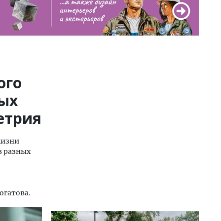
ого
рых
етрия
жизни
в разных
огатова.