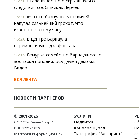
Стало известно о скрывшихся от
16:40
следствия сообщниках Лерчек
«Что-то бахнуло»: москвичей
16:30
напугал сильнейший грохот. Что
известно к этому часу
В центре Барнаула
16:20
отремонтируют два фонтана
Лемурье семейство барнаульского
16:15
зоопарка пополнилось двумя дамами.
Видео
ВСЯ ЛЕНТА
НОВОСТИ ПАРТНЕРОВ
© 2001-2026
УСЛУГИ
Р
Подписка
Об
ООО “Свободный курс”
Конференц-зал
П
ИНН 2225214326
Типография "Алт-принт"
с
Категория информационной