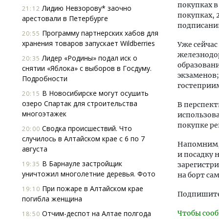
покупках в
Лидию Невзорову* заочно
21:12
покупках, 
арестовали в Петербурге
подписании
Программу партнерских хабов для
20:55
хранения товаров запускает Wildberries
Уже сейчас
железнодор
Лидер «Родины» подал иск о
20:35
образован
снятии «Яблока» с выборов в Госдуму.
экзаменов;
Подробности
гостеприим
В Новосибирске могут осушить
20:15
озеро Спартак для строительства
В перспект
многоэтажек
использова
покупке ре
Сводка происшествий. Что
20:00
случилось в Алтайском крае с 6 по 7
Напомним, 
августа
и посадку 
В Барнауле застройщик
19:35
зарегистри
уничтожил многолетние деревья. Фото
на борт са
При пожаре в Алтайском крае
19:10
Подпишитес
погибла женщина
Отчим-деспот на Алтае полгода
Чтобы сооб
18:50