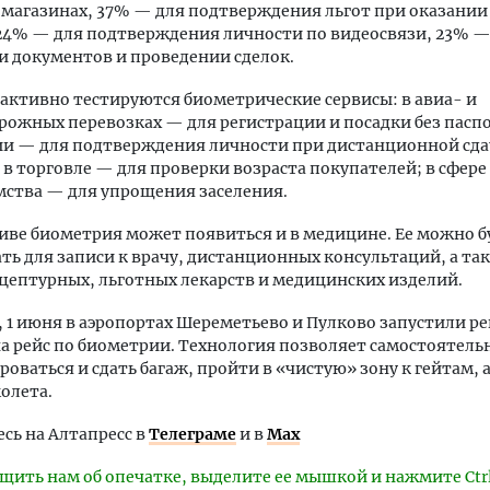
 магазинах, 37% — для подтверждения льгот при оказании 
24% — для подтверждения личности по видеосвязи, 23% —
 документов и проведении сделок.
 активно тестируются биометрические сервисы: в авиа- и
ожных перевозках — для регистрации и посадки без паспо
ии — для подтверждения личности при дистанционной сда
 в торговле — для проверки возраста покупателей; в сфере
ства — для упрощения заселения.
иве биометрия может появиться и в медицине. Ее можно б
ть для записи к врачу, дистанционных консультаций, а та
цептурных, льготных лекарств и медицинских изделий.
1 июня в аэропортах Шереметьево и Пулково запустили р
на рейс по биометрии. Технология позволяет самостоятель
роваться и сдать багаж, пройти в «чистую» зону к гейтам, 
молета.
ь на Алтапресс в
Телеграме
и в
Max
щить нам об опечатке, выделите ее мышкой и нажмите Ctr