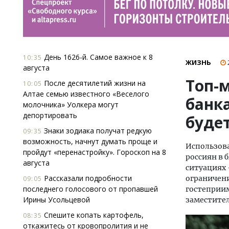
День 1626-й. Самое важное к 8
10:35
ЖИЗНЬ
августа
Топ-
После десятилетий жизни на
10:05
Алтае семью известного «Веселого
банка
молочника» Уолкера могут
депортировать
буде
Знаки зодиака получат редкую
09:35
возможность, начнут думать проще и
Использов
пройдут «перенастройку». Гороскоп на 8
россиян в 
августа
ситуациях 
Рассказали подробности
ограничени
09:05
последнего голосового от пропавшей
гостеприим
Ирины Усольцевой
заместител
Спешите копать картофель,
08:35
откажитесь от кровопролития и не