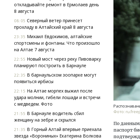
откладывайте ремонт в Ермолаев день
8 августа
Северный ветер принесет
08:05
прохладу в Алтайский край 8 августа
Михаил Евдокимов, алтайские
23:35
спортсмены и фонтаны. Что произошло
на Алтае 7 августа
Архитектурный код начинается с
Смел
Новый мост через реку Пивоварку
земли. Мощение крупноформатными
Ген
22:55
планируют построить в Барнауле
плитами становится новым
ЗИАС
стандартом благоустройства
трен
В барнаульском зоопарке могут
22:35
появиться ирбисы
СТРОИТЕЛЬСТВО
СТР
На Алтае морпех выжил после
22:15
удара молнии, гибели лошади и встречи
с медведем. Фото
Распознавани
Фото: ru.freep
В Барнауле водитель сбил
21:55
женщину на зебре и скрылся
По данным 
В Горный Алтай впервые приехала
21:35
паспорт б
звезда «Ворониных» Екатерина Волкова
подтвержда