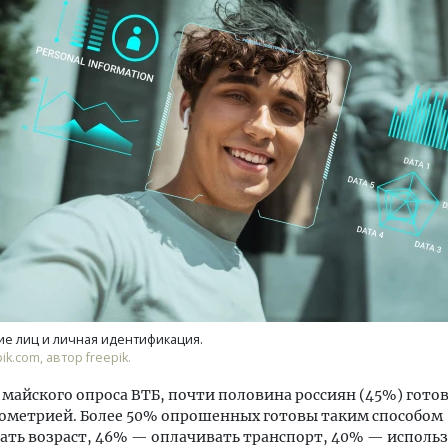
ость архитектурных идей.
Ищем новые берега. Ген
еральный директор компании
«Жилищной инициативы»
 — об эстетике городов,
Гатилов — о том, как де
дах в фасадах и развитии рынка
оставаться на плаву, ког
штормит
ОИТЕЛЬСТВО
СТРОИТЕЛЬСТВО
е лиц и личная идентификация.
ik.com, автор freepik.
майского опроса ВТБ, почти половина россиян (45%) гото
иометрией. Более 50% опрошенных готовы таким способом
ть возраст, 46% — оплачивать транспорт, 40% — использ