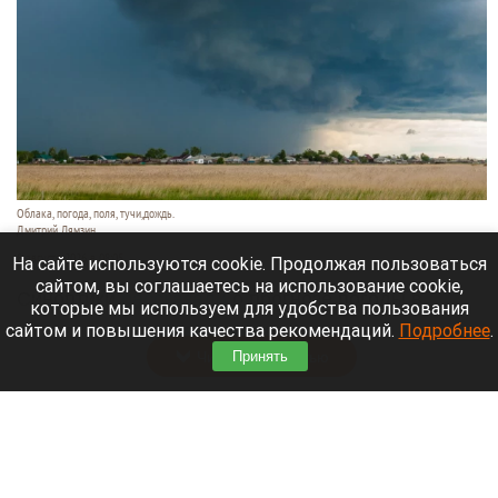
Облака, погода, поля, тучи,дождь.
Дмитрий Лямзин
8 августа 2026 в 08:05
На сайте используются cookie. Продолжая пользоваться
сайтом, вы соглашаетесь на использование cookie,
Синоптики
рассказали
о прогнозе погоды в
которые мы используем для удобства пользования
Алтайском крае и Барнауле на 8 августа.
сайтом и повышения качества рекомендаций.
Подробнее
.
Читать полностью
Принять
Новый мост через реку Пивоварку планируют
построить в Барнауле