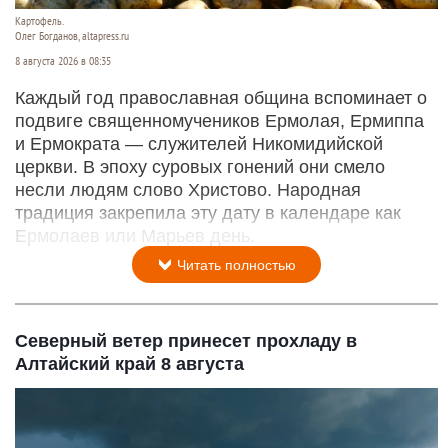
Картофель.
Олег Богданов, altapress.ru
8 августа 2026 в 08:35
Каждый год православная община вспоминает о
подвиге священномучеников Ермолая, Ермиппа
и Ермократа — служителей Никомидийской
церкви. В эпоху суровых гонений они смело
несли людям слово Христово. Народная
традиция закрепила эту дату в календаре как
Ермолаев или Марьев день.
Читать полностью
Северный ветер принесет прохладу в
Алтайский край 8 августа