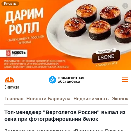
Реклама
To
F7
8 августа
Главная
Новости Барнаула
Недвижимость
Эконом
Топ-менеджер "Вертолетов России" выпал из
окна при фотографировании белок
Заместитель гендиректора «Вертолетов России»