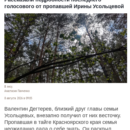
голосового от пропавшей Ирины Усольцевой
В лесу.
Анастасия Панченко
8 августа 2026 в 09:05
Валентин Дегтерев, близкий друг главы семьи
Усольцевых, внезапно получил от них весточку.
Пропавшая в тайге Красноярского края семья
неожиданно дала о себе знать. Он раскрыл