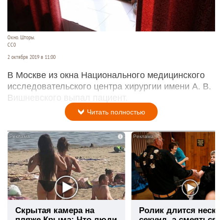
Окно. Шторы.
СС0
2 октября 2019 в 11:00
В Москве из окна Национального медицинского
исследовательского центра хирургии имени А. В.
Вишневского выпал пациент.
Читать полностью
i
Скрытая камера на
Ролик длится неск
пляже Крыма: Что люди
секунд, а смеяться