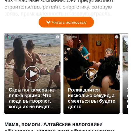
них – частные компании. Они представляют
строительство, ритейл, энергетику, сотовую
связь, промышленность и газовую отрасль.
Читать полностью
i
i
Скрытая камера на
Ролик длится
Э
пляже Крыма: Что
несколько секунд, а
о
люди вытворяют,
смеяться вы будете
с
когда их не видят...
долго
П
р
Мама, помоги. Алтайские налоговики