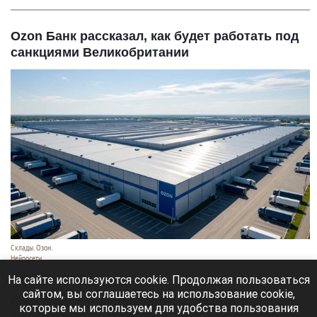
Ozon Банк рассказал, как будет работать под
санкциями Великобритании
Склады. Озон.
Нейросети
6 августа 2026 в 22:00
На сайте используются cookie. Продолжая пользоваться
сайтом, вы соглашаетесь на использование cookie,
Банк работает в стандартном режиме, и
которые мы используем для удобства пользования