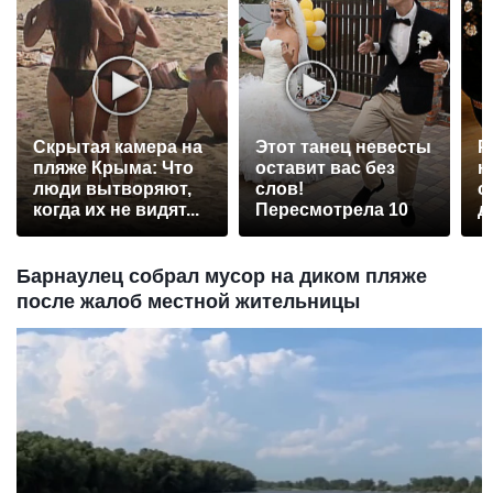
Скрытая камера на
Этот танец невесты
Р
пляже Крыма: Что
оставит вас без
н
люди вытворяют,
слов!
с
когда их не видят...
Пересмотрела 10
д
раз
Барнаулец собрал мусор на диком пляже
после жалоб местной жительницы