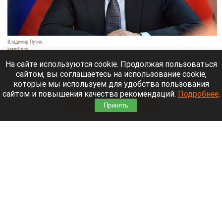
Владимир Путин.
kremlin.ru
10 августа 2026 в 15:11
На сайте используются cookie. Продолжая пользоваться
сайтом, вы соглашаетесь на использование cookie,
Подтвердилась дата приезда президента России
которые мы используем для удобства пользования
Владимир Путин в Новосибирск.
сайтом и повышения качества рекомендаций.
Подробнее
.
Читать полностью
Принять
Верховный суд рассматривает иск о снятии
«Яблока» с выборов в Госдуму. Что известно