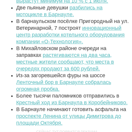
вырастут минимум на 10 % с 1 июля.
Две пьяные девушки
разбились на
мотоцикле в Барнауле.
В барнаульском посёлке Пригородный на ул.
Ветеринарной, 7 построят
инновационный
центр разработки котельного оборудования
компании «О-Технология».
В Михайловском районе очереди на
заправках
растягиваются на два часа,
местные жители сообщают, что места в
очередях продают за 600 рублей.
Из-за загоревшейся фуры на шоссе
Ленточный бор в Барнауле собралась
огромная пробка.
Более тысячи паломников отправились в
Крестный ход из Барнаула в Коробейниково.
В Барнауле начинают готовить асфальта на
проспекте Ленина от улицы Димитрова до
площади Октября.