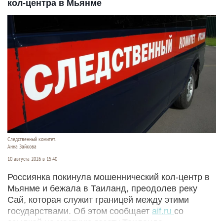
кол-центра в Мьянме
Следственный комитет.
Анна Зайкова
10 августа 2026 в 15:40
Россиянка покинула мошеннический кол-центр в
Мьянме и бежала в Таиланд, преодолев реку
Сай, которая служит границей между этими
государствами. Об этом сообщает
aif.ru
со