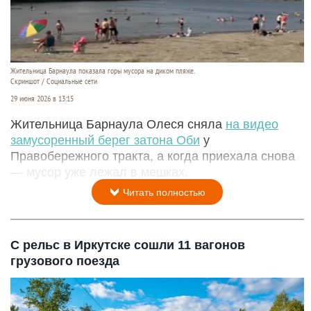
Жительница Барнаула показала горы мусора на диком пляже.
Скриншот / Социальные сети
29 июня 2026 в 13:15
Жительница Барнаула Олеся сняла
на видео
замусоренный берег затона Оби
у
Правобережного тракта, а когда приехала снова
— мусор уже лежал в мешках.
Читать полностью
С рельс в Иркутске сошли 11 вагонов
грузового поезда